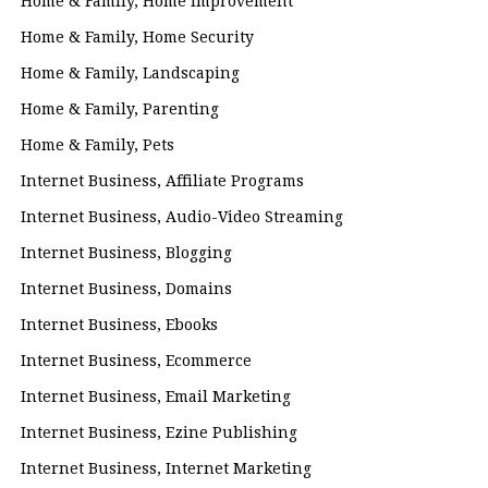
Home & Family, Home Improvement
Home & Family, Home Security
Home & Family, Landscaping
Home & Family, Parenting
Home & Family, Pets
Internet Business, Affiliate Programs
Internet Business, Audio-Video Streaming
Internet Business, Blogging
Internet Business, Domains
Internet Business, Ebooks
Internet Business, Ecommerce
Internet Business, Email Marketing
Internet Business, Ezine Publishing
Internet Business, Internet Marketing