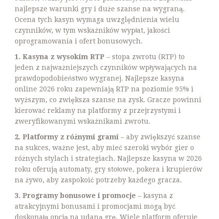
najlepsze warunki gry i duże szanse na wygraną.
Ocena tych kasyn wymaga uwzględnienia wielu
czynników, w tym wskaźników wypłat, jakości
oprogramowania i ofert bonusowych.
1. Kasyna z wysokim RTP
– stopa zwrotu (RTP) to
jeden z najważniejszych czynników wpływających na
prawdopodobieństwo wygranej. Najlepsze kasyna
online 2026 roku zapewniają RTP na poziomie 95% i
wyższym, co zwiększa szanse na zysk. Gracze powinni
kierować reklamy na platformy z przejrzystymi i
zweryfikowanymi wskaźnikami zwrotu.
2. Platformy z różnymi grami
– aby zwiększyć szanse
na sukces, ważne jest, aby mieć szeroki wybór gier o
różnych stylach i strategiach. Najlepsze kasyna w 2026
roku oferują automaty, gry stołowe, pokera i krupierów
na żywo, aby zaspokoić potrzeby każdego gracza.
3. Programy bonusowe i promocje
– kasyna z
atrakcyjnymi bonusami i promocjami mogą być
doskonałą opcją na udaną grę. Wiele platform oferuje