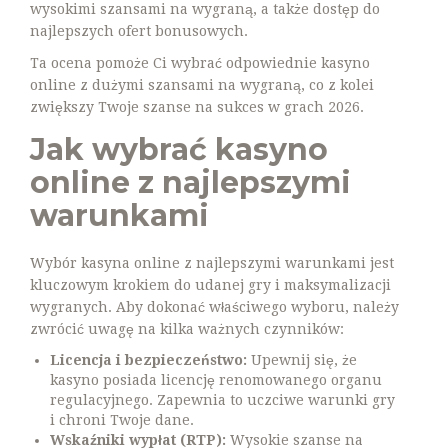
wysokimi szansami na wygraną, a także dostęp do
najlepszych ofert bonusowych.
Ta ocena pomoże Ci wybrać odpowiednie kasyno
online z dużymi szansami na wygraną, co z kolei
zwiększy Twoje szanse na sukces w grach 2026.
Jak wybrać kasyno
online z najlepszymi
warunkami
Wybór kasyna online z najlepszymi warunkami jest
kluczowym krokiem do udanej gry i maksymalizacji
wygranych. Aby dokonać właściwego wyboru, należy
zwrócić uwagę na kilka ważnych czynników:
Licencja i bezpieczeństwo:
Upewnij się, że
kasyno posiada licencję renomowanego organu
regulacyjnego. Zapewnia to uczciwe warunki gry
i chroni Twoje dane.
Wskaźniki wypłat (RTP):
Wysokie szanse na