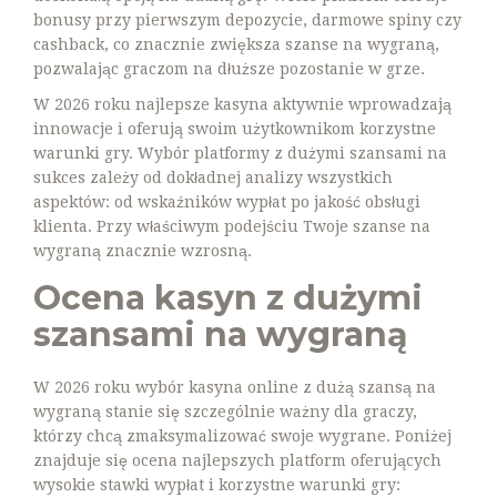
bonusy przy pierwszym depozycie, darmowe spiny czy
cashback, co znacznie zwiększa szanse na wygraną,
pozwalając graczom na dłuższe pozostanie w grze.
W 2026 roku najlepsze kasyna aktywnie wprowadzają
innowacje i oferują swoim użytkownikom korzystne
warunki gry. Wybór platformy z dużymi szansami na
sukces zależy od dokładnej analizy wszystkich
aspektów: od wskaźników wypłat po jakość obsługi
klienta. Przy właściwym podejściu Twoje szanse na
wygraną znacznie wzrosną.
Ocena kasyn z dużymi
szansami na wygraną
W 2026 roku wybór kasyna online z dużą szansą na
wygraną stanie się szczególnie ważny dla graczy,
którzy chcą zmaksymalizować swoje wygrane. Poniżej
znajduje się ocena najlepszych platform oferujących
wysokie stawki wypłat i korzystne warunki gry: