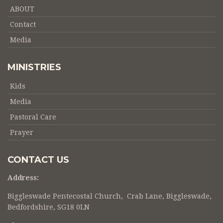
ABOUT
Contact
Media
MINISTRIES
Kids
Media
Pastoral Care
Prayer
CONTACT US
Address:
Biggleswade Pentecostal Church, Crab Lane, Biggleswade,
Bedfordshire, SG18 0LN