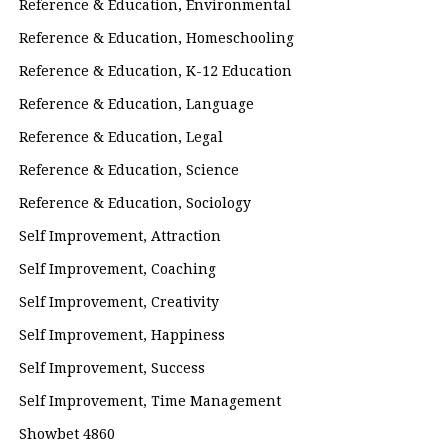
Reference & Education, Environmental
Reference & Education, Homeschooling
Reference & Education, K-12 Education
Reference & Education, Language
Reference & Education, Legal
Reference & Education, Science
Reference & Education, Sociology
Self Improvement, Attraction
Self Improvement, Coaching
Self Improvement, Creativity
Self Improvement, Happiness
Self Improvement, Success
Self Improvement, Time Management
Showbet 4860