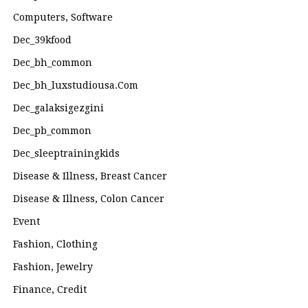
Computers, Software
Dec_39kfood
Dec_bh_common
Dec_bh_luxstudiousa.com
Dec_galaksigezgini
Dec_pb_common
Dec_sleeptrainingkids
Disease & Illness, Breast Cancer
Disease & Illness, Colon Cancer
Event
Fashion, Clothing
Fashion, Jewelry
Finance, Credit