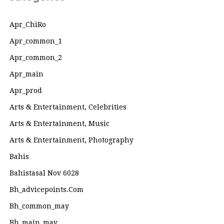
Apr_ChiRo
Apr_common_1
Apr_common_2
Apr_main
Apr_prod
Arts & Entertainment, Celebrities
Arts & Entertainment, Music
Arts & Entertainment, Photography
Bahis
Bahistasal Nov 6028
Bh_advicepoints.com
Bh_common_may
Bh_main_may