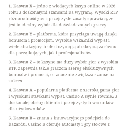
1. Kasyno X
– jedno z wiodących kasyn online w 2026
roku z doskonałymi szansami na wygraną. Wysoki RTP,
różnorodność gier i przejrzyste zasady sprawiają, że
jest to idealny wybór dla doświadczonych graczy.
2. Kasyno Y
– platforma, która przyciąga uwagę dzięki
bonusom i promocjom. Wysokie wskaźniki wypłat i
wiele atrakcyjnych ofert czynią ją atrakcyjną zarówno
dla początkujących, jak i profesjonalistów.
3. Kasyno Z
– to kasyno ma duży wybór gier z wysokim
RTP. Zapewnia także graczom szereg ekskluzywnych
bonusów i promocji, co znacznie zwiększa szanse na
sukces.
4. Kasyno A
– popularna platforma z szeroką gamą gier
i wysokimi stawkami wypłat. Casino A słynie również z
doskonałej obsługi klienta i przejrzystych warunków
dla użytkowników.
5. Kasyno B
– znana z innowacyjnego podejścia do
hazardu. Casino B oferuje automaty i gry stołowe z