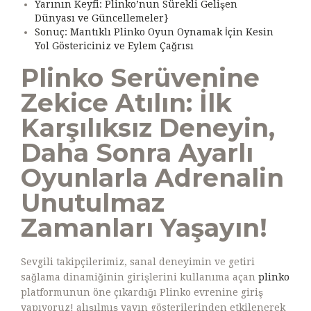
Yarının Keyfi: Plinko’nun Sürekli Gelişen
Dünyası ve Güncellemeler}
Sonuç: Mantıklı Plinko Oyun Oynamak İçin Kesin
Yol Göstericiniz ve Eylem Çağrısı
Plinko Serüvenine
Zekice Atılın: İlk
Karşılıksız Deneyin,
Daha Sonra Ayarlı
Oyunlarla Adrenalin
Unutulmaz
Zamanları Yaşayın!
Sevgili takipçilerimiz, sanal deneyimin ve getiri
sağlama dinamiğinin girişlerini kullanıma açan
plinko
platformunun öne çıkardığı Plinko evrenine giriş
yapıyoruz! alışılmış yayın gösterilerinden etkilenerek