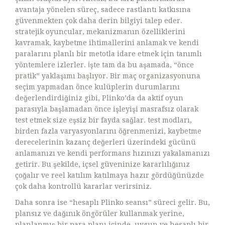
avantaja yönelen süreç, sadece rastlantı katkısına
güvenmekten çok daha derin bilgiyi talep eder.
stratejik oyuncular, mekanizmanın özelliklerini
kavramak, kaybetme ihtimallerini anlamak ve kendi
paralarını planlı bir metotla idare etmek için tanımlı
yöntemlere izlerler. İşte tam da bu aşamada, “önce
pratik” yaklaşımı başlıyor. Bir maç organizasyonuna
seçim yapmadan önce kulüplerin durumlarını
değerlendirdiğiniz gibi, Plinko’da da aktif oyun
parasıyla başlamadan önce işleyişi masrafsız olarak
test etmek size eşsiz bir fayda sağlar. test modları,
birden fazla varyasyonlarını öğrenmenizi, kaybetme
derecelerinin kazanç değerleri üzerindeki gücünü
anlamanızı ve kendi performans hızınızı yakalamanızı
getirir. Bu şekilde, içsel güveninize kararlılığınız
çoğalır ve reel katılım katılmaya hazır gördüğünüzde
çok daha kontrollü kararlar verirsiniz.
Daha sonra ise “hesaplı Plinko seansı” süreci gelir. Bu,
plansız ve dağınık öngörüler kullanmak yerine,
planlanmış bir para planı içinde, uygun ve hesaplı bir