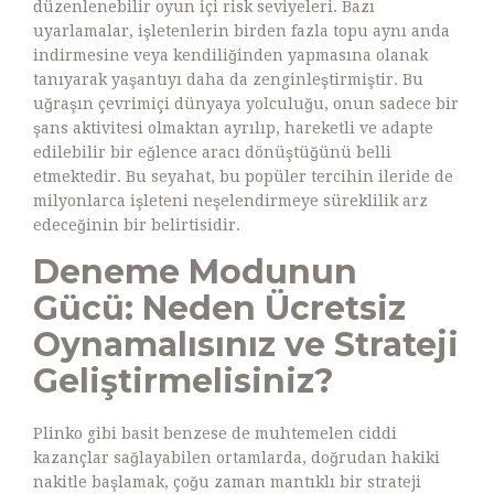
düzenlenebilir oyun içi risk seviyeleri. Bazı
uyarlamalar, işletenlerin birden fazla topu aynı anda
indirmesine veya kendiliğinden yapmasına olanak
tanıyarak yaşantıyı daha da zenginleştirmiştir. Bu
uğraşın çevrimiçi dünyaya yolculuğu, onun sadece bir
şans aktivitesi olmaktan ayrılıp, hareketli ve adapte
edilebilir bir eğlence aracı dönüştüğünü belli
etmektedir. Bu seyahat, bu popüler tercihin ileride de
milyonlarca işleteni neşelendirmeye süreklilik arz
edeceğinin bir belirtisidir.
Deneme Modunun
Gücü: Neden Ücretsiz
Oynamalısınız ve Strateji
Geliştirmelisiniz?
Plinko gibi basit benzese de muhtemelen ciddi
kazançlar sağlayabilen ortamlarda, doğrudan hakiki
nakitle başlamak, çoğu zaman mantıklı bir strateji