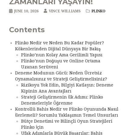
ZAMANLARI YAŞAYIN!
JUNE 10, 2026
VINCE WILLIAMS
PLINKO
Contents
Plinko Nedir ve Neden Bu Kadar Popüler?
Kökenlerinden Dijital Dünyaya Bir Bakış
Plinko’nun Kolay Ama Gerilimli Yapısı
Plinko’nun Doğuşu ve Online Ortama
Uzanan Serüveni
Deneme Modunun Gücü: Neden Ücretsiz
Oynamalısınız ve Strateji Geliştirmelisiniz?
Rizikoyu Yok Edin, Bilgiyi Katlayın: Deneme
Kipinin Ana Avantajları
Strateji Geliştirmenin İlk Adımı: Plinko
Denemeleriyle Öğrenme
Kontrollü Bahis Nedir ve Plinko Oyununda Nasıl
İlerlemeli? Sorumlu Yaklaşımın Temel Unsurları
Bütçe Denetimi ve Bilinçli Oyun Stratejileri
Plinko İçin
Ufak Adımlarla Büyük Başarılar: Bahis