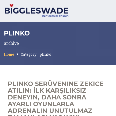
PLINKO
archive
Home
Category :
plinko
PLINKO SERÜVENINE ZEKICE
ATILIN: İLK KARŞILIKSIZ
DENEYIN, DAHA SONRA
AYARLI OYUNLARLA
ADRENALIN UNUTULMAZ