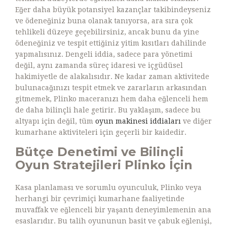
Eğer daha büyük potansiyel kazançlar takibindeyseniz
ve ödeneğiniz buna olanak tanıyorsa, ara sıra çok
tehlikeli düzeye geçebilirsiniz, ancak bunu da yine
ödeneğiniz ve tespit ettiğiniz yitim kısıtları dahilinde
yapmalısınız. Dengeli iddia, sadece para yönetimi
değil, aynı zamanda süreç idaresi ve içgüdüsel
hakimiyetle de alakalısıdır. Ne kadar zaman aktivitede
bulunacağınızı tespit etmek ve zararların arkasından
gitmemek, Plinko maceranızı hem daha eğlenceli hem
de daha bilinçli hale getirir. Bu yaklaşım, sadece bu
altyapı için değil, tüm
oyun makinesi iddiaları
ve diğer
kumarhane aktiviteleri için geçerli bir kaidedir.
Bütçe Denetimi ve Bilinçli
Oyun Stratejileri Plinko İçin
Kasa planlaması ve sorumlu oyunculuk, Plinko veya
herhangi bir çevrimiçi kumarhane faaliyetinde
muvaffak ve eğlenceli bir yaşantı deneyimlemenin ana
esaslarıdır. Bu talih oyununun basit ve çabuk eğlenişi,