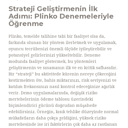
Strateji Geliştirmenin İlk
Adımı: Plinko Denemeleriyle
Öğrenme
Plinko, temelde talihine tabi bir faaliyet olsa da,
farkında olunan bir yöntem ilerletmek ve uygulamak,
oyuncu tecrübenizi önemli ölçüde iyileştirebilir ve
potansiyel gelirlerinizi yükseltebilir. Deneme
modunda faaliyet göstermek, bu yöntemleri
geliştirmenin ve sınamanın ilk ve en kritik safhasıdır.
Bir “strateji” bu aktivitede kürenin nereye çökeceğini
kestirmekten öte, bahis miktarınızı, risk seviyenizi ve
katılım frekansınızı nasıl kontrol edeceğinize ağırlık
verir. Demo uygulamalarında, değişik riziko
mertebelerinin ödeme tablosu üzerindeki
biçimlendirici gücünü doğrudan müşahede
edebilirsiniz. Örneğin, kısık tehlike düzeyinde normal
mükafatların daha çokça geldiğini, yüksek riziko
mertebesinde ise iri faktörlerin çok daha az rastlanan