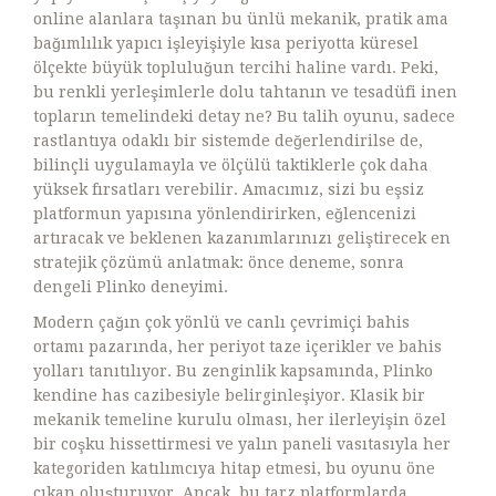
online alanlara taşınan bu ünlü mekanik, pratik ama
bağımlılık yapıcı işleyişiyle kısa periyotta küresel
ölçekte büyük topluluğun tercihi haline vardı. Peki,
bu renkli yerleşimlerle dolu tahtanın ve tesadüfi inen
topların temelindeki detay ne? Bu talih oyunu, sadece
rastlantıya odaklı bir sistemde değerlendirilse de,
bilinçli uygulamayla ve ölçülü taktiklerle çok daha
yüksek fırsatları verebilir. Amacımız, sizi bu eşsiz
platformun yapısına yönlendirirken, eğlencenizi
artıracak ve beklenen kazanımlarınızı geliştirecek en
stratejik çözümü anlatmak: önce deneme, sonra
dengeli Plinko deneyimi.
Modern çağın çok yönlü ve canlı çevrimiçi bahis
ortamı pazarında, her periyot taze içerikler ve bahis
yolları tanıtılıyor. Bu zenginlik kapsamında, Plinko
kendine has cazibesiyle belirginleşiyor. Klasik bir
mekanik temeline kurulu olması, her ilerleyişin özel
bir coşku hissettirmesi ve yalın paneli vasıtasıyla her
kategoriden katılımcıya hitap etmesi, bu oyunu öne
çıkan oluşturuyor. Ancak, bu tarz platformlarda