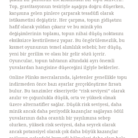
Top, gravitasyonun tesiriyle aşağıya doğru düşerken,
karşısına gelen pinlere çarparak tesadüfi olarak
istikametini değiştirir. Her çarpma, topun gidişatını
hafif olarak yoldan çıkarır ve bu minik yön
değişimlerinin toplamı, topun nihai düşüş noktasını
eksiksizce kestirilemez yapar. Bu öngörülemezlik, bu
kısmet oyununun temel alımlılık sebebi; her düşüş,
yeni bir gerilim ve olası bir gelir sözü içerir.
Oyuncular, topun tahtanın altındaki ayrı önemli
yuvalardan hangisine düşeceğini ilgiyle beklerler.
Online Plinko mecralarında, işletenler genellikle topu
indirmeden önce bazı ayarlar gerçekleştirme fırsatı
bulur. Bu tanzimler ekseriyetle “risk seviyesi” olarak
anılır ve çoğunlukla düşük, orta ve yüksek olmak
üzere alternatifler sağlar. Düşük risk seviyesi, daha
minik ancak daha periyodik kazançlar sağlayan ödül
yuvalarının daha orantılı bir yayılımına sebep
olurken, yüksek risk seviyesi, daha seyrek olarak
ancak potansiyel olarak çok daha büyük kazançlar