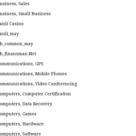
usiness, Sales
usiness, Small Business
anli Casino
anli_may
h_common_may
h_finansman.net
ommunications, GPS
ommunications, Mobile Phones
ommunications, Video Conferencing
omputers, Computer Certification
omputers, Data Recovery
omputers, Games
omputers, Hardware
omputers, Software