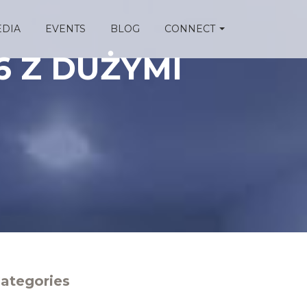
DIA
EVENTS
BLOG
CONNECT
6 Z DUŻYMI
ategories