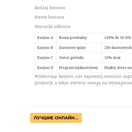
Rodzaj bonusu
Kwota bonusu
Warunki odbioru
Kasyno A
Bonus powitalny
100% do 50 000 
Kasyno B
Darmowe spiny
200 darmowych
Kasyno C
Zwrot gotówki
10% strat
Kasyno D
Program lojalnościowy
Punkty, które 
Wybierając kasyno, nie zapomnij uważnie zap
promocji, a także zwrócić uwagę na wymagania
ЛУЧШИЕ ОНЛАЙН...