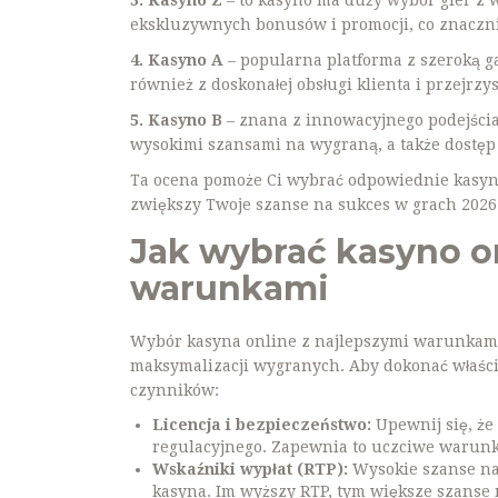
3. Kasyno Z
– to kasyno ma duży wybór gier z 
ekskluzywnych bonusów i promocji, co znaczni
4. Kasyno A
– popularna platforma z szeroką ga
również z doskonałej obsługi klienta i przejr
5. Kasyno B
– znana z innowacyjnego podejścia 
wysokimi szansami na wygraną, a także dostęp
Ta ocena pomoże Ci wybrać odpowiednie kasyno
zwiększy Twoje szanse na sukces w grach 2026
Jak wybrać kasyno on
warunkami
Wybór kasyna online z najlepszymi warunkami
maksymalizacji wygranych. Aby dokonać właśc
czynników:
Licencja i bezpieczeństwo:
Upewnij się, że
regulacyjnego. Zapewnia to uczciwe warunki
Wskaźniki wypłat (RTP):
Wysokie szanse n
kasyna. Im wyższy RTP, tym większe szanse