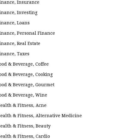
inance, Insurance
inance, Investing
inance, Loans
inance, Personal Finance
inance, Real Estate
inance, Taxes
ood & Beverage, Coffee
ood & Beverage, Cooking
ood & Beverage, Gourmet
ood & Beverage, Wine
ealth & Fitness, Acne
ealth & Fitness, Alternative Medicine
ealth & Fitness, Beauty
ealth & Fitness, Cardio