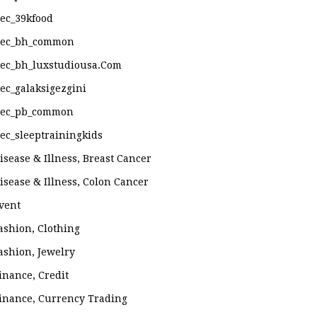
ec_39kfood
ec_bh_common
ec_bh_luxstudiousa.com
ec_galaksigezgini
ec_pb_common
ec_sleeptrainingkids
isease & Illness, Breast Cancer
isease & Illness, Colon Cancer
vent
ashion, Clothing
ashion, Jewelry
inance, Credit
inance, Currency Trading