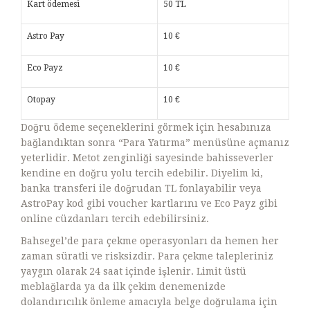
Kart ödemesi
50 TL
Astro Pay
10 €
Eco Payz
10 €
Otopay
10 €
Doğru ödeme seçeneklerini görmek için hesabınıza
bağlandıktan sonra “Para Yatırma” menüsüne açmanız
yeterlidir. Metot zenginliği sayesinde bahisseverler
kendine en doğru yolu tercih edebilir. Diyelim ki,
banka transferi ile doğrudan TL fonlayabilir veya
AstroPay kod gibi voucher kartlarını ve Eco Payz gibi
online cüzdanları tercih edebilirsiniz.
Bahsegel’de para çekme operasyonları da hemen her
zaman süratli ve risksizdir. Para çekme talepleriniz
yaygın olarak 24 saat içinde işlenir. Limit üstü
meblağlarda ya da ilk çekim denemenizde
dolandırıcılık önleme amacıyla belge doğrulama için