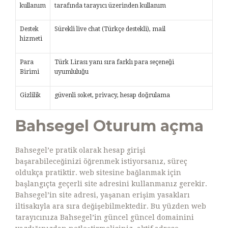
kullanım
tarafında tarayıcı üzerinden kullanım
Destek
Sürekli live chat (Türkçe destekli), mail
hizmeti
Para
Türk Lirası yanı sıra farklı para seçeneği
Birimi
uyumluluğu
Gizlilik
güvenli soket, privacy, hesap doğrulama
Bahsegel Oturum açma
Bahsegel’e pratik olarak hesap girişi
başarabileceğinizi öğrenmek istiyorsanız, süreç
oldukça pratiktir. web sitesine bağlanmak için
başlangıçta geçerli site adresini kullanmanız gerekir.
Bahsegel’in site adresi, yaşanan erişim yasakları
iltisakıyla ara sıra değişebilmektedir. Bu yüzden web
tarayıcınıza Bahsegel’in güncel güncel domainini