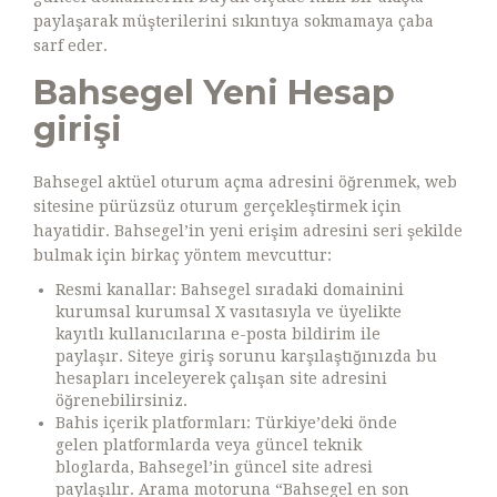
paylaşarak müşterilerini sıkıntıya sokmamaya çaba
sarf eder.
Bahsegel Yeni Hesap
girişi
Bahsegel aktüel oturum açma adresini öğrenmek, web
sitesine pürüzsüz oturum gerçekleştirmek için
hayatidir. Bahsegel’in yeni erişim adresini seri şekilde
bulmak için birkaç yöntem mevcuttur:
Resmi kanallar: Bahsegel sıradaki domainini
kurumsal kurumsal X vasıtasıyla ve üyelikte
kayıtlı kullanıcılarına e-posta bildirim ile
paylaşır. Siteye giriş sorunu karşılaştığınızda bu
hesapları inceleyerek çalışan site adresini
öğrenebilirsiniz.
Bahis içerik platformları: Türkiye’deki önde
gelen platformlarda veya güncel teknik
bloglarda, Bahsegel’in güncel site adresi
paylaşılır. Arama motoruna “Bahsegel en son