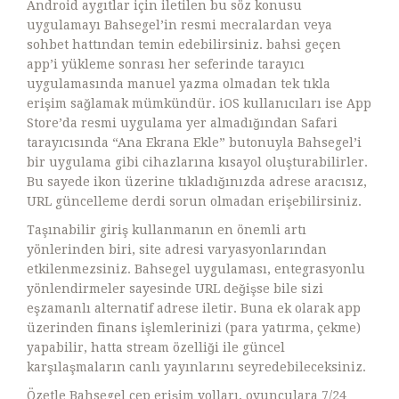
Android aygıtlar için iletilen bu söz konusu
uygulamayı Bahsegel’in resmi mecralardan veya
sohbet hattından temin edebilirsiniz. bahsi geçen
app’i yükleme sonrası her seferinde tarayıcı
uygulamasında manuel yazma olmadan tek tıkla
erişim sağlamak mümkündür. iOS kullanıcıları ise App
Store’da resmi uygulama yer almadığından Safari
tarayıcısında “Ana Ekrana Ekle” butonuyla Bahsegel’i
bir uygulama gibi cihazlarına kısayol oluşturabilirler.
Bu sayede ikon üzerine tıkladığınızda adrese aracısız,
URL güncelleme derdi sorun olmadan erişebilirsiniz.
Taşınabilir giriş kullanmanın en önemli artı
yönlerinden biri, site adresi varyasyonlarından
etkilenmezsiniz. Bahsegel uygulaması, entegrasyonlu
yönlendirmeler sayesinde URL değişse bile sizi
eşzamanlı alternatif adrese iletir. Buna ek olarak app
üzerinden finans işlemlerinizi (para yatırma, çekme)
yapabilir, hatta stream özelliği ile güncel
karşılaşmaların canlı yayınlarını seyredebileceksiniz.
Özetle Bahsegel cep erişim yolları, oyunculara 7/24