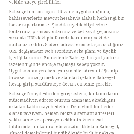
vakitle siteye girebilirler.
Bahsegel en son login URL’sine uygulandığında,
bahisseverlerin mevcut hesabıyla alakalı herhangi bir
hasar raporlanmaz. Şimdiki üyelik bilgileriniz,
fonlarınız, promosyonlarınız ve bet kayıt geçmişiniz
sıradaki URL’deki platformda korunmuş şekilde
muhafaza edilir. Sadece adrese erişmek için seçtiğiniz
URL değişmiştir; web sitesinin arka planı ve üyelik
içeriği korunur. Bu nedenle Bahsegel’in giriş adresi
tazelendiğinde endişe taşımaya sebep yoktur.
Uygulamanız gereken, çalışan site adresini öğrenip
browser’ınıza girmek ve standart şekilde Bahsegel
hesap girişi sürdürmeye devam etmeniz gerekir.
Bahsegel’in iyileştirilen giriş sistemi, kullanıcıların
mütemadiyen adrese oturum açamama aksaklığını
ortadan kaldırmayı hedefler. Deneyimli bir bettor
olarak tavsiyem, hemen blokta alternatif adresleri
yoklamanız ve operasyon ekibinin kurumsal
bildirimlerini kontrol etmenizdir. Nitekim Bahsegel,
güncel domainlerini büyük ölçüde hızlı bir akışta