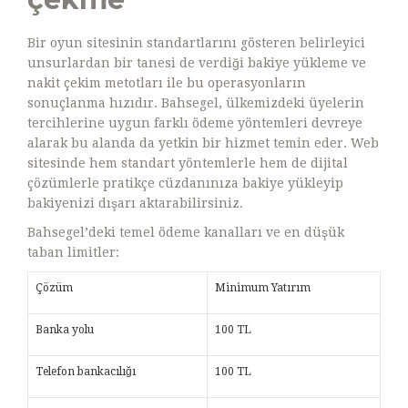
Bir oyun sitesinin standartlarını gösteren belirleyici
unsurlardan bir tanesi de verdiği bakiye yükleme ve
nakit çekim metotları ile bu operasyonların
sonuçlanma hızıdır. Bahsegel, ülkemizdeki üyelerin
tercihlerine uygun farklı ödeme yöntemleri devreye
alarak bu alanda da yetkin bir hizmet temin eder. Web
sitesinde hem standart yöntemlerle hem de dijital
çözümlerle pratikçe cüzdanınıza bakiye yükleyip
bakiyenizi dışarı aktarabilirsiniz.
Bahsegel’deki temel ödeme kanalları ve en düşük
taban limitler:
Çözüm
Minimum Yatırım
Banka yolu
100 TL
Telefon bankacılığı
100 TL