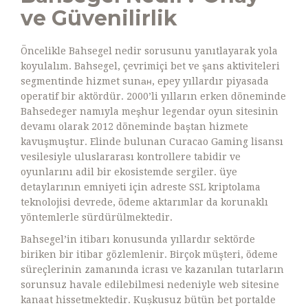
ve Güvenilirlik
Öncelikle Bahsegel nedir sorusunu yanıtlayarak yola
koyulalım. Bahsegel, çevrimiçi bet ve şans aktiviteleri
segmentinde hizmet sunан, epey yıllardır piyasada
operatif bir aktördür. 2000’li yılların erken döneminde
Bahsedeger namıyla meşhur legendar oyun sitesinin
devamı olarak 2012 döneminde baştan hizmete
kavuşmuştur. Elinde bulunan Curacao Gaming lisansı
vesilesiyle uluslararası kontrollere tabidir ve
oyunlarını adil bir ekosistemde sergiler. üye
detaylarının emniyeti için adreste SSL kriptolama
teknolojisi devrede, ödeme aktarımlar da korunaklı
yöntemlerle sürdürülmektedir.
Bahsegel’in itibarı konusunda yıllardır sektörde
biriken bir itibar gözlemlenir. Birçok müşteri, ödeme
süreçlerinin zamanında icrası ve kazanılan tutarların
sorunsuz havale edilebilmesi nedeniyle web sitesine
kanaat hissetmektedir. Kușkusuz bütün bet portalde