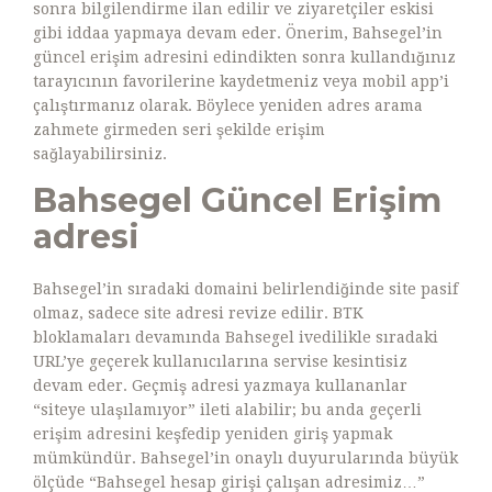
sonra bilgilendirme ilan edilir ve ziyaretçiler eskisi
gibi iddaa yapmaya devam eder. Önerim, Bahsegel’in
güncel erişim adresini edindikten sonra kullandığınız
tarayıcının favorilerine kaydetmeniz veya mobil app’i
çalıştırmanız olarak. Böylece yeniden adres arama
zahmete girmeden seri şekilde erişim
sağlayabilirsiniz.
Bahsegel Güncel Erişim
adresi
Bahsegel’in sıradaki domaini belirlendiğinde site pasif
olmaz, sadece site adresi revize edilir. BTK
bloklamaları devamında Bahsegel ivedilikle sıradaki
URL’ye geçerek kullanıcılarına servise kesintisiz
devam eder. Geçmiş adresi yazmaya kullananlar
“siteye ulaşılamıyor” ileti alabilir; bu anda geçerli
erişim adresini keşfedip yeniden giriş yapmak
mümkündür. Bahsegel’in onaylı duyurularında büyük
ölçüde “Bahsegel hesap girişi çalışan adresimiz…”