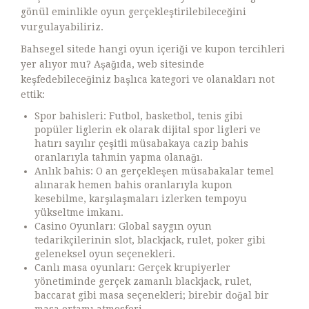
gönül eminlikle oyun gerçekleştirilebileceğini
vurgulayabiliriz.
Bahsegel sitede hangi oyun içeriği ve kupon tercihleri
yer alıyor mu? Aşağıda, web sitesinde
keşfedebileceğiniz başlıca kategori ve olanakları not
ettik:
Spor bahisleri: Futbol, basketbol, tenis gibi
popüler liglerin ek olarak dijital spor ligleri ve
hatırı sayılır çeşitli müsabakaya cazip bahis
oranlarıyla tahmin yapma olanağı.
Anlık bahis: O an gerçekleşen müsabakalar temel
alınarak hemen bahis oranlarıyla kupon
kesebilme, karşılaşmaları izlerken tempoyu
yükseltme imkanı.
Casino Oyunları: Global saygın oyun
tedarikçilerinin slot, blackjack, rulet, poker gibi
geleneksel oyun seçenekleri.
Canlı masa oyunları: Gerçek krupiyerler
yönetiminde gerçek zamanlı blackjack, rulet,
baccarat gibi masa seçenekleri; birebir doğal bir