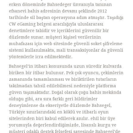
erken döneminde Bahsedeger ünvanıyla tanınan
efsanevi bahis adresinin devamı şeklinde 2012
tarîhinde sil baştan operasyona adım atmıştır. Taşıdığı
CW eGaming belgesi aracılığıyla uluslararası
denetimlere tabidir ve içeriklerini güvenilir bir
düzlemde sunar. müşteri kişisel verilerinin
muhafazası için web sitesinde güvenli soket şifreleme
sistemi kullanılmakta, mali transaksiyonlar da güvenli
yöntemlerle icra edilmektedir.
Bahsegel’in itibarı konusunda uzun süredir kulvarda
biriken bir itibar bulunur. Pek çok oyuncu, çekimlerin
zamanında tamamlanması ve biriktirilen tutarların
takılmadan tahsil edilebilmesi nedeniyle platforma
güven taşımaktadır. Doğal olarak çoğu bahis mekânda
olduğu gibi, ara sıra farklı geri bildirimler
deneyimlense da ekseriyetle düzlemde Bahsegel,
Türkiye sınırlarındaki en köklü ve itibarlı oyun
sitelerinden biri kabul edilerek anılır. ehil bir üye
yorumuyla değerlendirdiğimizde, lisanslı kurgu ve
müşteri odaklı destek felsefesi sayesinde Bahsegel’de