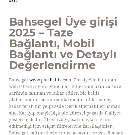
3810
Bahsegel Üye girişi
2025 – Taze
Bağlantı, Mobil
Bağlantı ve Detaylı
Değerlendirme
Bahsegel
www.paribahis.com
, Türkiye’de bulunan
web tabanlı oyun oyuncuları kitlesinde uzunca süre
zarfında tanınan ve itibar edilen bir bahis
platformudur. maç kuponlarından anlık casinoya
kadar ferah bir yelpazede içerik alternatifleri sunan
site, Karayip onaylı biçimde küresel pazarda faaliyet
göstermektedir. Ülkemizde yasal onayları temin
edilmediği için erişim filtreleriyle karşılaşabilen
Bahsegel, müşterilerine durmaksızın servis sağlamak