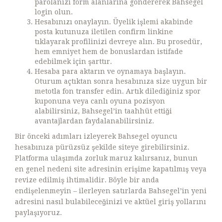
parolanızı form alanlarına göndererek Bahsegel
login olun.
Hesabınızı onaylayın. Üyelik işlemi akabinde
posta kutunuza iletilen confirm linkine
tıklayarak profilinizi devreye alın. Bu prosedür,
hem emniyet hem de bonuslardan istifade
edebilmek için şarttır.
Hesaba para aktarın ve oynamaya başlayın.
Oturum açtıktan sonra hesabınıza size uygun bir
metotla fon transfer edin. Artık dilediğiniz spor
kuponuna veya canlı oyuna pozisyon
alabilirsiniz, Bahsegel’in taahhüt ettiği
avantajlardan faydalanabilirsiniz.
Bir önceki adımları izleyerek Bahsegel oyuncu
hesabınıza pürüzsüz şekilde siteye girebilirsiniz.
Platforma ulaşımda zorluk maruz kalırsanız, bunun
en genel nedeni site adresinin erişime kapatılmış veya
revize edilmiş ihtimalidir. Böyle bir anda
endişelenmeyin – ilerleyen satırlarda Bahsegel’in yeni
adresini nasıl bulabileceğinizi ve aktüel giriş yollarını
paylaşıyoruz.