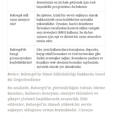
deneyimini en iyi hale getirmek için özel
taşınabilir programları da bulunur.
Bahsegel adil
Bu işletme, izinli bir servis sağlayıcı olarak
oyun sunuyor
hakkaniyetli oyun kaidelerine uymakla
mu?
yükümlüdür. Oyunlar, harici denetleme
firmaları tarafından kontrol edilen rastgele
sayı üreteçleri (RNG) kullanır, bu da her
oyuncu için eşit ve dürüst bir oyun atmosferi
temin eder.
Bahsegel’de
Site, yeni kullanıcılara karşılama, depozito,
hangi
kayıp telafi bonusları ve özel turnuvalar gibi
promosyonları
farklı avantajlar sağlar. Bonusların şartları ve
keşfedebilirim?
koşulları web sitesinin bonuslar sayfasında
ayrıntılı olarak yer almaktadır.
Netice: Bahsegel’in İtimat Edilebilirliği Hakkında Genel
Bir Değerlendirme
Bu analizde, Bahsegel’in güvenilirliğini ruhsat, ödeme
kanıtları, kullanıcı deneyimi, emniyet önlemleri ve
şikayet çözümü başlıklarında araştırdık. Elde
edilenler, Bahsegel’in itimadı yüksek bir servis
sağlayıcı olduğunu ortaya koymaktadır. Curaçao