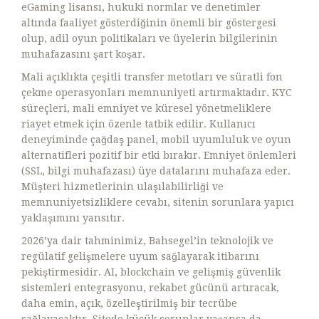
eGaming lisansı, hukuki normlar ve denetimler
altında faaliyet gösterdiğinin önemli bir göstergesi
olup, adil oyun politikaları ve üyelerin bilgilerinin
muhafazasını şart koşar.
Mali açıklıkta çeşitli transfer metotları ve süratli fon
çekme operasyonları memnuniyeti artırmaktadır. KYC
süreçleri, mali emniyet ve küresel yönetmeliklere
riayet etmek için özenle tatbik edilir. Kullanıcı
deneyiminde çağdaş panel, mobil uyumluluk ve oyun
alternatifleri pozitif bir etki bırakır. Emniyet önlemleri
(SSL, bilgi muhafazası) üye datalarını muhafaza eder.
Müşteri hizmetlerinin ulaşılabilirliği ve
memnuniyetsizliklere cevabı, sitenin sorunlara yapıcı
yaklaşımını yansıtır.
2026’ya dair tahminimiz, Bahsegel’in teknolojik ve
regülatif gelişmelere uyum sağlayarak itibarını
pekiştirmesidir. AI, blockchain ve gelişmiş güvenlik
sistemleri entegrasyonu, rekabet gücünü artıracak,
daha emin, açık, özelleştirilmiş bir tecrübe