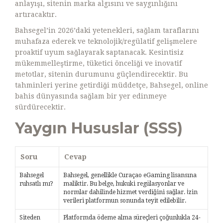
anlayışı, sitenin marka algısını ve saygınlığını
artıracaktır.
Bahsegel’in 2026’daki yetenekleri, sağlam taraflarını
muhafaza ederek ve teknolojik/regülatif gelişmelere
proaktif uyum sağlayarak saptanacak. Kesintisiz
mükemmelleştirme, tüketici önceliği ve inovatif
metotlar, sitenin durumunu güçlendirecektir. Bu
tahminleri yerine getirdiği müddetçe, Bahsegel, online
bahis dünyasında sağlam bir yer edinmeye
sürdürecektir.
Yaygın Hususlar (SSS)
Soru
Cevap
Bahsegel
Bahsegel, genellikle Curaçao eGaming lisansına
ruhsatlı mı?
maliktir. Bu belge, hukuki regülasyonlar ve
normlar dahilinde hizmet verdiğini sağlar. İzin
verileri platformun sonunda teyit edilebilir.
Siteden
Platformda ödeme alma süreçleri çoğunlukla 24-