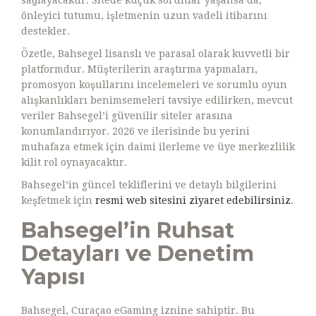
sağlayacaktır. Sitede küçük sorunlar yaşansa da,
önleyici tutumu, işletmenin uzun vadeli itibarını
destekler.
Özetle, Bahsegel lisanslı ve parasal olarak kuvvetli bir
platformdur. Müşterilerin araştırma yapmaları,
promosyon koşullarını incelemeleri ve sorumlu oyun
alışkanlıkları benimsemeleri tavsiye edilirken, mevcut
veriler Bahsegel’i güvenilir siteler arasına
konumlandırıyor. 2026 ve ilerisinde bu yerini
muhafaza etmek için daimi ilerleme ve üye merkezlilik
kilit rol oynayacaktır.
Bahsegel’in güncel tekliflerini ve detaylı bilgilerini
keşfetmek için
resmi web sitesini ziyaret edebilirsiniz
.
Bahsegel’in Ruhsat
Detayları ve Denetim
Yapısı
Bahsegel, Curaçao eGaming iznine sahiptir. Bu