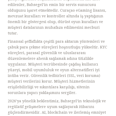
edilenler, Bahsegel’in emin bir servis sunucusu
olduğunu işaret etmektedir. Curaçao eGaming lisansı,
mevzuat kuralları ve kontroller altında iş yaptığının
önemli bir göstergesi olup, dürüst oyun kuralları ve
müşteri datalarının muhafaza edilmesini mecburi
tutar.
Finansal şeffaflıkta çeşitli para aktarım yöntemleri ve
çabuk para çekme süreçleri hoşnutluğu yükseltir. KYC
süreçleri, parasal güvenlik ve uluslararası
düzenlemelere ahenk sağlamak adına titizlikle
uygulanır. Müşteri tecrübesinde çağdaş kullanıcı
yüzeyi, mobil uyumluluk ve oyun alternatifleri iyi
intiba verir. Güvenlik tedbirleri (SSL, veri koruma)
müşteri verilerini korur. Müşteri hizmetlerinin
erişilebilirliği ve sıkıntılara karşılığı, sitenin
sorunlara yapıcı yaklaşımını sergiler.
2026’ya yönelik beklentimiz, Bahsegel’in teknolojik ve
regülatif gelişmelere uyum sağlayarak itibarını
güçlendirmesidir. AI, blockchain ve ilerlemiş emniyet