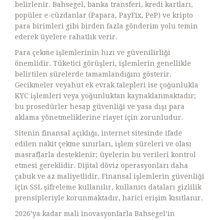
belirlenir. Bahsegel, banka transferi, kredi kartları,
popüler e-cüzdanlar (Papara, PayFix, PeP) ve kripto
para birimleri gibi birden fazla gönderim yolu temin
ederek üyelere rahatlık verir.
Para çekme işlemlerinin hızı ve güvenilirliği
önemlidir. Tüketici görüşleri, işlemlerin genellikle
belirtilen sürelerde tamamlandığını gösterir.
Gecikmeler veyahut ek evrak talepleri ise çoğunlukla
KYC işlemleri veya yoğunluktan kaynaklanmaktadır;
bu prosedürler hesap güvenliği ve yasa dışı para
aklama yönetmeliklerine riayet için zorunludur.
Sitenin finansal açıklığı, internet sitesinde ifade
edilen nakit çekme sınırları, işlem süreleri ve olası
masraflarla desteklenir; üyelerin bu verileri kontrol
etmesi gereklidir. Dijital döviz operasyonları daha
çabuk ve az maliyetlidir. Finansal işlemlerin güvenliği
için SSL şifreleme kullanılır, kullanıcı dataları gizlilik
prensipleriyle korunmaktadır, harici erişim kısıtlanır.
2026’ya kadar mali inovasyonlarla Bahsegel’in