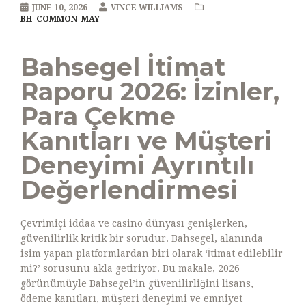
JUNE 10, 2026
VINCE WILLIAMS
BH_COMMON_MAY
Bahsegel İtimat
Raporu 2026: İzinler,
Para Çekme
Kanıtları ve Müşteri
Deneyimi Ayrıntılı
Değerlendirmesi
Çevrimiçi iddaa ve casino dünyası genişlerken,
güvenilirlik kritik bir sorudur. Bahsegel, alanında
isim yapan platformlardan biri olarak ‘İtimat edilebilir
mi?’ sorusunu akla getiriyor. Bu makale, 2026
görünümüyle Bahsegel’in güvenilirliğini lisans,
ödeme kanıtları, müşteri deneyimi ve emniyet