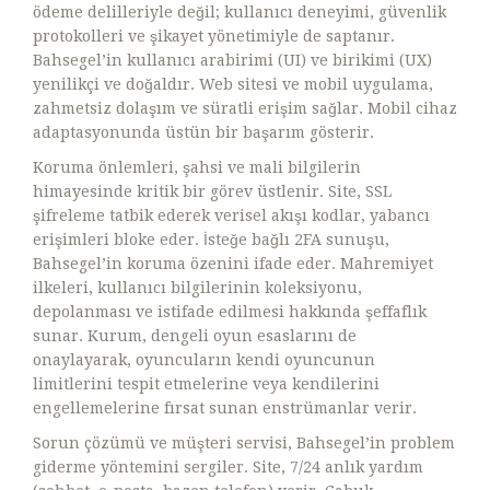
ödeme delilleriyle değil; kullanıcı deneyimi, güvenlik
protokolleri ve şikayet yönetimiyle de saptanır.
Bahsegel’in kullanıcı arabirimi (UI) ve birikimi (UX)
yenilikçi ve doğaldır. Web sitesi ve mobil uygulama,
zahmetsiz dolaşım ve süratli erişim sağlar. Mobil cihaz
adaptasyonunda üstün bir başarım gösterir.
Koruma önlemleri, şahsi ve mali bilgilerin
himayesinde kritik bir görev üstlenir. Site, SSL
şifreleme tatbik ederek verisel akışı kodlar, yabancı
erişimleri bloke eder. İsteğe bağlı 2FA sunuşu,
Bahsegel’in koruma özenini ifade eder. Mahremiyet
ilkeleri, kullanıcı bilgilerinin koleksiyonu,
depolanması ve istifade edilmesi hakkında şeffaflık
sunar. Kurum, dengeli oyun esaslarını de
onaylayarak, oyuncuların kendi oyuncunun
limitlerini tespit etmelerine veya kendilerini
engellemelerine fırsat sunan enstrümanlar verir.
Sorun çözümü ve müşteri servisi, Bahsegel’in problem
giderme yöntemini sergiler. Site, 7/24 anlık yardım