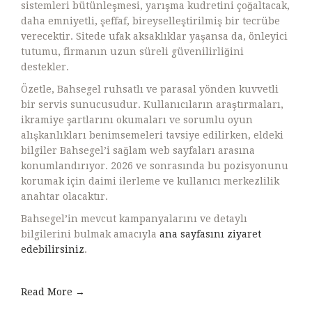
sistemleri bütünleşmesi, yarışma kudretini çoğaltacak,
daha emniyetli, şeffaf, bireyselleştirilmiş bir tecrübe
verecektir. Sitede ufak aksaklıklar yaşansa da, önleyici
tutumu, firmanın uzun süreli güvenilirliğini
destekler.
Özetle, Bahsegel ruhsatlı ve parasal yönden kuvvetli
bir servis sunucusudur. Kullanıcıların araştırmaları,
ikramiye şartlarını okumaları ve sorumlu oyun
alışkanlıkları benimsemeleri tavsiye edilirken, eldeki
bilgiler Bahsegel’i sağlam web sayfaları arasına
konumlandırıyor. 2026 ve sonrasında bu pozisyonunu
korumak için daimi ilerleme ve kullanıcı merkezlilik
anahtar olacaktır.
Bahsegel’in mevcut kampanyalarını ve detaylı
bilgilerini bulmak amacıyla
ana sayfasını ziyaret
edebilirsiniz
.
Read More →