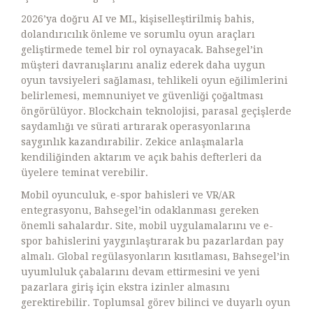
2026’ya doğru AI ve ML, kişiselleştirilmiş bahis,
dolandırıcılık önleme ve sorumlu oyun araçları
geliştirmede temel bir rol oynayacak. Bahsegel’in
müşteri davranışlarını analiz ederek daha uygun
oyun tavsiyeleri sağlaması, tehlikeli oyun eğilimlerini
belirlemesi, memnuniyet ve güvenliği çoğaltması
öngörülüyor. Blockchain teknolojisi, parasal geçişlerde
saydamlığı ve sürati artırarak operasyonlarına
saygınlık kazandırabilir. Zekice anlaşmalarla
kendiliğinden aktarım ve açık bahis defterleri da
üyelere teminat verebilir.
Mobil oyunculuk, e-spor bahisleri ve VR/AR
entegrasyonu, Bahsegel’in odaklanması gereken
önemli sahalardır. Site, mobil uygulamalarını ve e-
spor bahislerini yaygınlaştırarak bu pazarlardan pay
almalı. Global regülasyonların kısıtlaması, Bahsegel’in
uyumluluk çabalarını devam ettirmesini ve yeni
pazarlara giriş için ekstra izinler almasını
gerektirebilir. Toplumsal görev bilinci ve duyarlı oyun