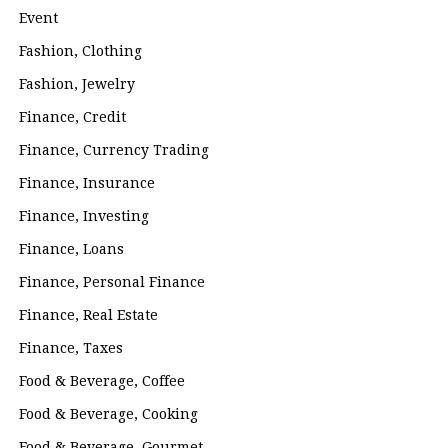
Event
Fashion, Clothing
Fashion, Jewelry
Finance, Credit
Finance, Currency Trading
Finance, Insurance
Finance, Investing
Finance, Loans
Finance, Personal Finance
Finance, Real Estate
Finance, Taxes
Food & Beverage, Coffee
Food & Beverage, Cooking
Food & Beverage, Gourmet