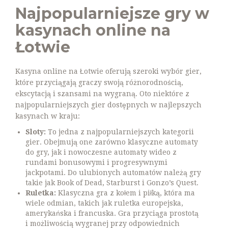
Najpopularniejsze gry w
kasynach online na
Łotwie
Kasyna online na Łotwie oferują szeroki wybór gier,
które przyciągają graczy swoją różnorodnością,
ekscytacją i szansami na wygraną. Oto niektóre z
najpopularniejszych gier dostępnych w najlepszych
kasynach w kraju:
Sloty:
To jedna z najpopularniejszych kategorii
gier. Obejmują one zarówno klasyczne automaty
do gry, jak i nowoczesne automaty wideo z
rundami bonusowymi i progresywnymi
jackpotami. Do ulubionych automatów należą gry
takie jak Book of Dead, Starburst i Gonzo’s Quest.
Ruletka:
Klasyczna gra z kołem i piłką, która ma
wiele odmian, takich jak ruletka europejska,
amerykańska i francuska. Gra przyciąga prostotą
i możliwością wygranej przy odpowiednich