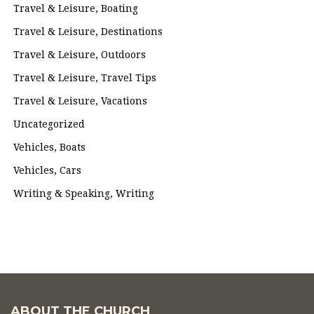
Travel & Leisure, Boating
Travel & Leisure, Destinations
Travel & Leisure, Outdoors
Travel & Leisure, Travel Tips
Travel & Leisure, Vacations
Uncategorized
Vehicles, Boats
Vehicles, Cars
Writing & Speaking, Writing
ABOUT THE CHURCH