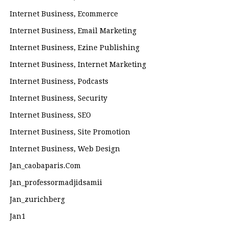
Internet Business, Ecommerce
Internet Business, Email Marketing
Internet Business, Ezine Publishing
Internet Business, Internet Marketing
Internet Business, Podcasts
Internet Business, Security
Internet Business, SEO
Internet Business, Site Promotion
Internet Business, Web Design
Jan_caobaparis.com
Jan_professormadjidsamii
Jan_zurichberg
Jan1