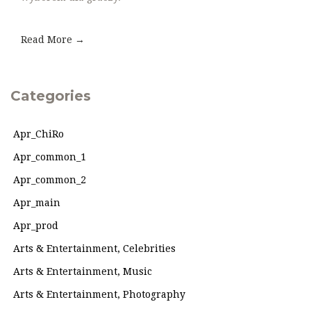
Read More →
Categories
Apr_ChiRo
Apr_common_1
Apr_common_2
Apr_main
Apr_prod
Arts & Entertainment, Celebrities
Arts & Entertainment, Music
Arts & Entertainment, Photography