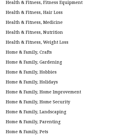
Health & Fitness, Fitness Equipment
Health & Fitness, Hair Loss
Health & Fitness, Medicine
Health & Fitness, Nutrition
Health & Fitness, Weight Loss
Home & Family, Crafts
Home & Family, Gardening
Home & Family, Hobbies
Home & Family, Holidays
Home & Family, Home Improvement
Home & Family, Home Security
Home & Family, Landscaping
Home & Family, Parenting
Home & Family, Pets