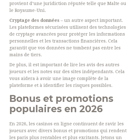
provient d’une juridiction réputée telle que Malte ou
le Royaume-Uni.
Cryptage des données
– un autre aspect important.
Les plateformes sécurisées utilisent des technologies
de cryptage avancées pour protéger les informations
personnelles et les transactions financières. Cela
garantit que vos données ne tombent pas entre les
mains de tiers.
De plus, il est important de lire les avis des autres
joueurs et les notes sur des sites indépendants. Cela
vous aidera à avoir une image complète de la
plateforme et à identifier les risques possibles.
Bonus et promotions
populaires en 2026
En 2026, les casinos en ligne continuent de ravir les
joueurs avec divers bonus et promotions qui rendent
les paris plus rentables et plus excitants. Jetons un