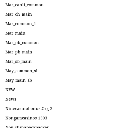
Mar_canli_common
Mar_ch_main
Mar_common_1
Mar_main
Mar_pb_common
Mar_pb_main
Mar_sb_main
May_common_sb
May_main_sb
NEW
News
Ninecasinobonus.org 2
Nongamcasinos 1303
Nov_chinabackpacker