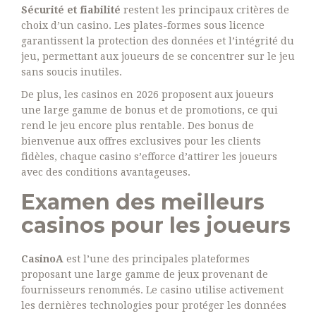
Sécurité et fiabilité
restent les principaux critères de
choix d’un casino. Les plates-formes sous licence
garantissent la protection des données et l’intégrité du
jeu, permettant aux joueurs de se concentrer sur le jeu
sans soucis inutiles.
De plus, les casinos en 2026 proposent aux joueurs
une large gamme de bonus et de promotions, ce qui
rend le jeu encore plus rentable. Des bonus de
bienvenue aux offres exclusives pour les clients
fidèles, chaque casino s’efforce d’attirer les joueurs
avec des conditions avantageuses.
Examen des meilleurs
casinos pour les joueurs
CasinoA
est l’une des principales plateformes
proposant une large gamme de jeux provenant de
fournisseurs renommés. Le casino utilise activement
les dernières technologies pour protéger les données