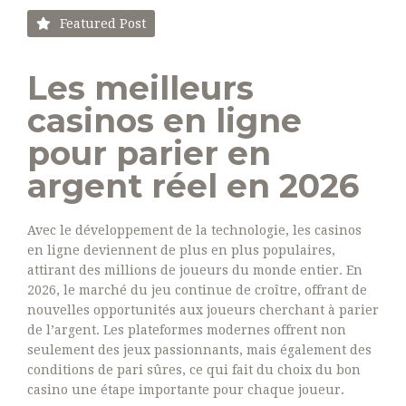
Featured Post
Les meilleurs
casinos en ligne
pour parier en
argent réel en 2026
Avec le développement de la technologie, les casinos
en ligne deviennent de plus en plus populaires,
attirant des millions de joueurs du monde entier. En
2026, le marché du jeu continue de croître, offrant de
nouvelles opportunités aux joueurs cherchant à parier
de l’argent. Les plateformes modernes offrent non
seulement des jeux passionnants, mais également des
conditions de pari sûres, ce qui fait du choix du bon
casino une étape importante pour chaque joueur.