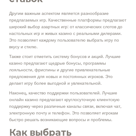
Другим важным аспектом является разнообразие
предлагаемых игр. Качественные платформы предлагают
широкий выбор азартных игр: от классических слотов до
настольных игр и живых казино с реальными дилерами.
Это позволяет каждому пользователю выбрать игру по
вкусу и стилю.
Также стоит отметить систему бонусов и акций. Лучшие
казино предлагают щедрые бонусы, программы
лояльности, фриспины и другие привлекательные
предложения для новых и постоянных игроков. Это
делает игру более выгодной и увлекательной.
Наконец, качество поддержки пользователей. Лучшие
онлайн казино предлагают круглосуточную клиентскую
поддержку через различные каналы связи, включая чат,
электронную почту и телефон. Это позволяет игрокам
быстро решать возникающие вопросы и проблемы.
Как выбрать