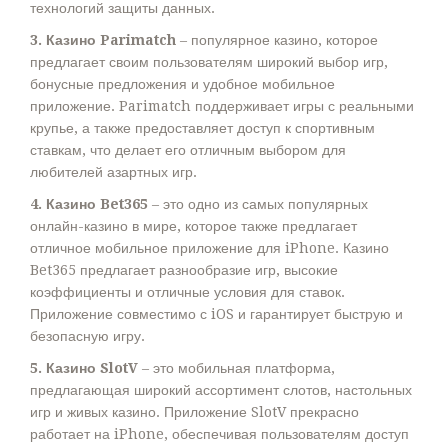
технологий защиты данных.
3. Казино Parimatch
– популярное казино, которое
предлагает своим пользователям широкий выбор игр,
бонусные предложения и удобное мобильное
приложение. Parimatch поддерживает игры с реальными
крупье, а также предоставляет доступ к спортивным
ставкам, что делает его отличным выбором для
любителей азартных игр.
4. Казино Bet365
– это одно из самых популярных
онлайн-казино в мире, которое также предлагает
отличное мобильное приложение для iPhone. Казино
Bet365 предлагает разнообразие игр, высокие
коэффициенты и отличные условия для ставок.
Приложение совместимо с iOS и гарантирует быструю и
безопасную игру.
5. Казино SlotV
– это мобильная платформа,
предлагающая широкий ассортимент слотов, настольных
игр и живых казино. Приложение SlotV прекрасно
работает на iPhone, обеспечивая пользователям доступ