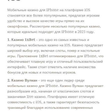
Мобильные казино для iPhone на платформе iOS
становятся все более популярными, предлагая игрокам
удобство и высокое качество игры прямо на их
смартфонах. Рассмотрим несколько популярных казино,
которые идеально подходят для iPhone в 2025 году.
1. Казино 1xBet
– это одно из самых известных и
популярных мобильных казино на iOS. Казино предлагает
широкий выбор игр, включая слоты, покер и настольные
игры. Приложение 1xBet оптимизировано для iPhone, что
обеспечивает плавную игру и отличный пользовательский
интерфейс. Также стоит отметить наличие множества
бонусов для новых и постоянных игроков.
2. Казино Вулкан
– это еще один лидер среди
мобильных казино для iPhone. Казино Вулкан предлагает
разнообразие игр, начиная от классических слотов и
заканчивая live-казино. Платформа имеет отличную
совместимость с iOS, а также гарантирует безопасность
транзакций благодаря использованию современных