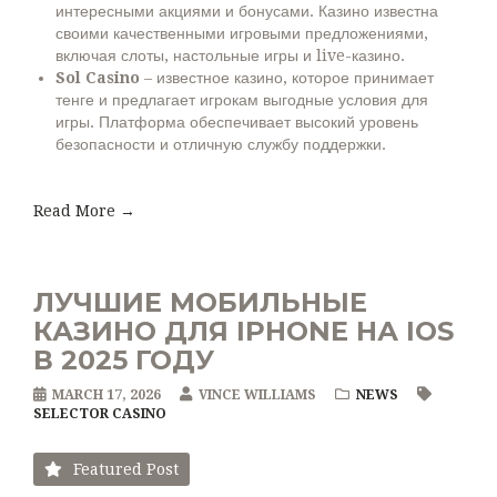
интересными акциями и бонусами. Казино известна
своими качественными игровыми предложениями,
включая слоты, настольные игры и live-казино.
Sol Casino
– известное казино, которое принимает
тенге и предлагает игрокам выгодные условия для
игры. Платформа обеспечивает высокий уровень
безопасности и отличную службу поддержки.
Read More →
ЛУЧШИЕ МОБИЛЬНЫЕ
КАЗИНО ДЛЯ IPHONE НА IOS
В 2025 ГОДУ
MARCH 17, 2026
VINCE WILLIAMS
NEWS
SELECTOR CASINO
Featured Post