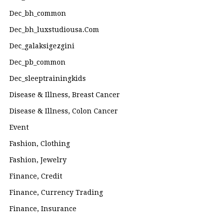
Dec_bh_common
Dec_bh_luxstudiousa.com
Dec_galaksigezgini
Dec_pb_common
Dec_sleeptrainingkids
Disease & Illness, Breast Cancer
Disease & Illness, Colon Cancer
Event
Fashion, Clothing
Fashion, Jewelry
Finance, Credit
Finance, Currency Trading
Finance, Insurance