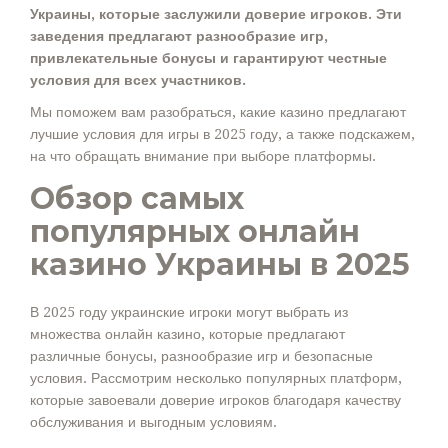
Украины, которые заслужили доверие игроков. Эти
заведения предлагают разнообразие игр,
привлекательные бонусы и гарантируют честные
условия для всех участников.
Мы поможем вам разобраться, какие казино предлагают
лучшие условия для игры в 2025 году, а также подскажем,
на что обращать внимание при выборе платформы.
Обзор самых
популярных онлайн
казино Украины в 2025
В 2025 году украинские игроки могут выбрать из
множества онлайн казино, которые предлагают
различные бонусы, разнообразие игр и безопасные
условия. Рассмотрим несколько популярных платформ,
которые завоевали доверие игроков благодаря качеству
обслуживания и выгодным условиям.