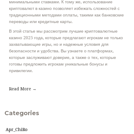
минимальными ставками. К тому же, использование
криптовалют в казино позволяет избежать сложностей с
традиционными методами оплаты, такими как банковские
переводы или кредитные карты.
В этой статье мы рассмотрим лучшие криптовалютные
казино 2025 года, которые предлагают игрокам не только
захватывающие игры, но и надежные условия для
безопасности и удобства. Вы узнаете о платформах,
которые заслуживают доверие, а также о тех, которые
готовы предложить игрокам уникальные бонусы и
привилегии.
Read More →
Categories
Apr_ChiRo