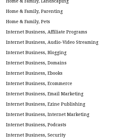
Home & Family, Landscaping
Home & Family, Parenting
Home & Family, Pets
Internet Business, Affiliate Programs
Internet Business, Audio-Video Streaming
Internet Business, Blogging
Internet Business, Domains
Internet Business, Ebooks
Internet Business, Ecommerce
Internet Business, Email Marketing
Internet Business, Ezine Publishing
Internet Business, Internet Marketing
Internet Business, Podcasts
Internet Business, Security