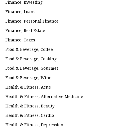
Finance, Investing
Finance, Loans
Finance, Personal Finance
Finance, Real Estate
Finance, Taxes
Food & Beverage, Coffee
Food & Beverage, Cooking
Food & Beverage, Gourmet
Food & Beverage, Wine
Health & Fitness, Acne
Health & Fitness, Alternative Medicine
Health & Fitness, Beauty
Health & Fitness, Cardio
Health & Fitness, Depression