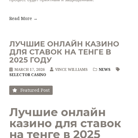
Read More →
ЛУЧШИЕ ОНЛАЙН КАЗИНО
ДЛЯ СТАВОК НА ТЕНГЕ В
2025 ГОДУ
MARCH 17, 2026
VINCE WILLIAMS
NEWS
SELECTOR CASINO
Featured Post
Лучшие онлайн
казино для ставок
на тенге в 2025