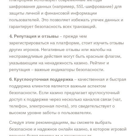
шифрования данных (например, SSL-шифрование) для
защиты личной и финансовой информации
пользователей. Это позволяет избежать утечек данных и
гарантирует безопасность всех транзакций.
4. Репутация и отзывы
– прежде чем
зарегистрироваться на платформе, стоит изучить отзывы
других игроков. Негативные отзывы или жалобы на
несправедливые действия могут быть красным флагом,
указывающим на ненадежность казино. Рейтинг и
репутация – важные индикаторы безопасности.
6. Круглосуточная поддержка
– качественная и быстрая
поддержка клиентов является важным аспектом
безопасности. Если казино предлагает круглосуточный
доступ к поддержке через несколько каналов связи (чат,
телефон, электронная почта), это свидетельствует о
высоком уровне заботы о пользователях.
Следуя этим рекомендациям, вы сможете выбрать
безопасное и надежное онлайн казино, в котором игровой
процесс будет приятным и защищенным.