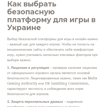
Как выбрать
безопасную
платформу для игры в
Украине
Выбор безопасной платформы для игры в онлайн казино
– важный шаг для каждого игрока. Чтобы не попасть на
мошеннические сайты и обеспечить себе комфортную
игру, нужно учитывать несколько ключевых факторов при
выборе казино.
1. Лицензия и регуляция
– проверка наличия лицензии
от официального игрового органа является основой
безопасности. Лицензированные казино, такие как Malta
Gaming Authority или UK Gambling Commission,
гарантируют честность и соблюдение всех норм
безопасности для игроков.
2. Защита персональных данных
– надежные
платформы используют современные методы