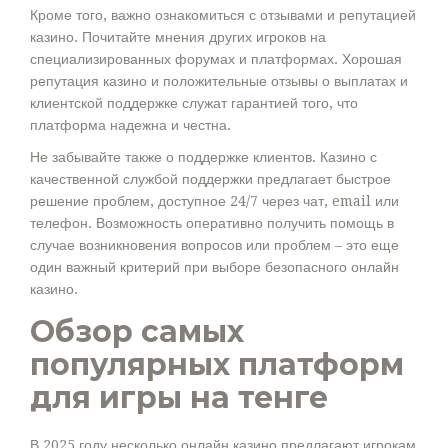
Кроме того, важно ознакомиться с отзывами и репутацией
казино. Почитайте мнения других игроков на
специализированных форумах и платформах. Хорошая
репутация казино и положительные отзывы о выплатах и
клиентской поддержке служат гарантией того, что
платформа надежна и честна.
Не забывайте также о поддержке клиентов. Казино с
качественной службой поддержки предлагает быстрое
решение проблем, доступное 24/7 через чат, email или
телефон. Возможность оперативно получить помощь в
случае возникновения вопросов или проблем – это еще
один важный критерий при выборе безопасного онлайн
казино.
Обзор самых
популярных платформ
для игры на тенге
В 2025 году несколько онлайн казино предлагают игрокам