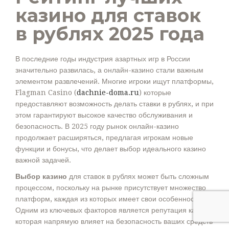
казино для ставок
в рублях 2025 года
В последние годы индустрия азартных игр в России
значительно развилась, а онлайн-казино стали важным
элементом развлечений. Многие игроки ищут платформы,
Flagman Casino (
dachnie-doma.ru
) которые
предоставляют возможность делать ставки в рублях, и при
этом гарантируют высокое качество обслуживания и
безопасность. В 2025 году рынок онлайн-казино
продолжает расширяться, предлагая игрокам новые
функции и бонусы, что делает выбор идеального казино
важной задачей.
Выбор казино
для ставок в рублях может быть сложным
процессом, поскольку на рынке присутствует множество
платформ, каждая из которых имеет свои особенности.
Одним из ключевых факторов является репутация казино,
которая напрямую влияет на безопасность ваших средств