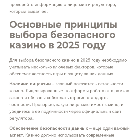
проверяйте информацию о лицензии и регуляторе,
который выдал её.
Основные принципы
выбора безопасного
казино в 2025 году
Для выбора безопасного казино в 2025 году необходимо
учитывать несколько ключевых факторов, которые
обеспечат честность игры и защиту ваших данных.
Наличие лицензии
– главный показатель легальности
казино. Лицензированные платформы работают в рамках
закона и обязаны соблюдать строгие стандарты
честности. Проверьте, какую лицензию имеет казино, и
убедитесь в ее подлинности через официальный сайт
регулятора.
Обеспечение безопасности данных
– еще один важный
аспект. Казино должно использовать современные