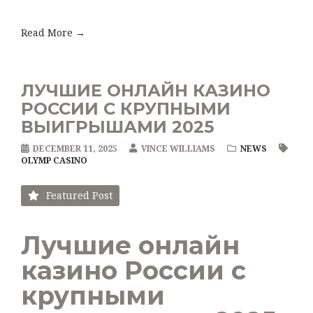
Read More →
ЛУЧШИЕ ОНЛАЙН КАЗИНО
РОССИИ С КРУПНЫМИ
ВЫИГРЫШАМИ 2025
DECEMBER 11, 2025
VINCE WILLIAMS
NEWS
OLYMP CASINO
Featured Post
Лучшие онлайн
казино России с
крупными