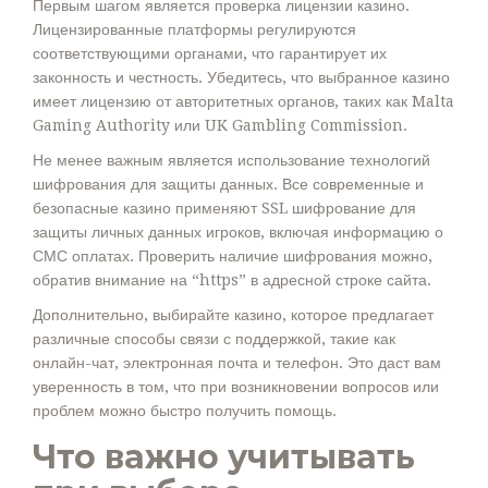
Первым шагом является проверка лицензии казино.
Лицензированные платформы регулируются
соответствующими органами, что гарантирует их
законность и честность. Убедитесь, что выбранное казино
имеет лицензию от авторитетных органов, таких как Malta
Gaming Authority или UK Gambling Commission.
Не менее важным является использование технологий
шифрования для защиты данных. Все современные и
безопасные казино применяют SSL шифрование для
защиты личных данных игроков, включая информацию о
СМС оплатах. Проверить наличие шифрования можно,
обратив внимание на “https” в адресной строке сайта.
Дополнительно, выбирайте казино, которое предлагает
различные способы связи с поддержкой, такие как
онлайн-чат, электронная почта и телефон. Это даст вам
уверенность в том, что при возникновении вопросов или
проблем можно быстро получить помощь.
Что важно учитывать