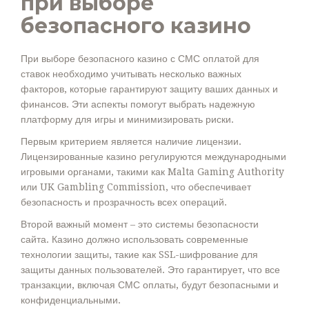
при выборе
безопасного казино
При выборе безопасного казино с СМС оплатой для
ставок необходимо учитывать несколько важных
факторов, которые гарантируют защиту ваших данных и
финансов. Эти аспекты помогут выбрать надежную
платформу для игры и минимизировать риски.
Первым критерием является наличие лицензии.
Лицензированные казино регулируются международными
игровыми органами, такими как Malta Gaming Authority
или UK Gambling Commission, что обеспечивает
безопасность и прозрачность всех операций.
Второй важный момент – это системы безопасности
сайта. Казино должно использовать современные
технологии защиты, такие как SSL-шифрование для
защиты данных пользователей. Это гарантирует, что все
транзакции, включая СМС оплаты, будут безопасными и
конфиденциальными.