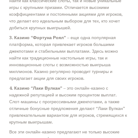
найти как классические слоты, так и новые уникальные
игры с крупными призами. Отличается высокими
коэффициентами и постоянными акциями для игроков,
что делает его идеальным выбором для тех, кто хочет
добиться крупных выигрышей.
3. Казино “Фортуна Роял”
– еще одна популярная
платформа, которая привлекает игроков большими
джекпотами и стабильными выплатами. Здесь можно
найти как традиционные настольные игры, так и
инновационные слоты с возможностью выигрыша
миллионов. Казино регулярно проводит турниры и
предлагает акции для своих игроков.
4. Казино “Лаки Вулкан”
– это онлайн-казино с
надежной репутацией и высоким процентом выплат.
Слот-машины с прогрессивными джекпотами, а также
отличные бонусные предложения делают “Лаки Вулкан”
привлекательным вариантом для игроков, стремящихся к
крупным выигрышам.
Все эти онлайн-казино предлагают не только высокие