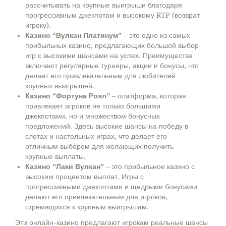
рассчитывать на крупные выигрыши благодаря
прогрессивным джекпотам и высокому RTP (возврат
игроку).
Казино “Вулкан Платинум”
– это одно из самых
прибыльных казино, предлагающих большой выбор
игр с высокими шансами на успех. Преимущества
включают регулярные турниры, акции и бонусы, что
делает его привлекательным для любителей
крупных выигрышей.
Казино “Фортуна Роял”
– платформа, которая
привлекает игроков не только большими
джекпотами, но и множеством бонусных
предложений. Здесь высокие шансы на победу в
слотах и настольных играх, что делает его
отличным выбором для желающих получить
крупные выплаты.
Казино “Лаки Вулкан”
– это прибыльное казино с
высоким процентом выплат. Игры с
прогрессивными джекпотами и щедрыми бонусами
делают его привлекательным для игроков,
стремящихся к крупным выигрышам.
Эти онлайн-казино предлагают игрокам реальные шансы