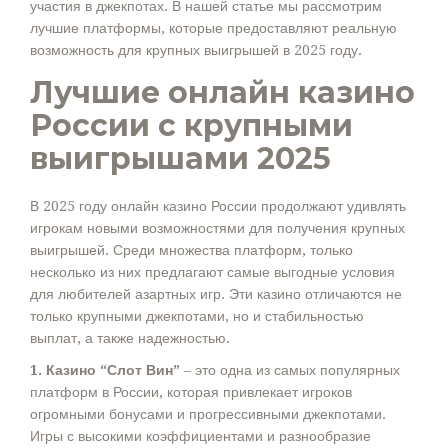
участия в джекпотах. В нашей статье мы рассмотрим
лучшие платформы, которые предоставляют реальную
возможность для крупных выигрышей в 2025 году.
Лучшие онлайн казино
России с крупными
выигрышами 2025
В 2025 году онлайн казино России продолжают удивлять
игрокам новыми возможностями для получения крупных
выигрышей. Среди множества платформ, только
несколько из них предлагают самые выгодные условия
для любителей азартных игр. Эти казино отличаются не
только крупными джекпотами, но и стабильностью
выплат, а также надежностью.
1. Казино “Слот Вин”
– это одна из самых популярных
платформ в России, которая привлекает игроков
огромными бонусами и прогрессивными джекпотами.
Игры с высокими коэффициентами и разнообразие