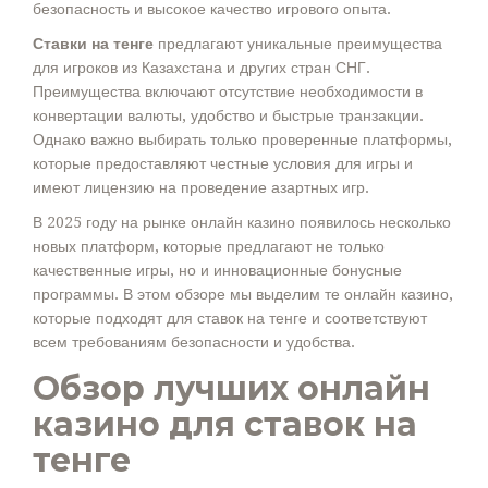
безопасность и высокое качество игрового опыта.
Ставки на тенге
предлагают уникальные преимущества
для игроков из Казахстана и других стран СНГ.
Преимущества включают отсутствие необходимости в
конвертации валюты, удобство и быстрые транзакции.
Однако важно выбирать только проверенные платформы,
которые предоставляют честные условия для игры и
имеют лицензию на проведение азартных игр.
В 2025 году на рынке онлайн казино появилось несколько
новых платформ, которые предлагают не только
качественные игры, но и инновационные бонусные
программы. В этом обзоре мы выделим те онлайн казино,
которые подходят для ставок на тенге и соответствуют
всем требованиям безопасности и удобства.
Обзор лучших онлайн
казино для ставок на
тенге