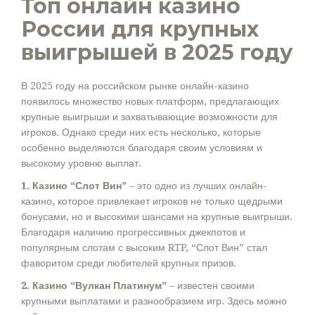
Топ онлайн казино
России для крупных
выигрышей в 2025 году
В 2025 году на российском рынке онлайн-казино
появилось множество новых платформ, предлагающих
крупные выигрыши и захватывающие возможности для
игроков. Однако среди них есть несколько, которые
особенно выделяются благодаря своим условиям и
высокому уровню выплат.
1. Казино “Слот Вин”
– это одно из лучших онлайн-
казино, которое привлекает игроков не только щедрыми
бонусами, но и высокими шансами на крупные выигрыши.
Благодаря наличию прогрессивных джекпотов и
популярным слотам с высоким RTP, “Слот Вин” стал
фаворитом среди любителей крупных призов.
2. Казино “Вулкан Платинум”
– известен своими
крупными выплатами и разнообразием игр. Здесь можно