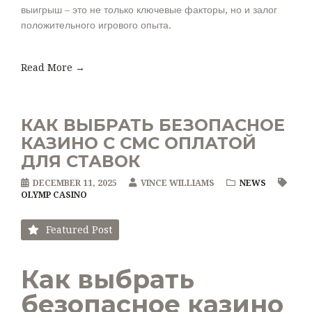
выигрыш – это не только ключевые факторы, но и залог
положительного игрового опыта.
Read More →
КАК ВЫБРАТЬ БЕЗОПАСНОЕ
КАЗИНО С СМС ОПЛАТОЙ
ДЛЯ СТАВОК
DECEMBER 11, 2025
VINCE WILLIAMS
NEWS
OLYMP CASINO
Featured Post
Как выбрать
безопасное казино