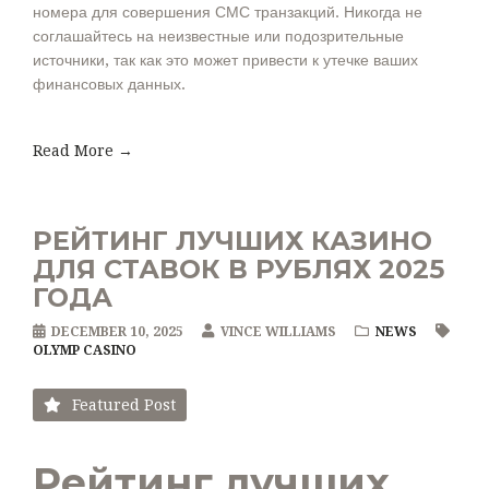
номера для совершения СМС транзакций. Никогда не
соглашайтесь на неизвестные или подозрительные
источники, так как это может привести к утечке ваших
финансовых данных.
Read More →
РЕЙТИНГ ЛУЧШИХ КАЗИНО
ДЛЯ СТАВОК В РУБЛЯХ 2025
ГОДА
DECEMBER 10, 2025
VINCE WILLIAMS
NEWS
OLYMP CASINO
Featured Post
Рейтинг лучших