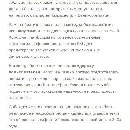
соблюдение всех законных норм и стандартов. Лицензия
должна быть выдана авторитетным регулятором,
например, от властей Кюрасао или Великобритании.
Важно обратить внимание на
методы безопасности
,
используемые казино для защиты данных пользователей.
Хорошие платформы используют современные
технологии шифрования, такие как SSL, для
предотвращения утечек личной информации и
финансовых данных.
Наконец, обратите внимание на
поддержку
пользователей
. Хорошее казино должно предоставлять
оперативную помощь через различные каналы связи,
включая чат, email и телефон. Качественная служба
поддержки – это показатель надежности и безопасности
платформы.
Соблюдение этих рекомендаций поможет вам выбрать
безопасное и надежное онлайн казино для ставок в тенге,
что обеспечит комфорт и безопасность вашей игры в 2025
году.