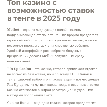
Топ казино с
возможностью ставок
в тенге в 2025 году
Melbet
– одно из лидирующих онлайн казино,
поддерживающее ставки в тенге. Платформа предлагает
огромный выбор игр, от слотов до живых казино, а также
позволяет игрокам ставить на спортивные события.
Удобный интерфейс и разнообразие бонусных
предложений делают Melbet популярным среди
пользователей.
Pin Up Casino
– это казино, которое привлекает игроков
не только из Казахстана, но и по всему СНГ. Ставки в
тенге, широкий выбор игр и частые акции – вот что делает
Pin Up одним из лучших вариантов для азартных игроков.
Казино отличается быстрой регистрацией и удобными
методами пополнения счета.
Casino Bonus
– ещё одно казино, которое предоставит