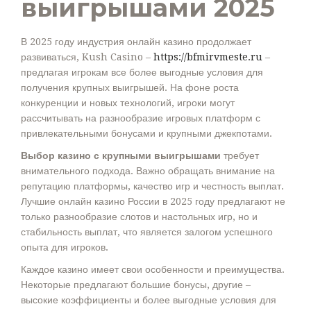
выигрышами 2025
В 2025 году индустрия онлайн казино продолжает
развиваться, Kush Casino –
https://bfmirvmeste.ru
–
предлагая игрокам все более выгодные условия для
получения крупных выигрышей. На фоне роста
конкуренции и новых технологий, игроки могут
рассчитывать на разнообразие игровых платформ с
привлекательными бонусами и крупными джекпотами.
Выбор казино с крупными выигрышами
требует
внимательного подхода. Важно обращать внимание на
репутацию платформы, качество игр и честность выплат.
Лучшие онлайн казино России в 2025 году предлагают не
только разнообразие слотов и настольных игр, но и
стабильность выплат, что является залогом успешного
опыта для игроков.
Каждое казино имеет свои особенности и преимущества.
Некоторые предлагают большие бонусы, другие –
высокие коэффициенты и более выгодные условия для