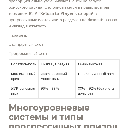
пропорционально увеличивают шансы на запуск
бонусного раунда. Это описывается в правилах игры
термином
RTP (Return to Player)
, который в
прогрессивных слотах часто разделен на базовый возврат
и «вклад в джекпот».
Параметр
Стандартный слот
Прогрессивный слот
Волатильность
Низкая / Средняя
Очень высокая
Максимальный
Фиксированный
Неограниченный рост
приз
множитель
RTP (основная
96% – 98%
88% – 92% (без учета
игра)
джекпота)
Многоуровневые
системы и типы
прогрессивных призов