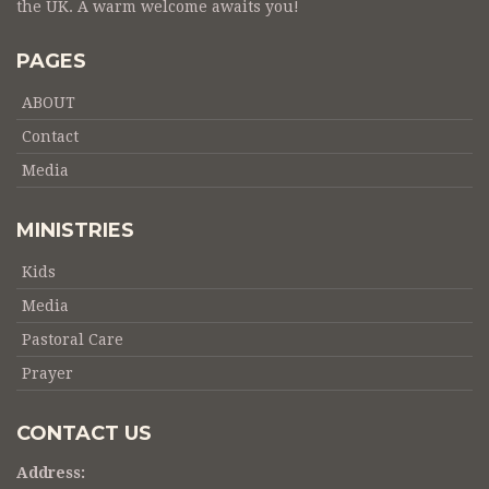
the UK. A warm welcome awaits you!
PAGES
ABOUT
Contact
Media
MINISTRIES
Kids
Media
Pastoral Care
Prayer
CONTACT US
Address: