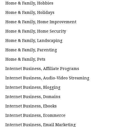
Home & Family, Hobbies
Home & Family, Holidays
Home & Family, Home Improvement
Home & Family, Home Security
Home & Family, Landscaping
Home & Family, Parenting
Home & Family, Pets
Internet Business, Affiliate Programs
Internet Business, Audio-Video Streaming
Internet Business, Blogging
Internet Business, Domains
Internet Business, Ebooks
Internet Business, Ecommerce
Internet Business, Email Marketing