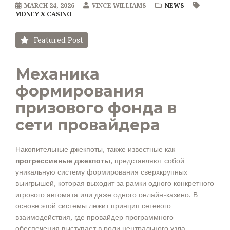
MARCH 24, 2026
VINCE WILLIAMS
NEWS
MONEY X CASINO
Featured Post
Механика
формирования
призового фонда в
сети провайдера
Накопительные джекпоты, также известные как
прогрессивные джекпоты
, представляют собой
уникальную систему формирования сверхкрупных
выигрышей, которая выходит за рамки одного конкретного
игрового автомата или даже одного онлайн-казино. В
основе этой системы лежит принцип сетевого
взаимодействия, где провайдер программного
обеспечения выступает в роли центрального узла,