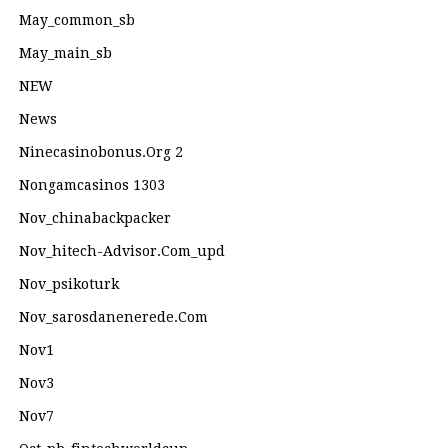
May_common_sb
May_main_sb
NEW
News
Ninecasinobonus.org 2
Nongamcasinos 1303
Nov_chinabackpacker
Nov_hitech-Advisor.com_upd
Nov_psikoturk
Nov_sarosdanenerede.com
Nov1
Nov3
Nov7