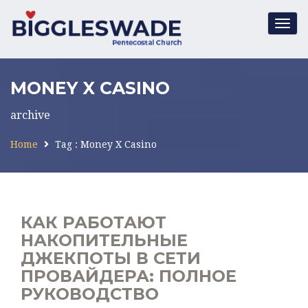
Togg
navig
MONEY X CASINO
archive
Home
Tag :
Money X Casino
КАК РАБОТАЮТ
НАКОПИТЕЛЬНЫЕ
ДЖЕКПОТЫ В СЕТИ
ПРОВАЙДЕРА: ПОЛНОЕ
РУКОВОДСТВО