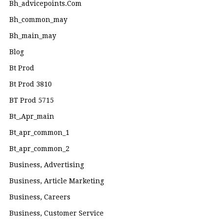
Bh_advicepoints.com
Bh_common_may
Bh_main_may
Blog
Bt Prod
Bt Prod 3810
BT Prod 5715
Bt_,apr_main
Bt_apr_common_1
Bt_apr_common_2
Business, Advertising
Business, Article Marketing
Business, Careers
Business, Customer Service