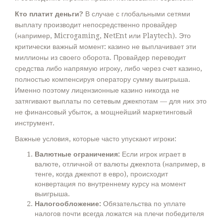
Кто платит деньги?
В случае с глобальными сетями
выплату производит непосредственно провайдер
(например, Microgaming, NetEnt или Playtech). Это
критически важный момент: казино не выплачивает эти
миллионы из своего оборота. Провайдер переводит
средства либо напрямую игроку, либо через счет казино,
полностью компенсируя оператору сумму выигрыша.
Именно поэтому лицензионные казино никогда не
затягивают выплаты по сетевым джекпотам — для них это
не финансовый убыток, а мощнейший маркетинговый
инструмент.
Важные условия, которые часто упускают игроки:
Валютные ограничения:
Если игрок играет в
валюте, отличной от валюты джекпота (например, в
тенге, когда джекпот в евро), происходит
конвертация по внутреннему курсу на момент
выигрыша.
Налогообложение:
Обязательства по уплате
налогов почти всегда ложатся на плечи победителя