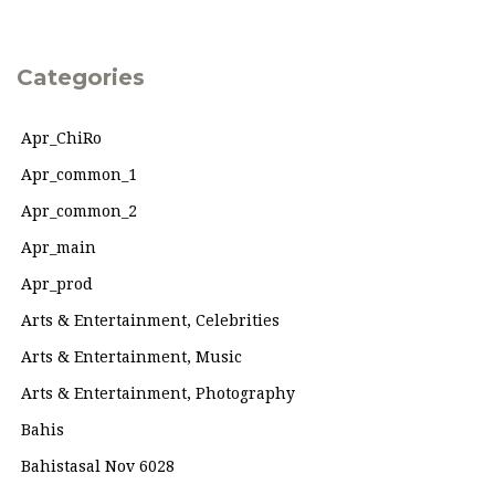
Categories
Apr_ChiRo
Apr_common_1
Apr_common_2
Apr_main
Apr_prod
Arts & Entertainment, Celebrities
Arts & Entertainment, Music
Arts & Entertainment, Photography
Bahis
Bahistasal Nov 6028