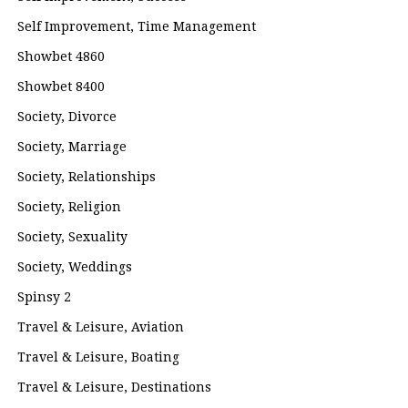
Self Improvement, Time Management
Showbet 4860
Showbet 8400
Society, Divorce
Society, Marriage
Society, Relationships
Society, Religion
Society, Sexuality
Society, Weddings
Spinsy 2
Travel & Leisure, Aviation
Travel & Leisure, Boating
Travel & Leisure, Destinations