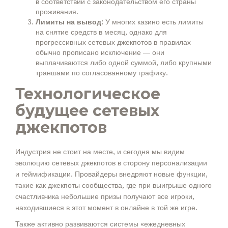
в соответствии с законодательством его страны
проживания.
Лимиты на вывод:
У многих казино есть лимиты
на снятие средств в месяц, однако для
прогрессивных сетевых джекпотов в правилах
обычно прописано исключение — они
выплачиваются либо одной суммой, либо крупными
траншами по согласованному графику.
Технологическое
будущее сетевых
джекпотов
Индустрия не стоит на месте, и сегодня мы видим
эволюцию сетевых джекпотов в сторону персонализации
и геймификации. Провайдеры внедряют новые функции,
такие как джекпоты сообщества, где при выигрыше одного
счастливчика небольшие призы получают все игроки,
находившиеся в этот момент в онлайне в той же игре.
Также активно развиваются системы «ежедневных