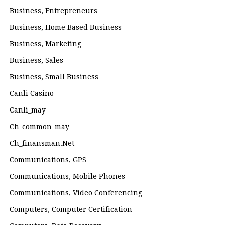
Business, Entrepreneurs
Business, Home Based Business
Business, Marketing
Business, Sales
Business, Small Business
Canli Casino
Canli_may
Ch_common_may
Ch_finansman.net
Communications, GPS
Communications, Mobile Phones
Communications, Video Conferencing
Computers, Computer Certification