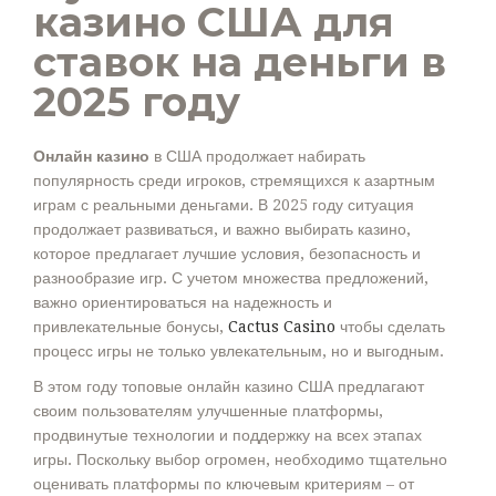
казино США для
ставок на деньги в
2025 году
Онлайн казино
в США продолжает набирать
популярность среди игроков, стремящихся к азартным
играм с реальными деньгами. В 2025 году ситуация
продолжает развиваться, и важно выбирать казино,
которое предлагает лучшие условия, безопасность и
разнообразие игр. С учетом множества предложений,
важно ориентироваться на надежность и
привлекательные бонусы,
Cactus Casino
чтобы сделать
процесс игры не только увлекательным, но и выгодным.
В этом году топовые онлайн казино США предлагают
своим пользователям улучшенные платформы,
продвинутые технологии и поддержку на всех этапах
игры. Поскольку выбор огромен, необходимо тщательно
оценивать платформы по ключевым критериям – от