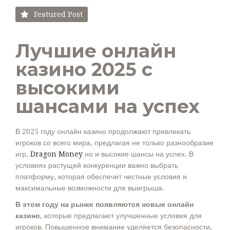
Featured Post
Лучшие онлайн
казино 2025 с
высокими
шансами на успех
В 2025 году онлайн казино продолжают привлекать
игроков со всего мира, предлагая не только разнообразие
игр,
Dragon Money
но и высокие шансы на успех. В
условиях растущей конкуренции важно выбрать
платформу, которая обеспечит честные условия и
максимальные возможности для выигрыша.
В этом году на рынке появляются новые онлайн
казино
, которые предлагают улучшенные условия для
игроков. Повышенное внимание уделяется безопасности,