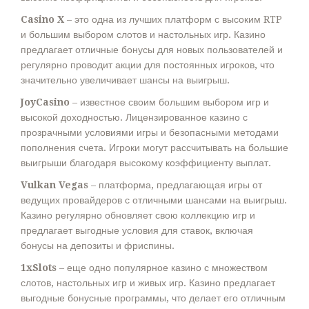
Casino X
– это одна из лучших платформ с высоким RTP
и большим выбором слотов и настольных игр. Казино
предлагает отличные бонусы для новых пользователей и
регулярно проводит акции для постоянных игроков, что
значительно увеличивает шансы на выигрыш.
JoyCasino
– известное своим большим выбором игр и
высокой доходностью. Лицензированное казино с
прозрачными условиями игры и безопасными методами
пополнения счета. Игроки могут рассчитывать на большие
выигрыши благодаря высокому коэффициенту выплат.
Vulkan Vegas
– платформа, предлагающая игры от
ведущих провайдеров с отличными шансами на выигрыш.
Казино регулярно обновляет свою коллекцию игр и
предлагает выгодные условия для ставок, включая
бонусы на депозиты и фриспины.
1xSlots
– еще одно популярное казино с множеством
слотов, настольных игр и живых игр. Казино предлагает
выгодные бонусные программы, что делает его отличным