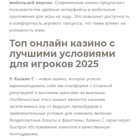
мобильной версии
. Современные казино предлагают
пользователям удобные интерфейсы и мобильные
приложения для игры на ходу. Это повышает доступность
и комфортность игрового процесса, что также влияет на
успешность игры.
Топ онлайн казино с
лучшими условиями
для игроков 2025
3. Казино C
– новое казино, которое успело
зарекомендовать себя как платформа с отличной
репутацией и высокими шансами на выигрыш.
Особенностью этого казино является наличие
эксклюзивных игр от ведущих провайдеров и
привлекательные условия для новичков, включая
бездепозитные бонусы и фриспины. Казино C гарантирует
быстрое обслуживание клиентов и качественную
техподдержку.