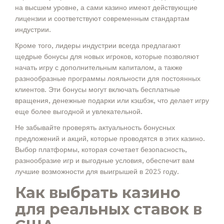
на высшем уровне, а сами казино имеют действующие
лицензии и соответствуют современным стандартам
индустрии.
Кроме того, лидеры индустрии всегда предлагают
щедрые бонусы для новых игроков, которые позволяют
начать игру с дополнительным капиталом, а также
разнообразные программы лояльности для постоянных
клиентов. Эти бонусы могут включать бесплатные
вращения, денежные подарки или кэшбэк, что делает игру
еще более выгодной и увлекательной.
Не забывайте проверять актуальность бонусных
предложений и акций, которые проводятся в этих казино.
Выбор платформы, которая сочетает безопасность,
разнообразие игр и выгодные условия, обеспечит вам
лучшие возможности для выигрышей в 2025 году.
Как выбрать казино
для реальных ставок в