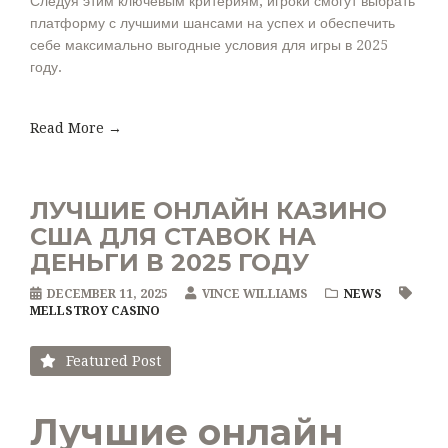
Следуя этим ключевым критериям, игроки смогут выбрать
платформу с лучшими шансами на успех и обеспечить
себе максимально выгодные условия для игры в 2025
году.
Read More →
ЛУЧШИЕ ОНЛАЙН КАЗИНО
США ДЛЯ СТАВОК НА
ДЕНЬГИ В 2025 ГОДУ
DECEMBER 11, 2025
VINCE WILLIAMS
NEWS
MELLSTROY CASINO
Featured Post
Лучшие онлайн