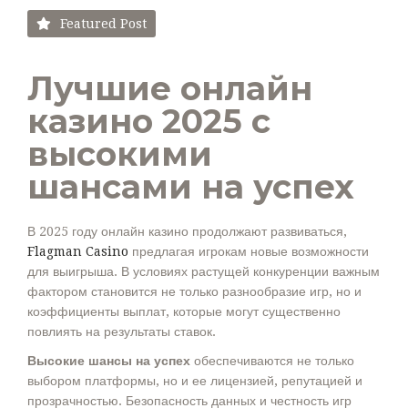
Featured Post
Лучшие онлайн
казино 2025 с
высокими
шансами на успех
В 2025 году онлайн казино продолжают развиваться,
Flagman Casino
предлагая игрокам новые возможности
для выигрыша. В условиях растущей конкуренции важным
фактором становится не только разнообразие игр, но и
коэффициенты выплат, которые могут существенно
повлиять на результаты ставок.
Высокие шансы на успех
обеспечиваются не только
выбором платформы, но и ее лицензией, репутацией и
прозрачностью. Безопасность данных и честность игр