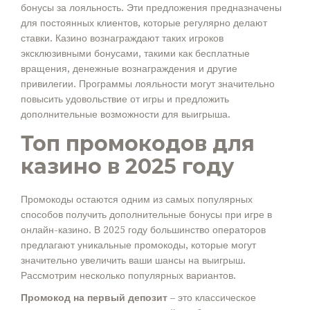
бонусы за лояльность. Эти предложения предназначены
для постоянных клиентов, которые регулярно делают
ставки. Казино вознаграждают таких игроков
эксклюзивными бонусами, такими как бесплатные
вращения, денежные вознаграждения и другие
привилегии. Программы лояльности могут значительно
повысить удовольствие от игры и предложить
дополнительные возможности для выигрыша.
Топ промокодов для
казино в 2025 году
Промокоды остаются одним из самых популярных
способов получить дополнительные бонусы при игре в
онлайн-казино. В 2025 году большинство операторов
предлагают уникальные промокоды, которые могут
значительно увеличить ваши шансы на выигрыш.
Рассмотрим несколько популярных вариантов.
Промокод на первый депозит
– это классическое