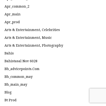
Apr_common_2
Apr_main
Apr_prod
Arts & Entertainment, Celebrities
Arts & Entertainment, Music
Arts & Entertainment, Photography
Bahis
Bahistasal Nov 6028
Bh_advicepoints.com
Bh_common_may
Bh_main_may
Blog
Bt Prod