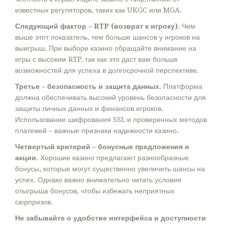
известных регуляторов, таких как UKGC или MGA.
Следующий фактор – RTP (возврат к игроку)
. Чем
выше этот показатель, тем больше шансов у игроков на
выигрыш. При выборе казино обращайте внимание на
игры с высоким RTP, так как это даст вам больше
возможностей для успеха в долгосрочной перспективе.
Третье – безопасность и защита данных
. Платформа
должна обеспечивать высокий уровень безопасности для
защиты личных данных и финансов игроков.
Использование шифрования SSL и проверенных методов
платежей – важные признаки надежности казино.
Четвертый критерий – бонусные предложения и
акции
. Хорошие казино предлагают разнообразные
бонусы, которые могут существенно увеличить шансы на
успех. Однако важно внимательно читать условия
отыгрыша бонусов, чтобы избежать неприятных
сюрпризов.
Не забывайте о удобстве интерфейса и доступности