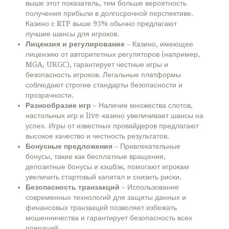
выше этот показатель, тем больше вероятность
получения прибыли в долгосрочной перспективе.
Казино с RTP выше 95% обычно предлагают
лучшие шансы для игроков.
Лицензия и регулирование
– Казино, имеющее
лицензию от авторитетных регуляторов (например,
MGA, UKGC), гарантирует честные игры и
безопасность игроков. Легальные платформы
соблюдают строгие стандарты безопасности и
прозрачности.
Разнообразие игр
– Наличие множества слотов,
настольных игр и live-казино увеличивает шансы на
успех. Игры от известных провайдеров предлагают
высокое качество и честность результатов.
Бонусные предложения
– Привлекательные
бонусы, такие как бесплатные вращения,
депозитные бонусы и кэшбэк, помогают игрокам
увеличить стартовый капитал и снизить риски.
Безопасность транзакций
– Использование
современных технологий для защиты данных и
финансовых транзакций позволяет избежать
мошенничества и гарантирует безопасность всех
операций.