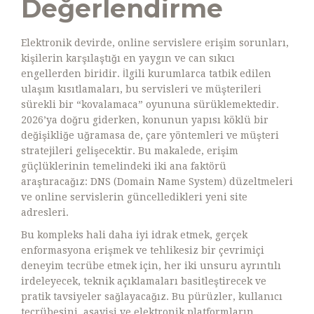
Değerlendirme
Elektronik devirde, online servislere erişim sorunları,
kişilerin karşılaştığı en yaygın ve can sıkıcı
engellerden biridir. İlgili kurumlarca tatbik edilen
ulaşım kısıtlamaları, bu servisleri ve müşterileri
sürekli bir “kovalamaca” oyununa sürüklemektedir.
2026’ya doğru giderken, konunun yapısı köklü bir
değişikliğe uğramasa de, çare yöntemleri ve müşteri
stratejileri gelişecektir. Bu makalede, erişim
güçlüklerinin temelindeki iki ana faktörü
araştıracağız: DNS (Domain Name System) düzeltmeleri
ve online servislerin güncelledikleri yeni site
adresleri.
Bu kompleks hali daha iyi idrak etmek, gerçek
enformasyona erişmek ve tehlikesiz bir çevrimiçi
deneyim tecrübe etmek için, her iki unsuru ayrıntılı
irdeleyecek, teknik açıklamaları basitleştirecek ve
pratik tavsiyeler sağlayacağız. Bu pürüzler, kullanıcı
tecrübesini, asayişi ve elektronik platformların