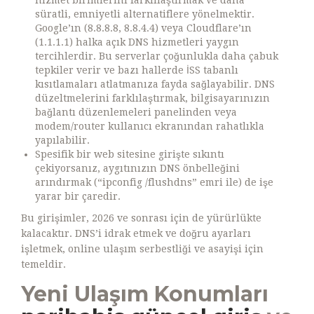
hizmet birimlerini farklılaştırmak ve daha
süratli, emniyetli alternatiflere yönelmektir.
Google’ın (8.8.8.8, 8.8.4.4) veya Cloudflare’ın
(1.1.1.1) halka açık DNS hizmetleri yaygın
tercihlerdir. Bu serverlar çoğunlukla daha çabuk
tepkiler verir ve bazı hallerde İSS tabanlı
kısıtlamaları atlatmanıza fayda sağlayabilir. DNS
düzeltmelerini farklılaştırmak, bilgisayarınızın
bağlantı düzenlemeleri panelinden veya
modem/router kullanıcı ekranından rahatlıkla
yapılabilir.
Spesifik bir web sitesine girişte sıkıntı
çekiyorsanız, aygıtınızın DNS önbelleğini
arındırmak (“ipconfig /flushdns” emri ile) de işe
yarar bir çaredir.
Bu girişimler, 2026 ve sonrası için de yürürlükte
kalacaktır. DNS’i idrak etmek ve doğru ayarları
işletmek, online ulaşım serbestliği ve asayişi için
temeldir.
Yeni Ulaşım Konumları