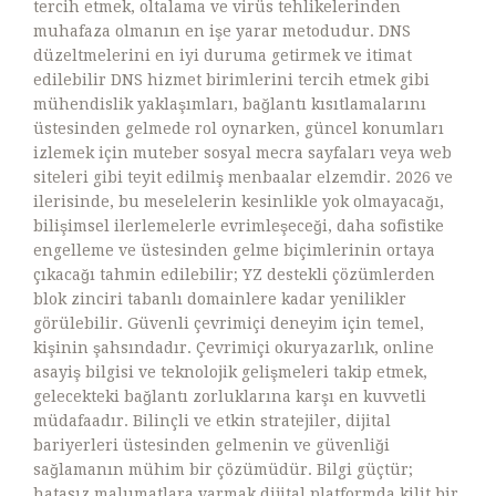
tercih etmek, oltalama ve virüs tehlikelerinden
muhafaza olmanın en işe yarar metodudur. DNS
düzeltmelerini en iyi duruma getirmek ve itimat
edilebilir DNS hizmet birimlerini tercih etmek gibi
mühendislik yaklaşımları, bağlantı kısıtlamalarını
üstesinden gelmede rol oynarken, güncel konumları
izlemek için muteber sosyal mecra sayfaları veya web
siteleri gibi teyit edilmiş menbaalar elzemdir. 2026 ve
ilerisinde, bu meselelerin kesinlikle yok olmayacağı,
bilişimsel ilerlemelerle evrimleşeceği, daha sofistike
engelleme ve üstesinden gelme biçimlerinin ortaya
çıkacağı tahmin edilebilir; YZ destekli çözümlerden
blok zinciri tabanlı domainlere kadar yenilikler
görülebilir. Güvenli çevrimiçi deneyim için temel,
kişinin şahsındadır. Çevrimiçi okuryazarlık, online
asayiş bilgisi ve teknolojik gelişmeleri takip etmek,
gelecekteki bağlantı zorluklarına karşı en kuvvetli
müdafaadır. Bilinçli ve etkin stratejiler, dijital
bariyerleri üstesinden gelmenin ve güvenliği
sağlamanın mühim bir çözümüdür. Bilgi güçtür;
hatasız malumatlara varmak dijital platformda kilit bir