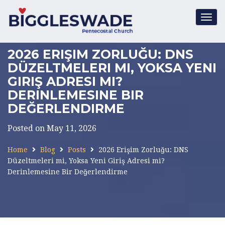
Togg
navig
2026 ERIŞIM ZORLUĞU: DNS
DÜZELTMELERI MI, YOKSA YENI
GIRIŞ ADRESI MI?
DERINLEMESINE BIR
DEĞERLENDIRME
Posted on May 11, 2026
Home
Blog
Posts
2026 Erişim Zorluğu: DNS
Düzeltmeleri mi, Yoksa Yeni Giriş Adresi mi?
Derinlemesine Bir Değerlendirme