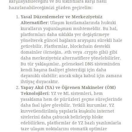
karşılayabileceğini ve bu sıkıntılara karşı nasıl
hazırlanabileceğimizi gözden geçirelim:
Yasal Düzenlemeler ve Merkeziyetsiz
Alternatifler:
Ulaşım kısıtlamalarında hukuki
kuralların yoğunlaşması muhtemeldir. Bu hal,
platformları daha sıklıkla yer değiştirmeye
yönelterek güncel bağlantı arayışını sürekli hale
getirebilir. Platformlar, blockchain destekli
domainler (örneğin, .eth veya .crypto gibi) gibi
daha merkeziyetsiz alternatiflere yönelebilirler.
Bu tür yaklaşımlar, geleneksel DNS sisteminden
kendi başına faaliyet gösterdiği için daha
dayanıklı olabilir; ancak sıkça kabul için zamana
ihtiyaç duyacaktır.
Yapay Akıl (YA) ve Öğrenen Makineler (ÖM)
Teknolojileri:
YZ ve ML sistemleri, hem
yasaklama hem de pürüzleri geçme süreçlerinde
daha faal işlev görebilir. Yetkili kurumlar, YZ
kuvvetlendirilmiş yapılarla kuşkulu internet
sitelerini daha çabucak belirleyip bloke
edebilirken, platformlar de YZ bazlı yazılımlarla
taze ulaşım noktalarını otomatik optimize