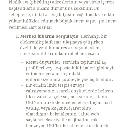
kimlik avı (phishing) adreslerinin veya virüs içeren
bağlantıların nişanı durumuna sokabilir. Bu
sebeplerle, dijital asayiş bilgisini çoğaltmak ve etkin
yükümlülükler edinmek büyük önem taşır. İşte önem
verilmesi şart olanlar:
Merkez İtibarını Sorgulayın:
Herhangi bir
elektronik platforma ulaşmaya çalışırken,
özellikle yeni bir adres arayışındayken,
merkezin itibarını kontrol etmek esastır.
Resmi duyurular, servisin toplumsal ağ
profilleri veya e-posta bildirimleri gibi teyit
edilmiş mecralar dışındaki
enformasyonlara şüpheyle yaklaşılmalıdır.
Bir erişim linki tespit etmeye
çalışıyorsanız, search engine’lerde beliren
ilk cevaba rasgele seçmek yerine, sitenin
URL’sini titizlikle incelemeli ve hiçbir harf
yanlışı veya kuşkulu işaret olup
olmadığına bakmalısınız. Sahte web
sayfaları ekseriyetle orijinaline çok
benzeyen URL’ler tercih eder ancak ufak