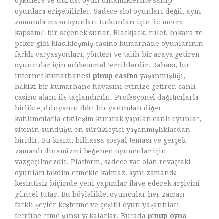
öykülere ve dürüst oyun dinamiklerine sahip
oyunlara erişebilirler. Sadece slot oyunları değil, aynı
zamanda masa oyunları tutkunları için de mecra
kapsamlı bir seçenek sunar. Blackjack, rulet, bakara ve
poker gibi klasikleşmiş casino kumarhane oyunlarının
farklı varyasyonları, yöntem ve talih bir araya getiren
oyuncular için mükemmel tercihlerdir. Dahası, bu
internet kumarhanesi
pinup casino
yaşanmışlığı,
hakiki bir kumarhane havasını evinize getiren canlı
casino alanı ile taçlandırılır. Profesyonel dağıtıcılarla
birlikte, dünyanın dört bir yanından diğer
katılımcılarla etkileşim kurarak yapılan canlı oyunlar,
sitenin sunduğu en sürükleyici yaşanmışlıklardan
biridir. Bu kısım, bilhassa sosyal teması ve gerçek
zamanlı dinamizmi beğenen oyuncular için
vazgeçilmezdir. Platform, sadece var olan revaçtaki
oyunları takdim etmekle kalmaz, aynı zamanda
kesintisiz biçimde yeni yapımlar ilave ederek arşivini
güncel tutar. Bu böylelikle, oyuncular her zaman
farklı şeyler keşfetme ve çeşitli oyun yaşantıları
tecrübe etme şansı yakalarlar. Burada
pinup oyna