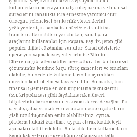
çeşitlilik, yeryüzünün farklı coğrafyalarından
kullanıcıların mecraya rahatça ulaşmasına ve finansal
süreçlerini rahatlıkla icra etmesine yardımcı olur.
Örneğin, geleneksel bankacılık yöntemlerini
yeğleyenler için banka transferi/elektronik fon
transferi alternatifleri yer alırken, sanal para
araçlarını kullananlar için Papara, PayFix, Jeton gibi
popüler dijital cüzdanlar sunulur. Sanal dövizlerle
operasyon yapmak isteyenler için ise Bitcoin,
Ethereum gibi alternatifler mevcuttur. Her bir finansal
çözümünün kendine özgü süreç zamanları ve sınırları
olabilir, bu nedenle kullanıcıların bu ayrıntıları
önceden kontrol etmesi tavsiye edilir. Bu marka, tüm
finansal işlemlerde en son kriptolama tekniklerini
(SSL kriptolaması gibi) faydalanarak müşteri
bilgilerinin korunmasını en azami derecede sağlar. Bu
sayede, şahsi ve mali verilerinizin üçüncü şahısların
gizli tutulduğundan emin olabilirsiniz. Ayrıca,
platform hukuki kurallara uygun olarak kimlik teyit
aşamaları tatbik edebilir. Bu tasdik, hem kullanıcıların
kendi bakiyelerini güvenliğini sağlamasına katkı