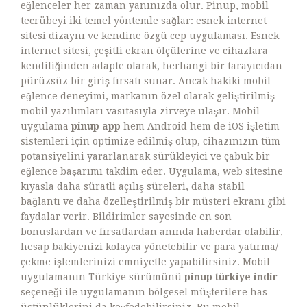
eğlenceler her zaman yanınızda olur. Pinup, mobil
tecrübeyi iki temel yöntemle sağlar: esnek internet
sitesi dizaynı ve kendine özgü cep uygulaması. Esnek
internet sitesi, çeşitli ekran ölçülerine ve cihazlara
kendiliğinden adapte olarak, herhangi bir tarayıcıdan
pürüzsüz bir giriş fırsatı sunar. Ancak hakiki mobil
eğlence deneyimi, markanın özel olarak geliştirilmiş
mobil yazılımları vasıtasıyla zirveye ulaşır. Mobil
uygulama
pinup app
hem Android hem de iOS işletim
sistemleri için optimize edilmiş olup, cihazınızın tüm
potansiyelini yararlanarak sürükleyici ve çabuk bir
eğlence başarımı takdim eder. Uygulama, web sitesine
kıyasla daha süratli açılış süreleri, daha stabil
bağlantı ve daha özelleştirilmiş bir müsteri ekranı gibi
faydalar verir. Bildirimler sayesinde en son
bonuslardan ve fırsatlardan anında haberdar olabilir,
hesap bakiyenizi kolayca yönetebilir ve para yatırma/
çekme işlemlerinizi emniyetle yapabilirsiniz. Mobil
uygulamanın Türkiye sürümünü
pinup türkiye indir
seçeneği ile uygulamanın bölgesel müşterilere has