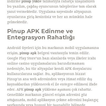
indirme
pinup yükle
talimatıyla rahatça ulaşılabilen
bu yazılım, çağdaş oyuncunun taleplerine tam olarak
yanıt vermektedir. Uygulama sayesinde altyapının
oyunlarına giriş kesintisiz ve her an mümkün hale
gelmektedir.
Pinup APK Edinme ve
Entegrasyon Rahatlığı
Android üyeleri için bu markanın mobil uygulamasına
erişim,
pinup apk
belgesi vasıtasıyla temin edilir.
Google Play Store’un bazı alanlarda veya ilkeler icabı
online casino uygulamalarını barındırmaması
nedeniyle, bu tür altyapılar kendi APK dosyalarını
kullanıcılarına sağlar. Bu, aplikasyonun bizzat
Pinup’ın ana web adresinden veya itimat edilir dış
kaynaklardan yüklenerek el ile entegre edilmesi ifade
eder. APK
pinup apk
yükleme aşaması çok rahattır.
Genellikle markanın güncel erişim adresini göz
attığınızda, mobil aplikasyon çekme adresini başlangıç
sayfasında veya hususi bir taşınabilir bölmede