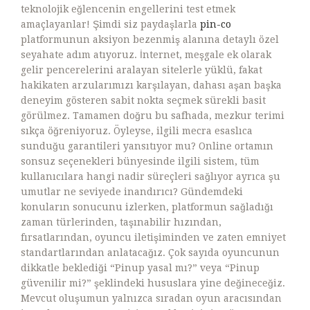
teknolojik eğlencenin engellerini test etmek
amaçlayanlar! Şimdi siz paydaşlarla
pin-co
platformunun aksiyon bezenmiş alanına detaylı özel
seyahate adım atıyoruz. İnternet, meşgale ek olarak
gelir pencerelerini aralayan sitelerle yüklü, fakat
hakikaten arzularımızı karşılayan, dahası aşan başka
deneyim gösteren sabit nokta seçmek sürekli basit
görülmez. Tamamen doğru bu safhada, mezkur terimi
sıkça öğreniyoruz. Öyleyse, ilgili mecra esaslıca
sunduğu garantileri yansıtıyor mu? Online ortamın
sonsuz seçenekleri bünyesinde ilgili sistem, tüm
kullanıcılara hangi nadir süreçleri sağlıyor ayrıca şu
umutlar ne seviyede inandırıcı? Gündemdeki
konuların sonucunu izlerken, platformun sağladığı
zaman türlerinden, taşınabilir hızından,
fırsatlarından, oyuncu iletişiminden ve zaten emniyet
standartlarından anlatacağız. Çok sayıda oyuncunun
dikkatle beklediği “Pinup yasal mı?” veya “Pinup
güvenilir mi?” şeklindeki hususlara yine değineceğiz.
Mevcut oluşumun yalnızca sıradan oyun aracısından