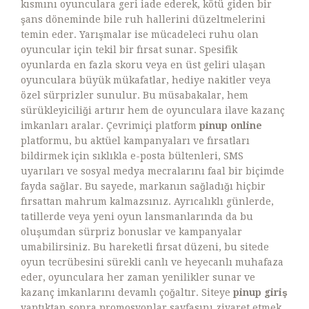
kısmını oyunculara geri iade ederek, kötü giden bir
şans döneminde bile ruh hallerini düzeltmelerini
temin eder. Yarışmalar ise mücadeleci ruhu olan
oyuncular için tekil bir fırsat sunar. Spesifik
oyunlarda en fazla skoru veya en üst geliri ulaşan
oyunculara büyük mükafatlar, hediye nakitler veya
özel sürprizler sunulur. Bu müsabakalar, hem
sürükleyiciliği artırır hem de oyunculara ilave kazanç
imkanları aralar. Çevrimiçi platform
pinup online
platformu, bu aktüel kampanyaları ve fırsatları
bildirmek için sıklıkla e-posta bültenleri, SMS
uyarıları ve sosyal medya mecralarını faal bir biçimde
fayda sağlar. Bu sayede, markanın sağladığı hiçbir
fırsattan mahrum kalmazsınız. Ayrıcalıklı günlerde,
tatillerde veya yeni oyun lansmanlarında da bu
oluşumdan sürpriz bonuslar ve kampanyalar
umabilirsiniz. Bu hareketli fırsat düzeni, bu sitede
oyun tecrübesini sürekli canlı ve heyecanlı muhafaza
eder, oyunculara her zaman yenilikler sunar ve
kazanç imkanlarını devamlı çoğaltır. Siteye
pinup giriş
yaptıktan sonra promosyonlar sayfasını ziyaret etmek,