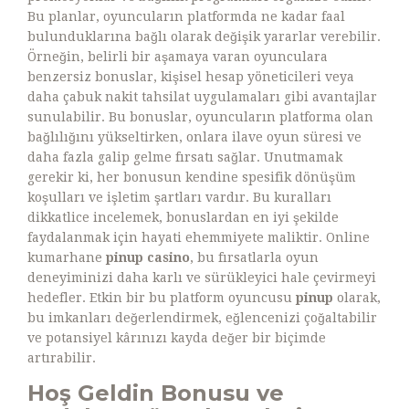
Bu planlar, oyuncuların platformda ne kadar faal
bulunduklarına bağlı olarak değişik yararlar verebilir.
Örneğin, belirli bir aşamaya varan oyunculara
benzersiz bonuslar, kişisel hesap yöneticileri veya
daha çabuk nakit tahsilat uygulamaları gibi avantajlar
sunulabilir. Bu bonuslar, oyuncuların platforma olan
bağlılığını yükseltirken, onlara ilave oyun süresi ve
daha fazla galip gelme fırsatı sağlar. Unutmamak
gerekir ki, her bonusun kendine spesifik dönüşüm
koşulları ve işletim şartları vardır. Bu kuralları
dikkatlice incelemek, bonuslardan en iyi şekilde
faydalanmak için hayati ehemmiyete maliktir. Online
kumarhane
pinup casino
, bu fırsatlarla oyun
deneyiminizi daha karlı ve sürükleyici hale çevirmeyi
hedefler. Etkin bir bu platform oyuncusu
pinup
olarak,
bu imkanları değerlendirmek, eğlencenizi çoğaltabilir
ve potansiyel kârınızı kayda değer bir biçimde
artırabilir.
Hoş Geldin Bonusu ve