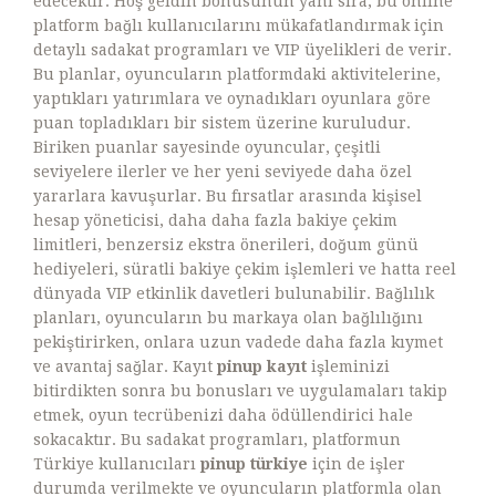
edecektir. Hoş geldin bonusunun yanı sıra, bu online
platform bağlı kullanıcılarını mükafatlandırmak için
detaylı sadakat programları ve VIP üyelikleri de verir.
Bu planlar, oyuncuların platformdaki aktivitelerine,
yaptıkları yatırımlara ve oynadıkları oyunlara göre
puan topladıkları bir sistem üzerine kuruludur.
Biriken puanlar sayesinde oyuncular, çeşitli
seviyelere ilerler ve her yeni seviyede daha özel
yararlara kavuşurlar. Bu fırsatlar arasında kişisel
hesap yöneticisi, daha daha fazla bakiye çekim
limitleri, benzersiz ekstra önerileri, doğum günü
hediyeleri, süratli bakiye çekim işlemleri ve hatta reel
dünyada VIP etkinlik davetleri bulunabilir. Bağlılık
planları, oyuncuların bu markaya olan bağlılığını
pekiştirirken, onlara uzun vadede daha fazla kıymet
ve avantaj sağlar. Kayıt
pinup kayıt
işleminizi
bitirdikten sonra bu bonusları ve uygulamaları takip
etmek, oyun tecrübenizi daha ödüllendirici hale
sokacaktır. Bu sadakat programları, platformun
Türkiye kullanıcıları
pinup türkiye
için de işler
durumda verilmekte ve oyuncuların platformla olan