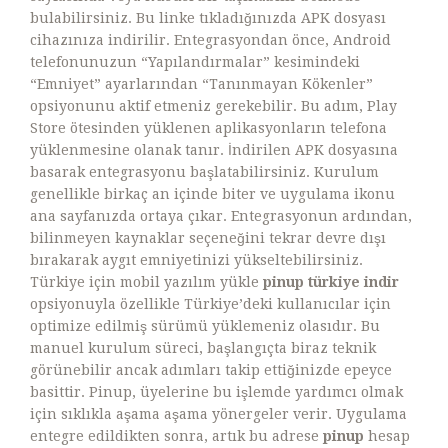
bulabilirsiniz. Bu linke tıkladığınızda APK dosyası
cihazınıza indirilir. Entegrasyondan önce, Android
telefonunuzun “Yapılandırmalar” kesimindeki
“Emniyet” ayarlarından “Tanınmayan Kökenler”
opsiyonunu aktif etmeniz gerekebilir. Bu adım, Play
Store ötesinden yüklenen aplikasyonların telefona
yüklenmesine olanak tanır. İndirilen APK dosyasına
basarak entegrasyonu başlatabilirsiniz. Kurulum
genellikle birkaç an içinde biter ve uygulama ikonu
ana sayfanızda ortaya çıkar. Entegrasyonun ardından,
bilinmeyen kaynaklar seçeneğini tekrar devre dışı
bırakarak aygıt emniyetinizi yükseltebilirsiniz.
Türkiye için mobil yazılım yükle
pinup türkiye indir
opsiyonuyla özellikle Türkiye’deki kullanıcılar için
optimize edilmiş sürümü yüklemeniz olasıdır. Bu
manuel kurulum süreci, başlangıçta biraz teknik
görünebilir ancak adımları takip ettiğinizde epeyce
basittir. Pinup, üyelerine bu işlemde yardımcı olmak
için sıklıkla aşama aşama yönergeler verir. Uygulama
entegre edildikten sonra, artık bu adrese
pinup
hesap