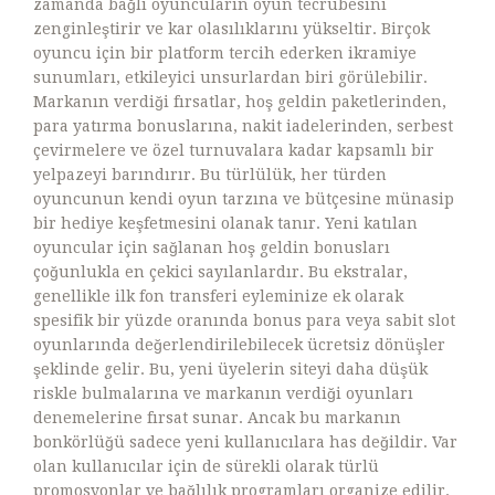
zamanda bağlı oyuncuların oyun tecrübesini
zenginleştirir ve kar olasılıklarını yükseltir. Birçok
oyuncu için bir platform tercih ederken ikramiye
sunumları, etkileyici unsurlardan biri görülebilir.
Markanın verdiği fırsatlar, hoş geldin paketlerinden,
para yatırma bonuslarına, nakit iadelerinden, serbest
çevirmelere ve özel turnuvalara kadar kapsamlı bir
yelpazeyi barındırır. Bu türlülük, her türden
oyuncunun kendi oyun tarzına ve bütçesine münasip
bir hediye keşfetmesini olanak tanır. Yeni katılan
oyuncular için sağlanan hoş geldin bonusları
çoğunlukla en çekici sayılanlardır. Bu ekstralar,
genellikle ilk fon transferi eyleminize ek olarak
spesifik bir yüzde oranında bonus para veya sabit slot
oyunlarında değerlendirilebilecek ücretsiz dönüşler
şeklinde gelir. Bu, yeni üyelerin siteyi daha düşük
riskle bulmalarına ve markanın verdiği oyunları
denemelerine fırsat sunar. Ancak bu markanın
bonkörlüğü sadece yeni kullanıcılara has değildir. Var
olan kullanıcılar için de sürekli olarak türlü
promosyonlar ve bağlılık programları organize edilir.