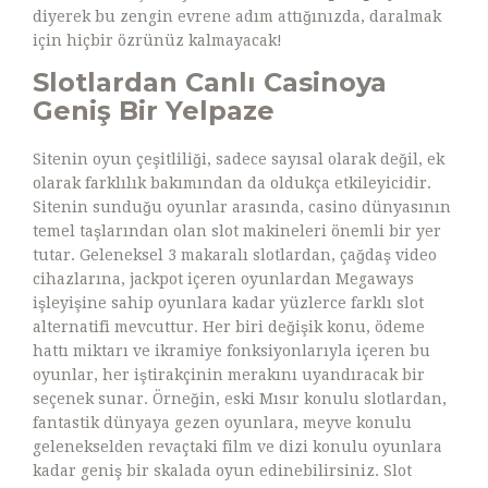
diyerek bu zengin evrene adım attığınızda, daralmak
için hiçbir özrünüz kalmayacak!
Slotlardan Canlı Casinoya
Geniş Bir Yelpaze
Sitenin oyun çeşitliliği, sadece sayısal olarak değil, ek
olarak farklılık bakımından da oldukça etkileyicidir.
Sitenin sunduğu oyunlar arasında, casino dünyasının
temel taşlarından olan slot makineleri önemli bir yer
tutar. Geleneksel 3 makaralı slotlardan, çağdaş video
cihazlarına, jackpot içeren oyunlardan Megaways
işleyişine sahip oyunlara kadar yüzlerce farklı slot
alternatifi mevcuttur. Her biri değişik konu, ödeme
hattı miktarı ve ikramiye fonksiyonlarıyla içeren bu
oyunlar, her iştirakçinin merakını uyandıracak bir
seçenek sunar. Örneğin, eski Mısır konulu slotlardan,
fantastik dünyaya gezen oyunlara, meyve konulu
gelenekselden revaçtaki film ve dizi konulu oyunlara
kadar geniş bir skalada oyun edinebilirsiniz. Slot