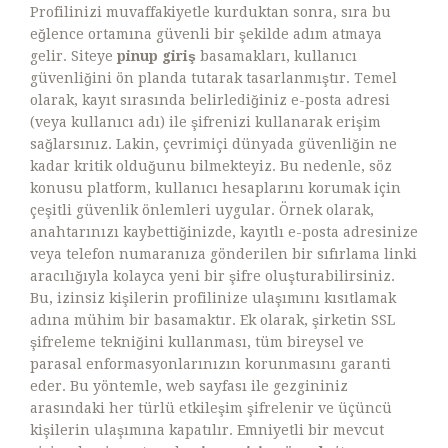
Profilinizi muvaffakiyetle kurduktan sonra, sıra bu
eğlence ortamına güvenli bir şekilde adım atmaya
gelir. Siteye
pinup giriş
basamakları, kullanıcı
güvenliğini ön planda tutarak tasarlanmıştır. Temel
olarak, kayıt sırasında belirlediğiniz e-posta adresi
(veya kullanıcı adı) ile şifrenizi kullanarak erişim
sağlarsınız. Lakin, çevrimiçi dünyada güvenliğin ne
kadar kritik olduğunu bilmekteyiz. Bu nedenle, söz
konusu platform, kullanıcı hesaplarını korumak için
çeşitli güvenlik önlemleri uygular. Örnek olarak,
anahtarınızı kaybettiğinizde, kayıtlı e-posta adresinize
veya telefon numaranıza gönderilen bir sıfırlama linki
aracılığıyla kolayca yeni bir şifre oluşturabilirsiniz.
Bu, izinsiz kişilerin profilinize ulaşımını kısıtlamak
adına mühim bir basamaktır. Ek olarak, şirketin SSL
şifreleme tekniğini kullanması, tüm bireysel ve
parasal enformasyonlarınızın korunmasını garanti
eder. Bu yöntemle, web sayfası ile gezgininiz
arasındaki her türlü etkileşim şifrelenir ve üçüncü
kişilerin ulaşımına kapatılır. Emniyetli bir mevcut