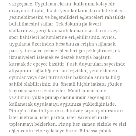
vazgeçmez. Uygulama ekranı, kullanımı kolay bir
dizayna sahiptir, bu da yeni kullanıcıların bile kolayca
gezinebilmesini ve beğendikleri eğlenceleri rahatlıkla
bulabilmesini sağlar. Tek dokunuşla favori
slotlarınıza, gerçek zamanlı kumar masalarına veya
spor bahisleri bölümlerine erişebilirsiniz. Ayrıca,
uygulama üzerinden hesabınıza erişim sağlamak,
para yatırma ve çekme işlemleri gerçekleştirmek, ek
ikramiyeleri izlemek ve destek hattıyla bağlantı
kurmak de epeyce basittir. Push duyuruları sayesinde,
altyapının sağladığı en son teşvikler, yeni eklenen
oyunlar veya özel turnuvalar hakkında anında bilgi
sahibi olabilirsiniz. Bu, önemli hiçbir imkanı gözden
kaçırmamanızı temin eder. Mobil kumarhane
yazılımını yükle
pin up casino indir
seçeneğini
kullanarak uygulamayı aygıtınıza yüklediğinizde,
Pinup’ın tüm ihtişamını cebinizde taşımış olursunuz.
İster metroda, ister parkta, ister yarenlerinizle
toplanmayı beklerken, Pinup her zaman sizinle ve sizi
eğlencenin içine çekmeye hazır. Bilhassa çabuk