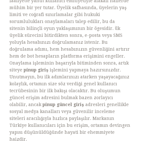
faaliyette yahut kullanıcı emniyetiyle alakalı hallerde
mühim bir yer tutar. Üyelik safhasında, üyelerin yaş
limiti ve coğrafi sınırlamalar gibi hukuki
sorumlulukları onaylamaları talep edilir, bu da
sitenin bilinçli oyun yaklaşımının bir ögesidir. İlk
üyelik sürecini bitirdikten sonra, e-posta veya SMS
yoluyla hesabınızı doğrulamanız istenir. Bu
doğrulama adımı, hem hesabınızın güvenliğini artırır
hem de bot hesapların platforma erişimini engeller.
Onaylama işleminin başarıyla bitiminden sonra, artık
siteye
pinup giriş
işlemini yapmaya hazırsınızdır.
Unutmayın, bu ilk adımlarınızı atarken yaşayacağınız
kolaylık, ortamın size söz verdiği genel kullanıcı
tecrübesinin bir ilk bakışı olacaktır. Bu oluşumun
güncel erişim adresini bulmak bazen zorlayıcı
olabilir, ancak
pinup güncel giriş
adresleri genellikle
sosyal medya kanalları veya güvenilir inceleme
siteleri aracılığıyla hızlıca paylaşılır. Markanın
Türkiye kullanıcıları için bu erişim, ortamın devingen
yapısı düşünüldüğünde hayati bir ehemmiyete
haizdir.