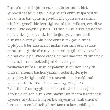
Pinup’ın çekiciliğinin esas faktörlerinden biri,
şüphesiz takdim ettiği olağanüstü oyun yelpazesi ve
devamlı artan oyun arşividir. Bir oyun mecrasının
niteliği, genellikle içerdiği oyunların miktarı, çeşidi ve
niteliğiyle doğru ilgilidir. Bu site bu hususta standardı
epey yükseğe koyarak, her beğeniye ve her mali
duruma elverişli binlerce oyunu tek çatı altında
topluyor. İster klasik slot makinelerinin eski zaman
ruhunu peşinde olsanız da, ister en güncel ve grafik
olarak etkileyici video cihazlarında kaderinizi sınamak
isteyin, burada beklediğinizi fazlasıyla
rastlayacaksınız. Oyun depolarının bu denli çeşitli
olması, sitenin başlıca yazılım tedarikçileriyle
gerçekleştirdiği ortaklıklar sayesinde olanaklı hale
gelmektedir. NetEnt, Microgaming, Play’n GO,
Evolution Gaming gibi sektörün devleri, en rağbet
gören ve en son çıkan oyunlarını bu mecra üzerinden
üyelere ulaştırır. Bu işbirliği sayesinde, kullanıcılar
her zaman en kaliteli görsel tasarımlara, etkileyici