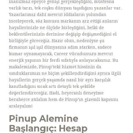
inanılmaz epeyce genişi gerçekleştiğini, müstesna
varlık tarzı, tek coşku dünyası taşıdığını yazanlar var.
Yazarlarımız dahi mevcut iddiaların yolundan
inceleyerek, söz konusu markanın arz ettiği anların
hayallerinizle ne ölçüde birleştiğini, belki de
beklentilerinizin derinine değişip değişmediğini el
birliğiyle göreceğiz. Hazır olun, nedeniyse şu
firmanın ışıl ışıl dünyasına adım atarken, sadece
kumar oynamayacak, Career vücudunuzu mevcut
enerjik yapının bir ferdi sıfatıyla anlayacaksınız. Bu
makalemizde, Pinup’teki hizmet hissinin da
umduklarımızı ne biçim şekillendirdiğini ayrıca ilgili
hayallerin gerçek yaşamda nasıl bir ayrı karşılık
kanıtladığını sıcak artı detaylı tek şekilde
değerlendireceğiz. Hadi, heyecanlı deneyime
beraberce atılalım hem de Pinup’ın gizemli kapısını
aralayalım!
Pinup Alemine
Başlangıç: Hesap