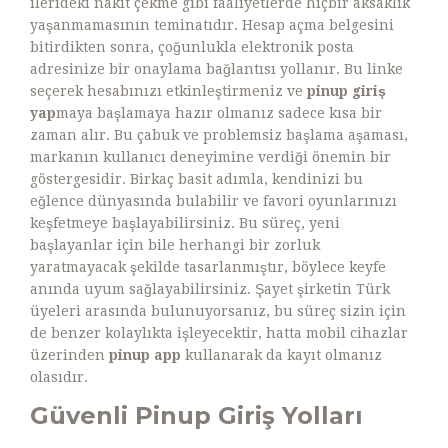
ilerideki nakit çekme gibi faaliyetlerde hiçbir aksaklık
yaşanmamasının teminatıdır. Hesap açma belgesini
bitirdikten sonra, çoğunlukla elektronik posta
adresinize bir onaylama bağlantısı yollanır. Bu linke
seçerek hesabınızı etkinleştirmeniz ve
pinup giriş
yap
maya başlamaya hazır olmanız sadece kısa bir
zaman alır. Bu çabuk ve problemsiz başlama aşaması,
markanın kullanıcı deneyimine verdiği önemin bir
göstergesidir. Birkaç basit adımla, kendinizi bu
eğlence dünyasında bulabilir ve favori oyunlarınızı
keşfetmeye başlayabilirsiniz. Bu süreç, yeni
başlayanlar için bile herhangi bir zorluk
yaratmayacak şekilde tasarlanmıştır, böylece keyfe
anında uyum sağlayabilirsiniz. Şayet şirketin Türk
üyeleri arasında bulunuyorsanız, bu süreç sizin için
de benzer kolaylıkta işleyecektir, hatta mobil cihazlar
üzerinden
pinup app
kullanarak da kayıt olmanız
olasıdır.
Güvenli Pinup Giriş Yolları