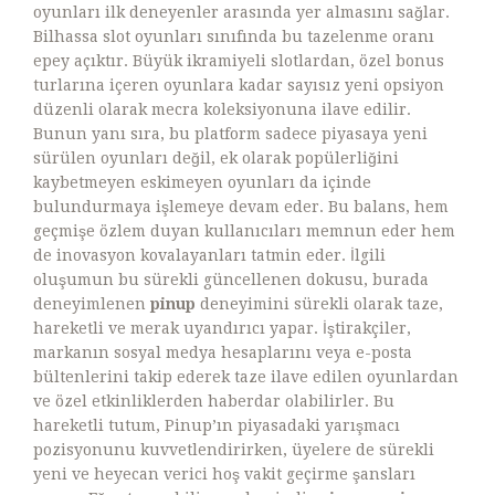
oyunları ilk deneyenler arasında yer almasını sağlar.
Bilhassa slot oyunları sınıfında bu tazelenme oranı
epey açıktır. Büyük ikramiyeli slotlardan, özel bonus
turlarına içeren oyunlara kadar sayısız yeni opsiyon
düzenli olarak mecra koleksiyonuna ilave edilir.
Bunun yanı sıra, bu platform sadece piyasaya yeni
sürülen oyunları değil, ek olarak popülerliğini
kaybetmeyen eskimeyen oyunları da içinde
bulundurmaya işlemeye devam eder. Bu balans, hem
geçmişe özlem duyan kullanıcıları memnun eder hem
de inovasyon kovalayanları tatmin eder. İlgili
oluşumun bu sürekli güncellenen dokusu, burada
deneyimlenen
pinup
deneyimini sürekli olarak taze,
hareketli ve merak uyandırıcı yapar. İştirakçiler,
markanın sosyal medya hesaplarını veya e-posta
bültenlerini takip ederek taze ilave edilen oyunlardan
ve özel etkinliklerden haberdar olabilirler. Bu
hareketli tutum, Pinup’ın piyasadaki yarışmacı
pozisyonunu kuvvetlendirirken, üyelere de sürekli
yeni ve heyecan verici hoş vakit geçirme şansları