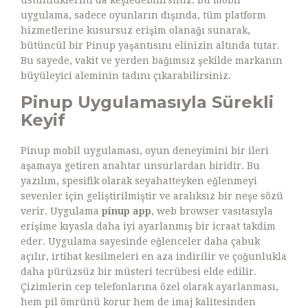
üstünlüklerini da keşfedebilirsiniz. Bu mobil
uygulama, sadece oyunların dışında, tüm platform
hizmetlerine kusursuz erişim olanağı sunarak,
bütüncül bir Pinup yaşantısını elinizin altında tutar.
Bu sayede, vakit ve yerden bağımsız şekilde markanın
büyüleyici aleminin tadını çıkarabilirsiniz.
Pinup Uygulamasıyla Sürekli
Keyif
Pinup mobil uygulaması, oyun deneyimini bir ileri
aşamaya getiren anahtar unsurlardan biridir. Bu
yazılım, spesifik olarak seyahatteyken eğlenmeyi
sevenler için geliştirilmiştir ve aralıksız bir neşe sözü
verir. Uygulama
pinup app
, web browser vasıtasıyla
erişime kıyasla daha iyi ayarlanmış bir icraat takdim
eder. Uygulama sayesinde eğlenceler daha çabuk
açılır, irtibat kesilmeleri en aza indirilir ve çoğunlukla
daha pürüzsüz bir müsteri tecrübesi elde edilir.
Çizimlerin cep telefonlarına özel olarak ayarlanması,
hem pil ömrünü korur hem de imaj kalitesinden