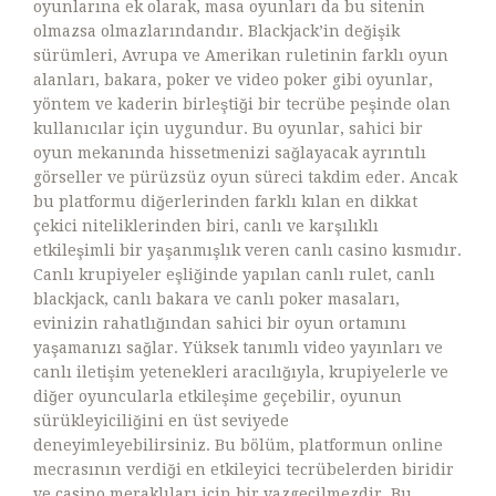
oyunlarına ek olarak, masa oyunları da bu sitenin
olmazsa olmazlarındandır. Blackjack’in değişik
sürümleri, Avrupa ve Amerikan ruletinin farklı oyun
alanları, bakara, poker ve video poker gibi oyunlar,
yöntem ve kaderin birleştiği bir tecrübe peşinde olan
kullanıcılar için uygundur. Bu oyunlar, sahici bir
oyun mekanında hissetmenizi sağlayacak ayrıntılı
görseller ve pürüzsüz oyun süreci takdim eder. Ancak
bu platformu diğerlerinden farklı kılan en dikkat
çekici niteliklerinden biri, canlı ve karşılıklı
etkileşimli bir yaşanmışlık veren canlı casino kısmıdır.
Canlı krupiyeler eşliğinde yapılan canlı rulet, canlı
blackjack, canlı bakara ve canlı poker masaları,
evinizin rahatlığından sahici bir oyun ortamını
yaşamanızı sağlar. Yüksek tanımlı video yayınları ve
canlı iletişim yetenekleri aracılığıyla, krupiyelerle ve
diğer oyuncularla etkileşime geçebilir, oyunun
sürükleyiciliğini en üst seviyede
deneyimleyebilirsiniz. Bu bölüm, platformun online
mecrasının verdiği en etkileyici tecrübelerden biridir
ve casino meraklıları için bir vazgeçilmezdir. Bu