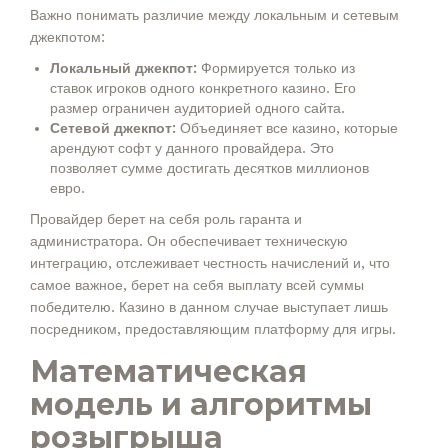
Важно понимать различие между локальным и сетевым
джекпотом:
Локальный джекпот:
Формируется только из
ставок игроков одного конкретного казино. Его
размер ограничен аудиторией одного сайта.
Сетевой джекпот:
Объединяет все казино, которые
арендуют софт у данного провайдера. Это
позволяет сумме достигать десятков миллионов
евро.
Провайдер берет на себя роль гаранта и
администратора. Он обеспечивает техническую
интеграцию, отслеживает честность начислений и, что
самое важное, берет на себя выплату всей суммы
победителю. Казино в данном случае выступает лишь
посредником, предоставляющим платформу для игры.
Математическая
модель и алгоритмы
розыгрыша