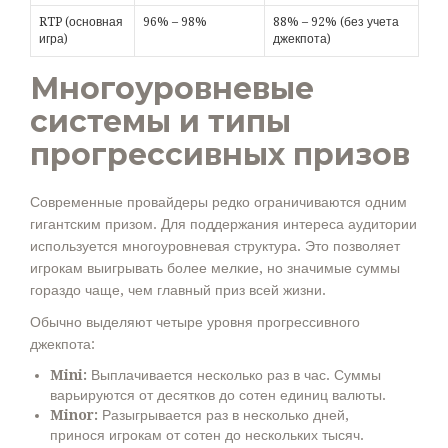
RTP (основная
96% – 98%
88% – 92% (без учета
игра)
джекпота)
Многоуровневые
системы и типы
прогрессивных призов
Современные провайдеры редко ограничиваются одним
гигантским призом. Для поддержания интереса аудитории
используется многоуровневая структура. Это позволяет
игрокам выигрывать более мелкие, но значимые суммы
гораздо чаще, чем главный приз всей жизни.
Обычно выделяют четыре уровня прогрессивного
джекпота:
Mini:
Выплачивается несколько раз в час. Суммы
варьируются от десятков до сотен единиц валюты.
Minor:
Разыгрывается раз в несколько дней,
принося игрокам от сотен до нескольких тысяч.