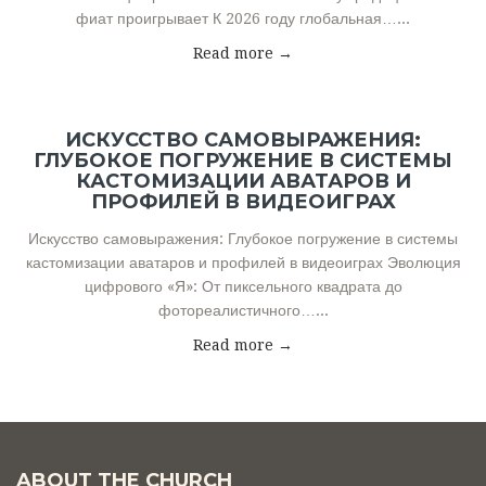
фиат проигрывает К 2026 году глобальная…...
Read more →
ИСКУССТВО САМОВЫРАЖЕНИЯ:
ГЛУБОКОЕ ПОГРУЖЕНИЕ В СИСТЕМЫ
КАСТОМИЗАЦИИ АВАТАРОВ И
ПРОФИЛЕЙ В ВИДЕОИГРАХ
Искусство самовыражения: Глубокое погружение в системы
кастомизации аватаров и профилей в видеоиграх Эволюция
цифрового «Я»: От пиксельного квадрата до
фотореалистичного…...
Read more →
ABOUT THE CHURCH