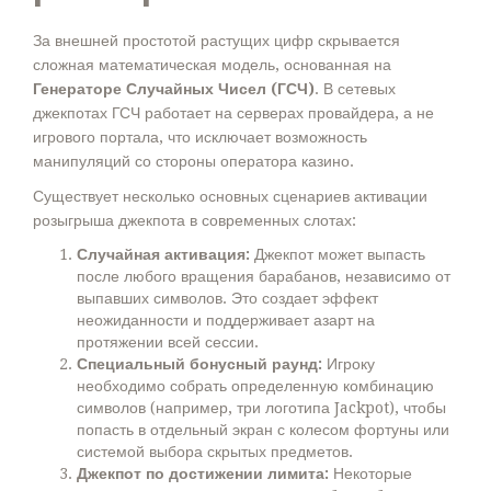
За внешней простотой растущих цифр скрывается
сложная математическая модель, основанная на
Генераторе Случайных Чисел (ГСЧ)
. В сетевых
джекпотах ГСЧ работает на серверах провайдера, а не
игрового портала, что исключает возможность
манипуляций со стороны оператора казино.
Существует несколько основных сценариев активации
розыгрыша джекпота в современных слотах:
Случайная активация:
Джекпот может выпасть
после любого вращения барабанов, независимо от
выпавших символов. Это создает эффект
неожиданности и поддерживает азарт на
протяжении всей сессии.
Специальный бонусный раунд:
Игроку
необходимо собрать определенную комбинацию
символов (например, три логотипа Jackpot), чтобы
попасть в отдельный экран с колесом фортуны или
системой выбора скрытых предметов.
Джекпот по достижении лимита:
Некоторые