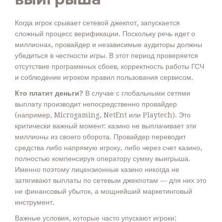
Когда игрок срывает сетевой джекпот, запускается
сложный процесс верификации. Поскольку речь идет о
миллионах, провайдер и независимые аудиторы должны
убедиться в честности игры. В этот период проверяется
отсутствие программных сбоев, корректность работы ГСЧ
и соблюдение игроком правил пользования сервисом.
Кто платит деньги?
В случае с глобальными сетями
выплату производит непосредственно провайдер
(например, Microgaming, NetEnt или Playtech). Это
критически важный момент: казино не выплачивает эти
миллионы из своего оборота. Провайдер переводит
средства либо напрямую игроку, либо через счет казино,
полностью компенсируя оператору сумму выигрыша.
Именно поэтому лицензионные казино никогда не
затягивают выплаты по сетевым джекпотам — для них это
не финансовый убыток, а мощнейший маркетинговый
инструмент.
Важные условия, которые часто упускают игроки: