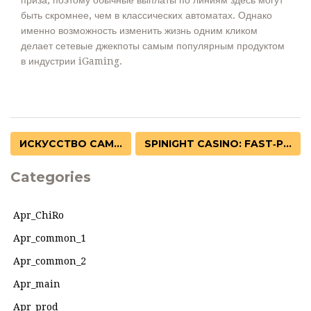
приза, поэтому обычные выплаты по линиям здесь могут
быть скромнее, чем в классических автоматах. Однако
именно возможность изменить жизнь одним кликом
делает сетевые джекпоты самым популярным продуктом
в индустрии iGaming.
ИСКУССТВО САМ...
SPINIGHT CASINO: FAST‑P...
Categories
Apr_ChiRo
Apr_common_1
Apr_common_2
Apr_main
Apr_prod