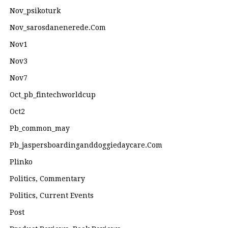
Nov_psikoturk
Nov_sarosdanenerede.com
Nov1
Nov3
Nov7
Oct_pb_fintechworldcup
Oct2
Pb_common_may
Pb_jaspersboardinganddoggiedaycare.com
Plinko
Politics, Commentary
Politics, Current Events
Post