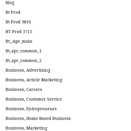
Blog
Bt Prod
Bt Prod 3810
BT Prod 5715
Bt_,apr_main
Bt_apr_common_1
Bt_apr_common_2
Business, Advertising
Business, Article Marketing
Business, Careers
Business, Customer Service
Business, Entrepreneurs
Business, Home Based Business
Business, Marketing