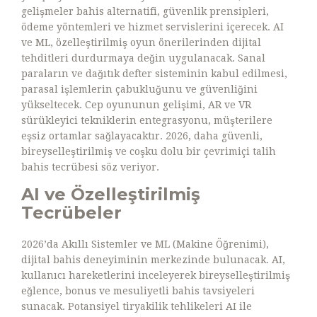
gelişmeler bahis alternatifi, güvenlik prensipleri,
ödeme yöntemleri ve hizmet servislerini içerecek. AI
ve ML, özelleştirilmiş oyun önerilerinden dijital
tehditleri durdurmaya değin uygulanacak. Sanal
paraların ve dağıtık defter sisteminin kabul edilmesi,
parasal işlemlerin çabukluğunu ve güvenliğini
yükseltecek. Cep oyununun gelişimi, AR ve VR
sürükleyici tekniklerin entegrasyonu, müşterilere
eşsiz ortamlar sağlayacaktır. 2026, daha güvenli,
bireyselleştirilmiş ve coşku dolu bir çevrimiçi talih
bahis tecrübesi söz veriyor.
AI ve Özelleştirilmiş
Tecrübeler
2026’da Akıllı Sistemler ve ML (Makine Öğrenimi),
dijital bahis deneyiminin merkezinde bulunacak. AI,
kullanıcı hareketlerini inceleyerek bireyselleştirilmiş
eğlence, bonus ve mesuliyetli bahis tavsiyeleri
sunacak. Potansiyel tiryakilik tehlikeleri AI ile