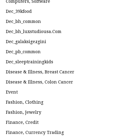
Computers, Software
Dec_39kfood
Dec_bh_common
Dec_bh_luxstudiousa.com
Dec_galaksigezgini
Dec_pb_common
Dec_sleeptrainingkids
Disease & Illness, Breast Cancer
Disease & Illness, Colon Cancer
Event
Fashion, Clothing
Fashion, Jewelry
Finance, Credit
Finance, Currency Trading