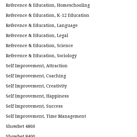
Reference & Education, Homeschooling
Reference & Education, K-12 Education
Reference & Education, Language
Reference & Education, Legal
Reference & Education, Science
Reference & Education, Sociology
Self Improvement, Attraction
Self Improvement, Coaching
Self Improvement, Creativity
Self Improvement, Happiness
Self Improvement, Success
Self Improvement, Time Management
Showbet 4860
Showbet 8400