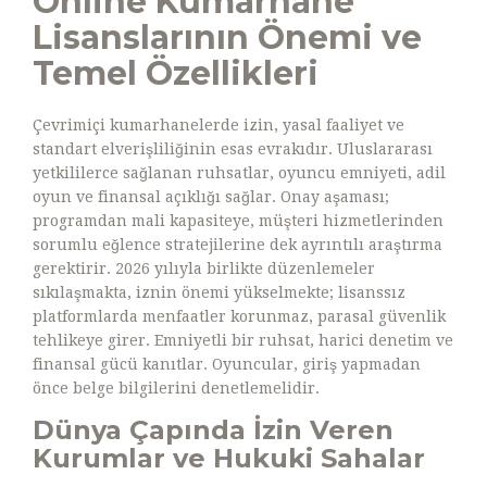
Online Kumarhane
Lisanslarının Önemi ve
Temel Özellikleri
Çevrimiçi kumarhanelerde izin, yasal faaliyet ve
standart elverişliliğinin esas evrakıdır. Uluslararası
yetkililerce sağlanan ruhsatlar, oyuncu emniyeti, adil
oyun ve finansal açıklığı sağlar. Onay aşaması;
programdan mali kapasiteye, müşteri hizmetlerinden
sorumlu eğlence stratejilerine dek ayrıntılı araştırma
gerektirir. 2026 yılıyla birlikte düzenlemeler
sıkılaşmakta, iznin önemi yükselmekte; lisanssız
platformlarda menfaatler korunmaz, parasal güvenlik
tehlikeye girer. Emniyetli bir ruhsat, harici denetim ve
finansal gücü kanıtlar. Oyuncular, giriş yapmadan
önce belge bilgilerini denetlemelidir.
Dünya Çapında İzin Veren
Kurumlar ve Hukuki Sahalar