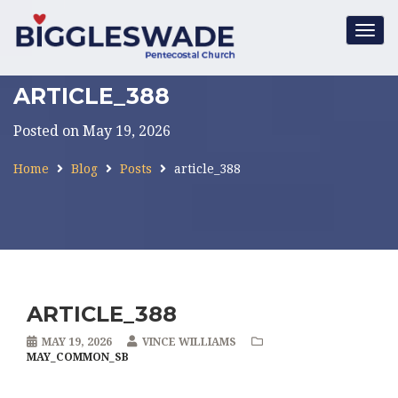
Togg
navig
ARTICLE_388
Posted on May 19, 2026
Home
Blog
Posts
article_388
ARTICLE_388
MAY 19, 2026
VINCE WILLIAMS
MAY_COMMON_SB