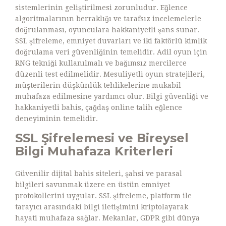
sistemlerinin geliştirilmesi zorunludur. Eğlence
algoritmalarının berraklığı ve tarafsız incelemelerle
doğrulanması, oyunculara hakkaniyetli şans sunar.
SSL şifreleme, emniyet duvarları ve iki faktörlü kimlik
doğrulama veri güvenliğinin temelidir. Adil oyun için
RNG tekniği kullanılmalı ve bağımsız mercilerce
düzenli test edilmelidir. Mesuliyetli oyun stratejileri,
müşterilerin düşkünlük tehlikelerine mukabil
muhafaza edilmesine yardımcı olur. Bilgi güvenliği ve
hakkaniyetli bahis, çağdaş online talih eğlence
deneyiminin temelidir.
SSL Şifrelemesi ve Bireysel
Bilgi Muhafaza Kriterleri
Güvenilir dijital bahis siteleri, şahsi ve parasal
bilgileri savunmak üzere en üstün emniyet
protokollerini uygular. SSL şifreleme, platform ile
tarayıcı arasındaki bilgi iletişimini kriptolayarak
hayati muhafaza sağlar. Mekanlar, GDPR gibi dünya