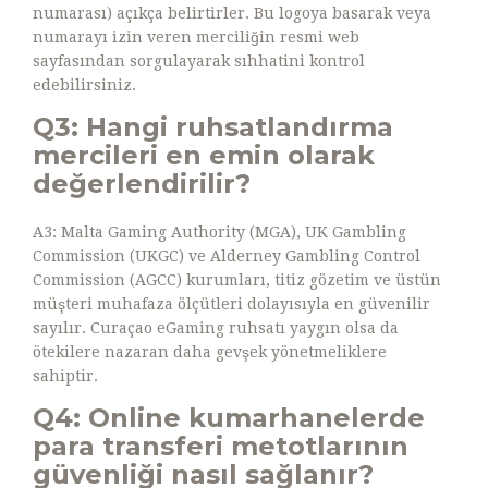
numarası) açıkça belirtirler. Bu logoya basarak veya
numarayı izin veren merciliğin resmi web
sayfasından sorgulayarak sıhhatini kontrol
edebilirsiniz.
Q3: Hangi ruhsatlandırma
mercileri en emin olarak
değerlendirilir?
A3: Malta Gaming Authority (MGA), UK Gambling
Commission (UKGC) ve Alderney Gambling Control
Commission (AGCC) kurumları, titiz gözetim ve üstün
müşteri muhafaza ölçütleri dolayısıyla en güvenilir
sayılır. Curaçao eGaming ruhsatı yaygın olsa da
ötekilere nazaran daha gevşek yönetmeliklere
sahiptir.
Q4: Online kumarhanelerde
para transferi metotlarının
güvenliği nasıl sağlanır?