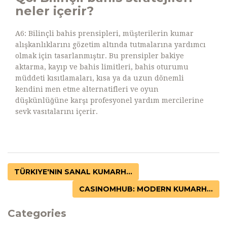
neler içerir?
A6: Bilinçli bahis prensipleri, müşterilerin kumar
alışkanlıklarını gözetim altında tutmalarına yardımcı
olmak için tasarlanmıştır. Bu prensipler bakiye
aktarma, kayıp ve bahis limitleri, bahis oturumu
müddeti kısıtlamaları, kısa ya da uzun dönemli
kendini men etme alternatifleri ve oyun
düşkünlüğüne karşı profesyonel yardım mercilerine
sevk vasıtalarını içerir.
TÜRKIYE'NIN SANAL KUMARH...
CASINOMHUB: MODERN KUMARH...
Categories