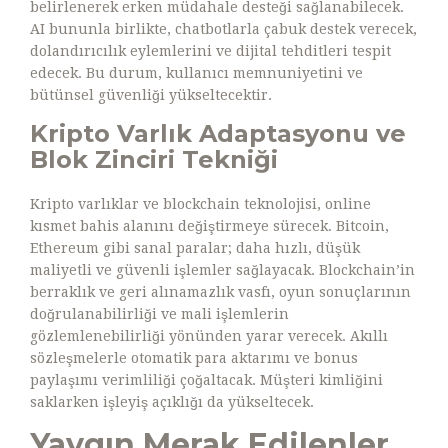
belirlenerek erken müdahale desteği sağlanabilecek.
AI bununla birlikte, chatbotlarla çabuk destek verecek,
dolandırıcılık eylemlerini ve dijital tehditleri tespit
edecek. Bu durum, kullanıcı memnuniyetini ve
bütünsel güvenliği yükseltecektir.
Kripto Varlık Adaptasyonu ve
Blok Zinciri Tekniği
Kripto varlıklar ve blockchain teknolojisi, online
kısmet bahis alanını değiştirmeye sürecek. Bitcoin,
Ethereum gibi sanal paralar; daha hızlı, düşük
maliyetli ve güvenli işlemler sağlayacak. Blockchain’in
berraklık ve geri alınamazlık vasfı, oyun sonuçlarının
doğrulanabilirliği ve mali işlemlerin
gözlemlenebilirliği yönünden yarar verecek. Akıllı
sözleşmelerle otomatik para aktarımı ve bonus
paylaşımı verimliliği çoğaltacak. Müşteri kimliğini
saklarken işleyiş açıklığı da yükseltecek.
Yaygın Merak Edilenler