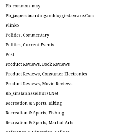
Pb_common_may
Pb_jaspersboardinganddoggiedaycare.com
Plinko
Politics, Commentary
Politics, Current Events
Post
Product Reviews, Book Reviews
Product Reviews, Consumer Electronics
Product Reviews, Movie Reviews
Rb_siralanhaselhurst.net
Recreation & Sports, Biking
Recreation & Sports, Fishing
Recreation & Sports, Martial Arts