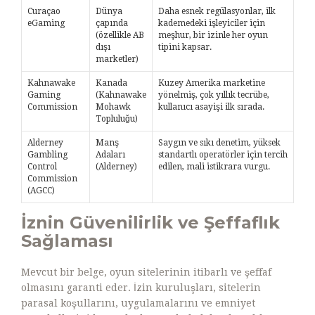
Curaçao
Dünya
Daha esnek regülasyonlar, ilk
eGaming
çapında
kademedeki işleyiciler için
(özellikle AB
meşhur, bir izinle her oyun
dışı
tipini kapsar.
marketler)
Kahnawake
Kanada
Kuzey Amerika marketine
Gaming
(Kahnawake
yönelmiş, çok yıllık tecrübe,
Commission
Mohawk
kullanıcı asayişi ilk sırada.
Topluluğu)
Alderney
Manş
Saygın ve sıkı denetim, yüksek
Gambling
Adaları
standartlı operatörler için tercih
Control
(Alderney)
edilen, mali istikrara vurgu.
Commission
(AGCC)
İznin Güvenilirlik ve Şeffaflık
Sağlaması
Mevcut bir belge, oyun sitelerinin itibarlı ve şeffaf
olmasını garanti eder. İzin kuruluşları, sitelerin
parasal koşullarını, uygulamalarını ve emniyet