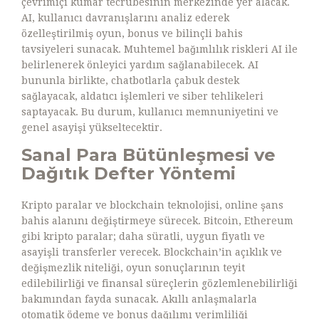
çevrimiçi kumar tecrübesinin merkezinde yer alacak.
AI, kullanıcı davranışlarını analiz ederek
özelleştirilmiş oyun, bonus ve bilinçli bahis
tavsiyeleri sunacak. Muhtemel bağımlılık riskleri AI ile
belirlenerek önleyici yardım sağlanabilecek. AI
bununla birlikte, chatbotlarla çabuk destek
sağlayacak, aldatıcı işlemleri ve siber tehlikeleri
saptayacak. Bu durum, kullanıcı memnuniyetini ve
genel asayişi yükseltecektir.
Sanal Para Bütünleşmesi ve
Dağıtık Defter Yöntemi
Kripto paralar ve blockchain teknolojisi, online şans
bahis alanını değiştirmeye sürecek. Bitcoin, Ethereum
gibi kripto paralar; daha süratli, uygun fiyatlı ve
asayişli transferler verecek. Blockchain’in açıklık ve
değişmezlik niteliği, oyun sonuçlarının teyit
edilebilirliği ve finansal süreçlerin gözlemlenebilirliği
bakımından fayda sunacak. Akıllı anlaşmalarla
otomatik ödeme ve bonus dağılımı verimliliği