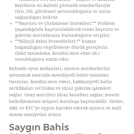
kayıtların en kaliteli güvenlik standartlarıyla
(örn. SSL şifreleme) savunulduğunu ve sırrın
sağlandığını belirtir.
**Başvuru ve Çözümleme Sistemleri:** Problem
yaşandığında başvurulabilecek resmi başvuru ve
giderim mecralarının bulunduğunu sergiler.
**Bilinçli Bahis Prosedürleri:** Kumar
bağımlılığını engellemeye dönük gereçlerin
(limit tanımlama, kendini men etme vb.)
sunulduğunu temin eder.
Ruhsatlı oyun mekanları, oyuncu menfaatlerini
savunmak amacıyla mesuliyetli bahis vasıtaları
(tavanlar, kendini men etme), hakkaniyetli bahis
sertifikaları (eCOGRA) ve itiraz giderim işlemleri
sağlar. Onay mercileri itiraz kanalları sağlar; mesele
halledilemezse müşteri kuruluşa başvurabilir. Siteler,
AML ve KYC’ye uygun hareket ederek oyuncu ve mali
sistem emniyetini artırır.
Saygın Bahis