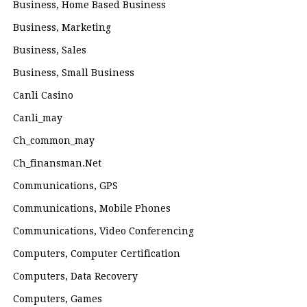
Business, Home Based Business
Business, Marketing
Business, Sales
Business, Small Business
Canli Casino
Canli_may
Ch_common_may
Ch_finansman.net
Communications, GPS
Communications, Mobile Phones
Communications, Video Conferencing
Computers, Computer Certification
Computers, Data Recovery
Computers, Games