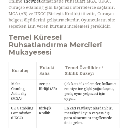
Online
showbet
kumarhane ruhsatları MGA, UKGC,
Curaçao eGaming gibi bağımsız otoritelerce sağlanır.
MGA (AB) ve UKGC (Birleşik Krallık) titizdir, Curaçao
belgesi ölçütlerini geliştirmektedir. Oyuncuların site
seçerken izin veren kurumu incelemesi gereklidir.
Temel Küresel
Ruhsatlandırma Mercileri
Mukayesesi
Hukuki
Temel Özellikler /
Kuruluş
Saha
Sıkılık Düzeyi
Malta
Avrupa
Çok katı düzenlemeler, kullanıcı
Gaming
Birliği (AB)
emniyetine güçlü yoğunlaşma,
Authority
geniş oyun yelpazesi için
(MGA)
uygun.
UK Gambling
Birleşik
En katı regülasyonlardan biri,
Commission
Krallık
mesuliyetli oyun ve yasa dışı
(UKGC)
para aktarımını engellemede
önde gelen.