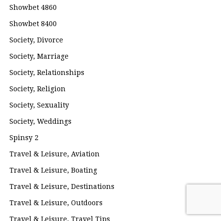
Showbet 4860
Showbet 8400
Society, Divorce
Society, Marriage
Society, Relationships
Society, Religion
Society, Sexuality
Society, Weddings
Spinsy 2
Travel & Leisure, Aviation
Travel & Leisure, Boating
Travel & Leisure, Destinations
Travel & Leisure, Outdoors
Travel & Leisure, Travel Tips