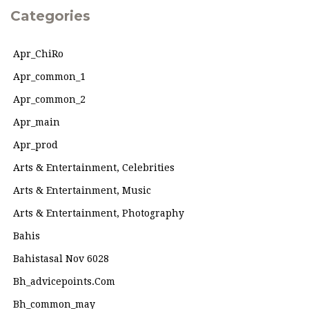
Categories
Apr_ChiRo
Apr_common_1
Apr_common_2
Apr_main
Apr_prod
Arts & Entertainment, Celebrities
Arts & Entertainment, Music
Arts & Entertainment, Photography
Bahis
Bahistasal Nov 6028
Bh_advicepoints.com
Bh_common_may