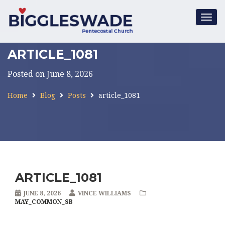
Togg
navig
ARTICLE_1081
Posted on June 8, 2026
Home
Blog
Posts
article_1081
ARTICLE_1081
JUNE 8, 2026
VINCE WILLIAMS
MAY_COMMON_SB