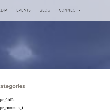
DIA
EVENTS
BLOG
CONNECT
ategories
pr_ChiRo
pr_common_1