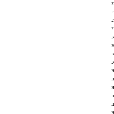
F
F
F
F
F
F
F
F
H
H
H
H
H
H