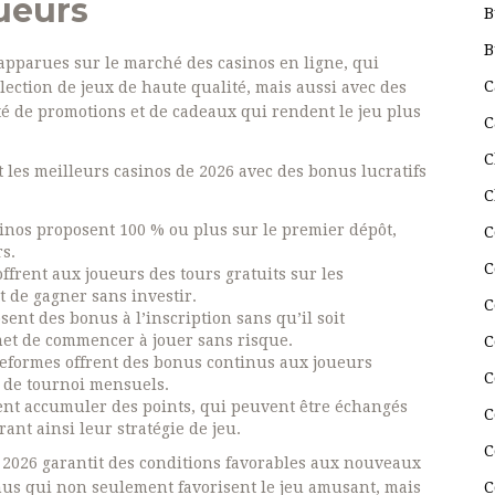
oueurs
B
B
apparues sur le marché des casinos en ligne, qui
C
lection de jeux de haute qualité, mais aussi avec des
é de promotions et de cadeaux qui rendent le jeu plus
C
C
 les meilleurs casinos de 2026 avec des bonus lucratifs
C
nos proposent 100 % ou plus sur le premier dépôt,
C
rs.
C
ffrent aux joueurs des tours gratuits sur les
 de gagner sans investir.
C
sent des bonus à l’inscription sans qu’il soit
met de commencer à jouer sans risque.
C
teformes offrent des bonus continus aux joueurs
C
x de tournoi mensuels.
ent accumuler des points, qui peuvent être échangés
C
ant ainsi leur stratégie de jeu.
C
 2026 garantit des conditions favorables aux nouveaux
nus qui non seulement favorisent le jeu amusant, mais
C