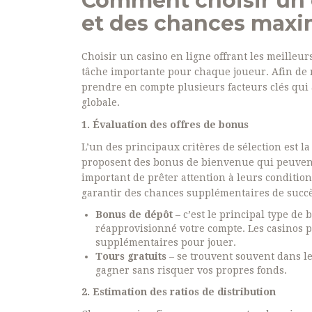
Comment choisir un 
et des chances maxi
Choisir un casino en ligne offrant les meille
tâche importante pour chaque joueur. Afin de 
prendre en compte plusieurs facteurs clés qui af
globale.
1. Évaluation des offres de bonus
L’un des principaux critères de sélection est la
proposent des bonus de bienvenue qui peuvent
important de prêter attention à leurs condit
garantir des chances supplémentaires de succè
Bonus de dépôt
– c’est le principal type de
réapprovisionné votre compte. Les casinos pr
supplémentaires pour jouer.
Tours gratuits
– se trouvent souvent dans le
gagner sans risquer vos propres fonds.
2. Estimation des ratios de distribution