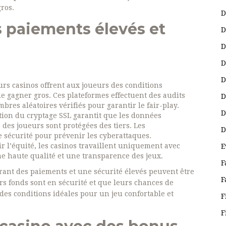
ros.
D
 paiements élevés et
D
D
D
D
urs casinos offrent aux joueurs des conditions
e gagner gros. Ces plateformes effectuent des audits
D
bres aléatoires vérifiés pour garantir le fair-play.
D
ation du cryptage SSL garantit que les données
 des joueurs sont protégées des tiers. Les
D
e sécurité pour prévenir les cyberattaques.
r l’équité, les casinos travaillent uniquement avec
E
ne haute qualité et une transparence des jeux.
F
frant des paiements et une sécurité élevés peuvent être
F
s fonds sont en sécurité et que leurs chances de
des conditions idéales pour un jeu confortable et
F
F