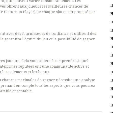
ent, qui peuvent varier considérablement. Les
H
evés offrent aux joueurs les meilleures chances de
RTP (Return to Player) de chaque slot et jeu proposé par
H
H
H
ent avec des fournisseurs de confiance et utilisent des
H
a garantira l’équité du jeu et la possibilité de gagner
H
H
res joueurs. Cela vous aidera à comprendre à quel
H
 plateformes réputées ont une communauté active et
 les paiements et les bonus.
H
es chances maximales de gagner nécessite une analyse
H
n prenant en compte tous les aspects que vous pourrez
H
rtable et rentable.
H
H