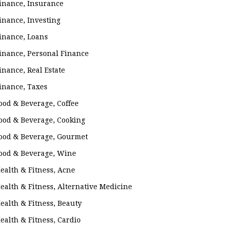
inance, Insurance
inance, Investing
inance, Loans
inance, Personal Finance
inance, Real Estate
inance, Taxes
ood & Beverage, Coffee
ood & Beverage, Cooking
ood & Beverage, Gourmet
ood & Beverage, Wine
ealth & Fitness, Acne
ealth & Fitness, Alternative Medicine
ealth & Fitness, Beauty
ealth & Fitness, Cardio