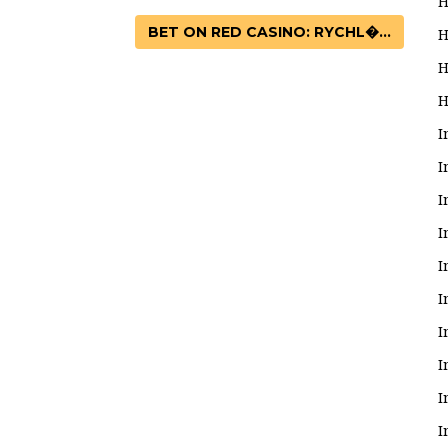
H
BET ON RED CASINO: RYCHL�...
H
H
H
I
I
I
I
I
I
I
I
I
I