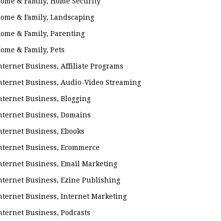
ome & Family, Home Security
ome & Family, Landscaping
ome & Family, Parenting
ome & Family, Pets
nternet Business, Affiliate Programs
nternet Business, Audio-Video Streaming
nternet Business, Blogging
nternet Business, Domains
nternet Business, Ebooks
nternet Business, Ecommerce
nternet Business, Email Marketing
nternet Business, Ezine Publishing
nternet Business, Internet Marketing
nternet Business, Podcasts