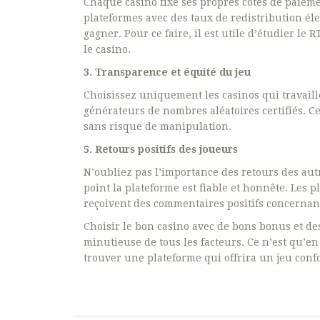
Chaque casino fixe ses propres cotes de paiem
plateformes avec des taux de redistribution él
gagner. Pour ce faire, il est utile d’étudier le 
le casino.
3. Transparence et équité du jeu
Choisissez uniquement les casinos qui travaill
générateurs de nombres aléatoires certifiés. Cel
sans risque de manipulation.
5. Retours positifs des joueurs
N’oubliez pas l’importance des retours des aut
point la plateforme est fiable et honnête. Les
reçoivent des commentaires positifs concernant
Choisir le bon casino avec de bons bonus et d
minutieuse de tous les facteurs. Ce n’est qu’e
trouver une plateforme qui offrira un jeu confo