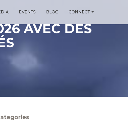
DIA
EVENTS
BLOG
CONNECT
026 AVEC DES
ÉS
ategories