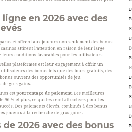
B
 ligne en 2026 avec des
B
levés
B
B
parus et offrent aux joueurs non seulement des bonus
B
 casinos attirent l’attention en raison de leur large
e leurs conditions favorables pour les utilisateurs.
B
velles plateformes est leur engagement à offrir un
B
ilisateurs des bonus tels que des tours gratuits, des
 bonus ouvrent des opportunités de jeu
B
 de gros gains.
B
inos est
pourcentage de paiement
. Les meilleures
B
e 96 % et plus, ce qui les rend attractives pour les
 succès. Des paiements élevés, combinés à des bonus
B
les joueurs à la recherche de gros gains.
B
s de 2026 avec des bonus
B