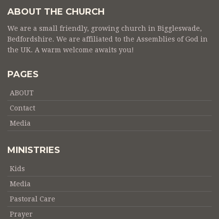
ABOUT THE CHURCH
We are a small friendly, growing church in Biggleswade,
Bedfordshire. We are affiliated to the Assemblies of God in
the UK. A warm welcome awaits you!
PAGES
ABOUT
Contact
Media
MINISTRIES
Kids
Media
Pastoral Care
Prayer