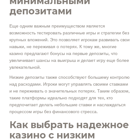
минимальными
депозитами
Еще одним важным преимуществом является
возможность тестировать различные игры и стратегии без
крупных вложений. Это позволяет игрокам развивать свои
навыки, не переживая о потерях. К тому же, многие
казино предлагают бонусы на первые депозиты, что
увеличивает шансы на выигрыш и делает игру еще более
увлекательной.
Низкие депозиты также способствуют большему контролю
над расходами. Игроки могут управлять своими ставками
и не переживать о значительных потерях. Таким образом,
такие платформы идеально подходят для тех, кто
предпочитает делать небольшие ставки и наслаждаться
процессом игры без финансового стресса.
Как выбрать надежное
казино с низким