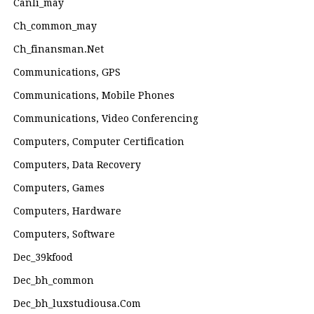
Canli_may
Ch_common_may
Ch_finansman.net
Communications, GPS
Communications, Mobile Phones
Communications, Video Conferencing
Computers, Computer Certification
Computers, Data Recovery
Computers, Games
Computers, Hardware
Computers, Software
Dec_39kfood
Dec_bh_common
Dec_bh_luxstudiousa.com