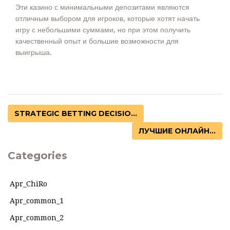
Эти казино с минимальными депозитами являются
отличным выбором для игроков, которые хотят начать
игру с небольшими суммами, но при этом получить
качественный опыт и большие возможности для
выигрыша.
STRATEGIC BETTING DECISIO...
ЛУЧШИЕ ОНЛАЙН...
Categories
Apr_ChiRo
Apr_common_1
Apr_common_2