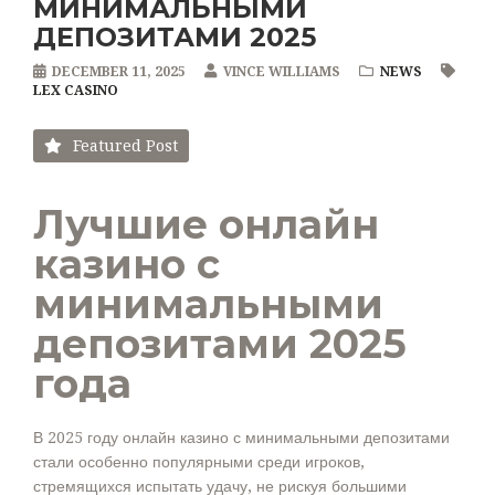
МИНИМАЛЬНЫМИ
ДЕПОЗИТАМИ 2025
DECEMBER 11, 2025
VINCE WILLIAMS
NEWS
LEX CASINO
Featured Post
Лучшие онлайн
казино с
минимальными
депозитами 2025
года
В 2025 году онлайн казино с минимальными депозитами
стали особенно популярными среди игроков,
стремящихся испытать удачу, не рискуя большими