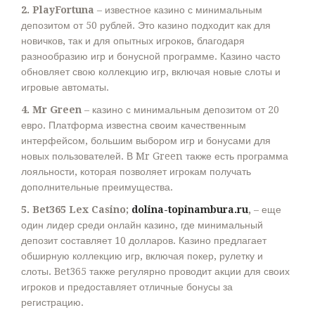
2. PlayFortuna
– известное казино с минимальным
депозитом от 50 рублей. Это казино подходит как для
новичков, так и для опытных игроков, благодаря
разнообразию игр и бонусной программе. Казино часто
обновляет свою коллекцию игр, включая новые слоты и
игровые автоматы.
4. Mr Green
– казино с минимальным депозитом от 20
евро. Платформа известна своим качественным
интерфейсом, большим выбором игр и бонусами для
новых пользователей. В Mr Green также есть программа
лояльности, которая позволяет игрокам получать
дополнительные преимущества.
5. Bet365 Lex Casino;
dolina-topinambura.ru
,
– еще
один лидер среди онлайн казино, где минимальный
депозит составляет 10 долларов. Казино предлагает
обширную коллекцию игр, включая покер, рулетку и
слоты. Bet365 также регулярно проводит акции для своих
игроков и предоставляет отличные бонусы за
регистрацию.