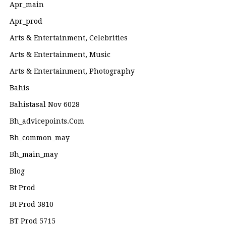
Apr_main
Apr_prod
Arts & Entertainment, Celebrities
Arts & Entertainment, Music
Arts & Entertainment, Photography
Bahis
Bahistasal Nov 6028
Bh_advicepoints.com
Bh_common_may
Bh_main_may
Blog
Bt Prod
Bt Prod 3810
BT Prod 5715