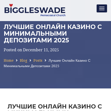
Togg
navig
ЛУЧШИЕ ОНЛАЙН КАЗИНО С
МИНИМАЛЬНЫМИ
ДЕПОЗИТАМИ 2025
Posted on December 11, 2025
Home
Blog
Posts
Лучшие Онлайн Казино С
Минимальными Депозитами 2025
ЛУЧШИЕ ОНЛАЙН КАЗИНО С