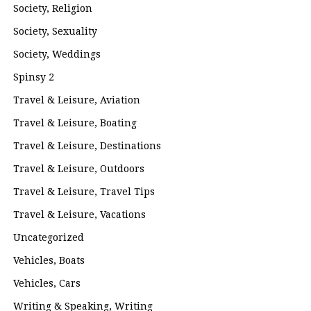
Society, Religion
Society, Sexuality
Society, Weddings
Spinsy 2
Travel & Leisure, Aviation
Travel & Leisure, Boating
Travel & Leisure, Destinations
Travel & Leisure, Outdoors
Travel & Leisure, Travel Tips
Travel & Leisure, Vacations
Uncategorized
Vehicles, Boats
Vehicles, Cars
Writing & Speaking, Writing