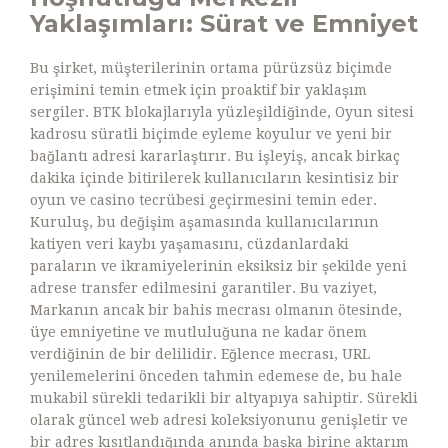
Yaklaşımları: Sürat ve Emniyet
Bu şirket, müşterilerinin ortama pürüzsüz biçimde
erişimini temin etmek için proaktif bir yaklaşım
sergiler. BTK blokajlarıyla yüzleşildiğinde, Oyun sitesi
kadrosu süratli biçimde eyleme koyulur ve yeni bir
bağlantı adresi kararlaştırır. Bu işleyiş, ancak birkaç
dakika içinde bitirilerek kullanıcıların kesintisiz bir
oyun ve casino tecrübesi geçirmesini temin eder.
Kuruluş, bu değişim aşamasında kullanıcılarının
katiyen veri kaybı yaşamasını, cüzdanlardaki
paraların ve ikramiyelerinin eksiksiz bir şekilde yeni
adrese transfer edilmesini garantiler. Bu vaziyet,
Markanın ancak bir bahis mecrası olmanın ötesinde,
üye emniyetine ve mutluluğuna ne kadar önem
verdiğinin de bir delilidir. Eğlence mecrası, URL
yenilemelerini önceden tahmin edemese de, bu hale
mukabil sürekli tedarikli bir altyapıya sahiptir. Sürekli
olarak güncel web adresi koleksiyonunu genişletir ve
bir adres kısıtlandığında anında başka birine aktarım