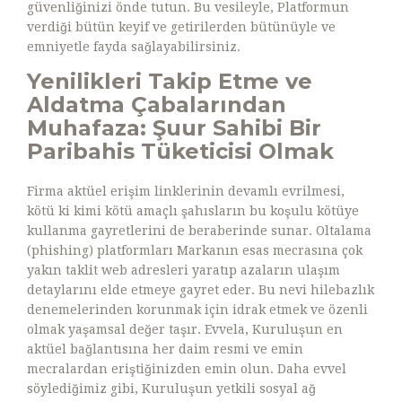
güvenliğinizi önde tutun. Bu vesileyle, Platformun
verdiği bütün keyif ve getirilerden bütünüyle ve
emniyetle fayda sağlayabilirsiniz.
Yenilikleri Takip Etme ve
Aldatma Çabalarından
Muhafaza: Şuur Sahibi Bir
Paribahis Tüketicisi Olmak
Firma aktüel erişim linklerinin devamlı evrilmesi,
kötü ki kimi kötü amaçlı şahısların bu koşulu kötüye
kullanma gayretlerini de beraberinde sunar. Oltalama
(phishing) platformları Markanın esas mecrasına çok
yakın taklit web adresleri yaratıp azaların ulaşım
detaylarını elde etmeye gayret eder. Bu nevi hilebazlık
denemelerinden korunmak için idrak etmek ve özenli
olmak yaşamsal değer taşır. Evvela, Kuruluşun en
aktüel bağlantısına her daim resmi ve emin
mecralardan eriştiğinizden emin olun. Daha evvel
söylediğimiz gibi, Kuruluşun yetkili sosyal ağ