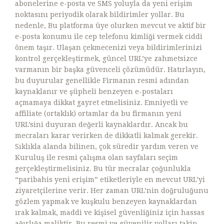
abonelerine e-posta ve SMS yoluyla da yeni erişim
noktasını periyodik olarak bildirimler yollar. Bu
nedenle, Bu platforma üye olurken mevcut ve aktif bir
e-posta konumu ile cep telefonu kimliği vermek ciddi
önem taşır. Ulaşan çekmecenizi veya bildirimlerinizi
kontrol gerçekleştirmek, güncel URL’ye zahmetsizce
varmanın bir başka güvenceli çözümüdür. Hatırlayın,
bu duyurular genellikle Firmanın resmi adından
kaynaklanır ve şüpheli benzeyen e-postaları
açmamaya dikkat gayret etmelisiniz. Emniyetli ve
affiliate (ortaklık) ortamlar da bu firmanın yeni
URL’sini duyuran değerli kaynaklardır. Ancak bu
mecraları karar verirken de dikkatli kalmak gerekir.
Sıklıkla alanda bilinen, çok süredir yardım veren ve
Kuruluş ile resmi çalışma olan sayfaları seçim
gerçekleştirmelisiniz. Bu tür mecralar çoğunlukla
“paribahis yeni erişim” etiketleriyle en mevcut URL’yi
ziyaretçilerine verir. Her zaman URL’nin doğruluğunu
gözlem yapmak ve kuşkulu benzeyen kaynaklardan
ırak kalmak, maddi ve kişisel güvenliğiniz için hassas
ağırlığa maliktir. Bu resmi ve güvenilir yolları takip