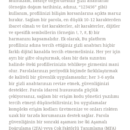
Muntazam, basitçe öngörülebilir gizli anahtarlar
(örneğin doğum tarihiniz, adınız, “123456” gibi)
kullanım, profilinizi bilişim korsanlarına açıkta maruz
bırakır. Sağlam bir parola, en düşük 10-12 karakterden
ibaret olmalı ve üst karakterler, alt karakterler, dijitler
ve spesifik sembollerin (örneğin !, ?, #, $) bir
harmanını kapsamalıdır. Ek olarak, Bu platform
profiliniz adına tercih ettiğiniz gizli anahtarı hiçbir
farklı dijital kanalda tercih etmemelisiniz. Her yer için
ayrı bir şifre oluşturmak, olası bir data sızıntısı
halinde öteki profillerinizin tehlikeye girmesini mani
olur. Parolalarınızı periyodik biçimde farklılaştırmak
de kaliteli bir güvenlik uygulamasıdır; her 3-6 ayda
bir gizli anahtarınızı revize etmek, güvenliğinizi
destekler. Parola idaresi hususunda güçlük
çekiyorsanız, sağlam bir erişim kodu yönetici yazılımı
tercih etmeyi düşünebilirsiniz; bu uygulamalar
kompleks erişim kodları üretmenize ve onları riskten
uzak bir tarzda korumanıza destek sağlar. Parola
güvenliğinin bir sonraki aşaması ise İki Aşamalı
Doğrulama (2FA) veya Çok Faktörlü Tanımlama (MFA)