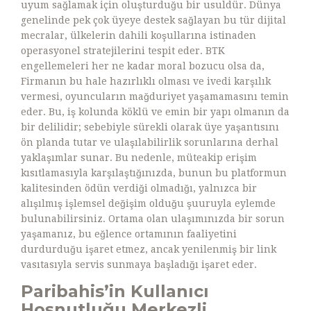
uyum sağlamak için oluşturduğu bir usuldür. Dünya
genelinde pek çok üyeye destek sağlayan bu tür dijital
mecralar, ülkelerin dahili koşullarına istinaden
operasyonel stratejilerini tespit eder. BTK
engellemeleri her ne kadar moral bozucu olsa da,
Firmanın bu hale hazırlıklı olması ve ivedi karşılık
vermesi, oyuncuların mağduriyet yaşamamasını temin
eder. Bu, iş kolunda köklü ve emin bir yapı olmanın da
bir delilidir; sebebiyle sürekli olarak üye yaşantısını
ön planda tutar ve ulaşılabilirlik sorunlarına derhal
yaklaşımlar sunar. Bu nedenle, müteakip erişim
kısıtlamasıyla karşılaştığınızda, bunun bu platformun
kalitesinden ödün verdiği olmadığı, yalnızca bir
alışılmış işlemsel değişim olduğu şuuruyla eylemde
bulunabilirsiniz. Ortama olan ulaşımınızda bir sorun
yaşamanız, bu eğlence ortamının faaliyetini
durdurduğu işaret etmez, ancak yenilenmiş bir link
vasıtasıyla servis sunmaya başladığı işaret eder.
Paribahis’in Kullanıcı
Hoşnutluğu Merkezli