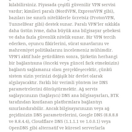
kılabilirsiniz. Piyasada çeşitli güvenilir VPN servisi
vardır; kimileri paralı (NordVPN, ExpressVPN gibi),
bazıları ise sınırlı niteliklerle ücretsiz (ProtonVPN,
TunnelBear gibi) destek sunar. Paralı VPN’ler sıklıkla
daha üstün ivme, daha büyük ana bilgisayar şebekesi
ve daha fazla güvenlik nitelik sunar. Bir VPN tercih
ederken, oyuncu fikirlerini, sürat sınavlarını ve
mahremiyet politikalarını incelemeniz mühimdir.
VPN’i aktif hale getirdikten sonra, Şirketin herhangi
bir bağlantısına (önceki veya güncel fark etmeksizin)
bağlantı sağlamanız olası gerçekleşecektir, çünkü
sistem sizin yerinizi değişik bir devlet olarak
algılayacaktır. Farklı bir verimli yöntem ise DNS
parametrelerini dönüştürmektir. Ağ servis
sağlayıcınızın (Sağlayıcı) DNS ana bilgisayarları, BTK
tarafından kısıtlanan platformlara bağlantıyı
sınırlandırabilir. Ancak bilgisayarınızın veya ağ
geçidinizin DNS parametrelerini, Google DNS (8.8.8.8
ve 8.8.4.4), Cloudflare DNS (1.1.1.1 ve 1.0.0.1) veya
OpenDNS gibi alternatif ve küresel serverlarla