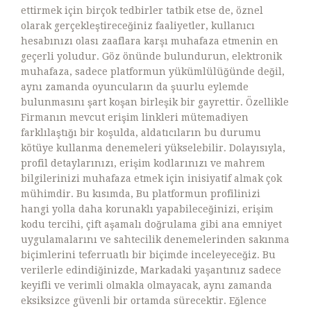
ettirmek için birçok tedbirler tatbik etse de, öznel
olarak gerçekleştireceğiniz faaliyetler, kullanıcı
hesabınızı olası zaaflara karşı muhafaza etmenin en
geçerli yoludur. Göz önünde bulundurun, elektronik
muhafaza, sadece platformun yükümlülüğünde değil,
aynı zamanda oyuncuların da şuurlu eylemde
bulunmasını şart koşan birleşik bir gayrettir. Özellikle
Firmanın mevcut erişim linkleri mütemadiyen
farklılaştığı bir koşulda, aldatıcıların bu durumu
kötüye kullanma denemeleri yükselebilir. Dolayısıyla,
profil detaylarınızı, erişim kodlarınızı ve mahrem
bilgilerinizi muhafaza etmek için inisiyatif almak çok
mühimdir. Bu kısımda, Bu platformun profilinizi
hangi yolla daha korunaklı yapabileceğinizi, erişim
kodu tercihi, çift aşamalı doğrulama gibi ana emniyet
uygulamalarını ve sahtecilik denemelerinden sakınma
biçimlerini teferruatlı bir biçimde inceleyeceğiz. Bu
verilerle edindiğinizde, Markadaki yaşantınız sadece
keyifli ve verimli olmakla olmayacak, aynı zamanda
eksiksizce güvenli bir ortamda sürecektir. Eğlence