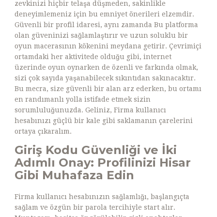
zevkinizi hiçbir telaşa düşmeden, sakinlikle
deneyimlemeniz için bu emniyet önerileri elzemdir.
Güvenli bir profil idaresi, aynı zamanda Bu platforma
olan güveninizi sağlamlaştırır ve uzun soluklu bir
oyun macerasının kökenini meydana getirir. Çevrimiçi
ortamdaki her aktivitede olduğu gibi, internet
üzerinde oyun oynarken de özenli ve farkında olmak,
sizi çok sayıda yaşanabilecek sıkıntıdan sakınacaktır.
Bu mecra, size güvenli bir alan arz ederken, bu ortamı
en randımanlı yolla istifade etmek sizin
sorumluluğunuzda. Geliniz, Firma kullanıcı
hesabınızı güçlü bir kale gibi saklamanın çarelerini
ortaya çıkaralım.
Giriş Kodu Güvenliği ve İki
Adımlı Onay: Profilinizi Hisar
Gibi Muhafaza Edin
Firma kullanıcı hesabınızın sağlamlığı, başlangıçta
sağlam ve özgün bir parola tercihiyle start alır.