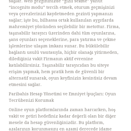
sağlar. Web gezgininizde “gizli sekme” yahut
“incognito modu” tercih etmek, oturum geçmişinizi
veya çerezlerinizi kaydetmeden gezinti yapmanızı
sağlar; işte bu, bilhassa ortak kullanılan aygıtlarda
mahremiyet yönünden seçilebilir bir metottur. Firma,
taşınabilir tarayıcı üzerinden dahi tüm oyunlarına,
şans oyunları seçeneklerine, para yatırma ve çekme
işlemlerine ulaşım imkanı sunar. Bu bükülebilir
bağlantı usulü vasıtasıyla, hiçbir olanağı yitirmeden,
dilediğiniz vakit Firmanın aktif evrenine
katılabilirsiniz. Taşınabilir tarayıcıdan bu siteye
erişim yapmak, hem pratik hem de güvenli bir
alternatif sunarak, oyun keyfinizin kesintisiz devam
etmesini sağlar.
Paribahis Hesap Yönetimi ve Emniyet İpuçları: Oyun
Tecrübenizi Korumak
Online oyun platformlarında zaman harcarken, hoş
vakit ve getiri hedefiniz kadar değerli olan bir diğer
mesele da hesap güvenliğinizdir. Bu platform,
azalarının korunmasını en azami derecede idame