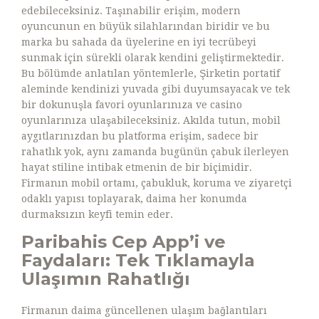
edebileceksiniz. Taşınabilir erişim, modern
oyuncunun en büyük silahlarından biridir ve bu
marka bu sahada da üyelerine en iyi tecrübeyi
sunmak için sürekli olarak kendini geliştirmektedir.
Bu bölümde anlatılan yöntemlerle, Şirketin portatif
aleminde kendinizi yuvada gibi duyumsayacak ve tek
bir dokunuşla favori oyunlarınıza ve casino
oyunlarınıza ulaşabileceksiniz. Akılda tutun, mobil
aygıtlarınızdan bu platforma erişim, sadece bir
rahatlık yok, aynı zamanda bugünün çabuk ilerleyen
hayat stiline intibak etmenin de bir biçimidir.
Firmanın mobil ortamı, çabukluk, koruma ve ziyaretçi
odaklı yapısı toplayarak, daima her konumda
durmaksızın keyfi temin eder.
Paribahis Cep App’i ve
Faydaları: Tek Tıklamayla
Ulaşımın Rahatlığı
Firmanın daima güncellenen ulaşım bağlantıları