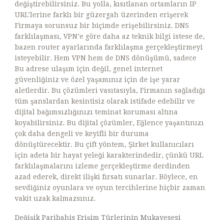
değiştirebilirsiniz. Bu yolla, kısıtlanan ortamların IP
URL’lerine farklı bir güzergah üzerinden erişerek
Firmaya sorunsuz bir biçimde erişebilirsiniz. DNS
farklılaşması, VPN’e göre daha az teknik bilgi istese de,
bazen router ayarlarında farklılaşma gerçekleştirmeyi
isteyebilir. Hem VPN hem de DNS dönüşümü, sadece
Bu adrese ulaşım için değil, genel internet
güvenliğiniz ve özel yaşamınız için de işe yarar
aletlerdir. Bu çözümleri vasıtasıyla, Firmanın sağladığı
tüm şanslardan kesintisiz olarak istifade edebilir ve
dijital bağımsızlığınızı teminat koruması altına
koyabilirsiniz. Bu dijital çözümler, Eğlence yaşantınızı
çok daha dengeli ve keyifli bir duruma
dönüştürecektir. Bu çift yöntem, Şirket kullanıcıları
için adeta bir hayat yeleği karakterindedir, çünkü URL
farklılaşmalarını izleme gerçekleştirme derdinden
azad ederek, direkt ilişki fırsatı sunarlar. Böylece, en
sevdiğiniz oyunlara ve oyun tercihlerine hiçbir zaman
vakit uzak kalmazsınız.
Değişik Paribahis Erişim Türlerinin Mukayesesi