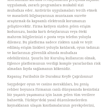
uygulamak, zararlı programlara mukabil sizi
muhafaza eder. Antivirüs uygulamaları tercih etmek
ve masaüstü bilgisayarınızı muntazam surette
araştırmak da kapsamlı elektronik korumanızı
geliştirecektir. Firma katiyen sizden gelen erişim
kodunuzu, banka kartı detaylarınızı veya öteki
mahrem bilgilerinizi e-posta veya telefon yoluyla
dilemez. Bu platforma sadece riskten uzak ve teyit
edilmiş erişim linkleri yoluyla katılarak, oyun tadınızı
ve karlarınızı güvenlik altında muhafaza
edebilirsiniz. Şuurlu bir Kuruluş kullanıcısı olmak,
Eğlence platformunun verdiği komple yararlardan risk
almadan fayda sağlamanın kökenidir.
Kapanış: Paribahis ile Duraksız Keyfe Çağrılısınız!
Saygıdeğer oyun ve casino meraklıları, bu geniş
rehber boyunca Firmanın canlı dünyasında kesintisiz
bir yaşantı yaşamanız için lazım gelen tüm verilere
bahsettik. Türkiye’deki yasal düzenlemelerden
kaynaklanan ulaşım kısıtlamalarının gerekçelerini,