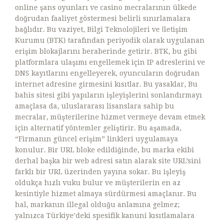
online şans oyunları ve casino mecralarının ülkede
doğrudan faaliyet göstermesi belirli sınırlamalara
bağlıdır. Bu vaziyet, Bilgi Teknolojileri ve İletişim
Kurumu (BTK) tarafından periyodik olarak uygulanan
erişim blokajlarını beraberinde getirir. BTK, bu gibi
platformlara ulaşımı engellemek için IP adreslerini ve
DNS kayıtlarını engelleyerek, oyuncuların doğrudan
internet adresine girmesini kısıtlar. Bu yasaklar, Bu
bahis sitesi gibi yapıların işleyişlerini sonlandırmayı
amaçlasa da, uluslararası lisanslara sahip bu
mecralar, müşterilerine hizmet vermeye devam etmek
için alternatif yöntemler geliştirir. Bu aşamada,
“Firmanın güncel erişim” linkleri uygulamaya
konulur. Bir URL bloke edildiğinde, bu marka ekibi
derhal başka bir web adresi satın alarak site URL’sini
farklı bir URL üzerinden yayına sokar. Bu işleyiş
oldukça hızlı vuku bulur ve müşterilerin en az
kesintiyle hizmet almaya sürdürmesi amaçlanır. Bu
hal, markanın illegal olduğu anlamına gelmez;
yalnızca Türkiye’deki spesifik kanuni kısıtlamalara