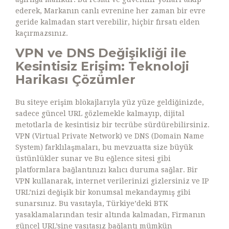
ederek, Markanın canlı evrenine her zaman bir evre
geride kalmadan start verebilir, hiçbir fırsatı elden
kaçırmazsınız.
VPN ve DNS Değişikliği ile
Kesintisiz Erişim: Teknoloji
Harikası Çözümler
Bu siteye erişim blokajlarıyla yüz yüze geldiğinizde,
sadece güncel URL gözlemekle kalmayıp, dijital
metotlarla de kesintisiz bir tecrübe sürdürebilirsiniz.
VPN (Virtual Private Network) ve DNS (Domain Name
System) farklılaşmaları, bu mevzuatta size büyük
üstünlükler sunar ve Bu eğlence sitesi gibi
platformlara bağlantınızı kalıcı duruma sağlar. Bir
VPN kullanarak, internet verilerinizi gizlersiniz ve IP
URL’nizi değişik bir konumsal mekandaymış gibi
sunarsınız. Bu vasıtayla, Türkiye’deki BTK
yasaklamalarından tesir altında kalmadan, Firmanın
güncel URL’sine vasıtasız bağlantı mümkün