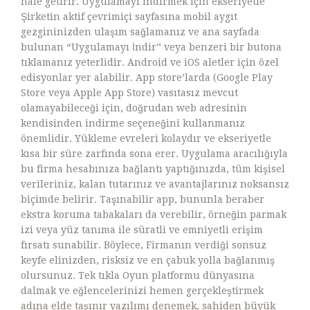
hale getirir. Uygulamayı indirmek için ekseriyetle
Şirketin aktif çevrimiçi sayfasına mobil aygıt
gezgininizden ulaşım sağlamanız ve ana sayfada
bulunan “Uygulamayı İndir” veya benzeri bir butona
tıklamanız yeterlidir. Android ve iOS aletler için özel
edisyonlar yer alabilir. App store’larda (Google Play
Store veya Apple App Store) vasıtasız mevcut
olamayabileceği için, doğrudan web adresinin
kendisinden indirme seçeneğini kullanmanız
önemlidir. Yükleme evreleri kolaydır ve ekseriyetle
kısa bir süre zarfında sona erer. Uygulama aracılığıyla
bu firma hesabınıza bağlantı yaptığınızda, tüm kişisel
verileriniz, kalan tutarınız ve avantajlarınız noksansız
biçimde belirir. Taşınabilir app, bununla beraber
ekstra koruma tabakaları da verebilir, örneğin parmak
izi veya yüz tanıma ile süratli ve emniyetli erişim
fırsatı sunabilir. Böylece, Firmanın verdiği sonsuz
keyfe elinizden, risksiz ve en çabuk yolla bağlanmış
olursunuz. Tek tıkla Oyun platformu dünyasına
dalmak ve eğlencelerinizi hemen gerçekleştirmek
adına elde taşınır yazılımı denemek, sahiden büyük