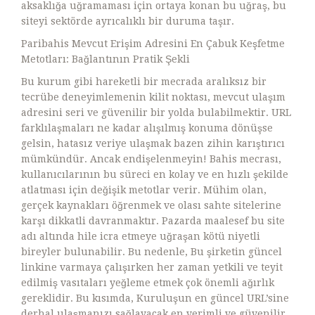
aksaklığa uğramaması için ortaya konan bu uğraş, bu
siteyi sektörde ayrıcalıklı bir duruma taşır.
Paribahis Mevcut Erişim Adresini En Çabuk Keşfetme
Metotları: Bağlantının Pratik Şekli
Bu kurum gibi hareketli bir mecrada aralıksız bir
tecrübe deneyimlemenin kilit noktası, mevcut ulaşım
adresini seri ve güvenilir bir yolda bulabilmektir. URL
farklılaşmaları ne kadar alışılmış konuma dönüşse
gelsin, hatasız veriye ulaşmak bazen zihin karıştırıcı
mümkündür. Ancak endişelenmeyin! Bahis mecrası,
kullanıcılarının bu süreci en kolay ve en hızlı şekilde
atlatması için değişik metotlar verir. Mühim olan,
gerçek kaynakları öğrenmek ve olası sahte sitelerine
karşı dikkatli davranmaktır. Pazarda maalesef bu site
adı altında hile icra etmeye uğraşan kötü niyetli
bireyler bulunabilir. Bu nedenle, Bu şirketin güncel
linkine varmaya çalışırken her zaman yetkili ve teyit
edilmiş vasıtaları yeğleme etmek çok önemli ağırlık
gereklidir. Bu kısımda, Kuruluşun en güncel URL’sine
derhal ulaşmanızı sağlayacak en verimli ve güvenilir