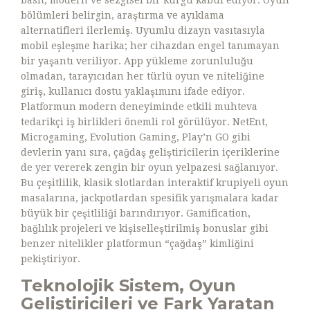
basit, modern ve sezgisel bir kurgu kabul ediyor. Oyun
bölümleri belirgin, araştırma ve ayıklama
alternatifleri ilerlemiş. Uyumlu dizayn vasıtasıyla
mobil eşleşme harika; her cihazdan engel tanımayan
bir yaşantı veriliyor. App yükleme zorunluluğu
olmadan, tarayıcıdan her türlü oyun ve niteliğine
giriş, kullanıcı dostu yaklaşımını ifade ediyor.
Platformun modern deneyiminde etkili muhteva
tedarikçi iş birlikleri önemli rol görülüyor. NetEnt,
Microgaming, Evolution Gaming, Play’n GO gibi
devlerin yanı sıra, çağdaş geliştiricilerin içeriklerine
de yer vererek zengin bir oyun yelpazesi sağlanıyor.
Bu çeşitlilik, klasik slotlardan interaktif krupiyeli oyun
masalarına, jackpotlardan spesifik yarışmalara kadar
büyük bir çeşitliliği barındırıyor. Gamification,
bağlılık projeleri ve kişiselleştirilmiş bonuslar gibi
benzer nitelikler platformun “çağdaş” kimliğini
pekiştiriyor.
Teknolojik Sistem, Oyun
Geliştiricileri ve Fark Yaratan