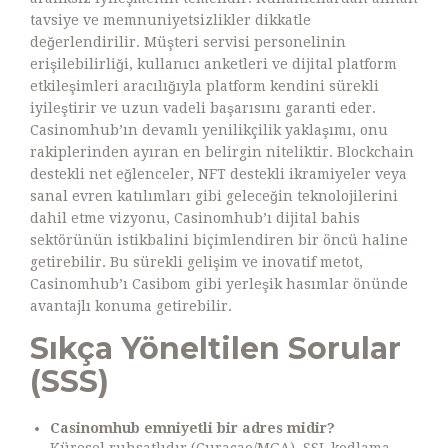
tavsiye ve memnuniyetsizlikler dikkatle
değerlendirilir. Müşteri servisi personelinin
erişilebilirliği, kullanıcı anketleri ve dijital platform
etkileşimleri aracılığıyla platform kendini sürekli
iyileştirir ve uzun vadeli başarısını garanti eder.
Casinomhub’ın devamlı yenilikçilik yaklaşımı, onu
rakiplerinden ayıran en belirgin niteliktir. Blockchain
destekli net eğlenceler, NFT destekli ikramiyeler veya
sanal evren katılımları gibi geleceğin teknolojilerini
dahil etme vizyonu, Casinomhub’ı dijital bahis
sektörünün istikbalini biçimlendiren bir öncü haline
getirebilir. Bu sürekli gelişim ve inovatif metot,
Casinomhub’ı Casibom gibi yerleşik hasımlar önünde
avantajlı konuma getirebilir.
Sıkça Yöneltilen Sorular
(SSS)
Casinomhub emniyetli bir adres midir?