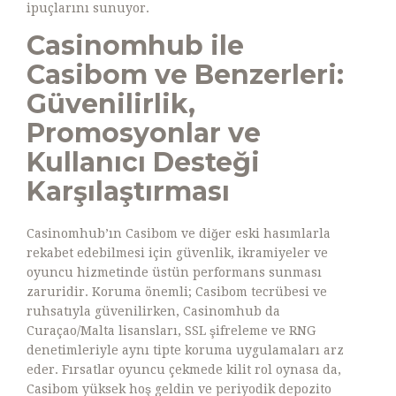
ipuçlarını sunuyor.
Casinomhub ile
Casibom ve Benzerleri:
Güvenilirlik,
Promosyonlar ve
Kullanıcı Desteği
Karşılaştırması
Casinomhub’ın Casibom ve diğer eski hasımlarla
rekabet edebilmesi için güvenlik, ikramiyeler ve
oyuncu hizmetinde üstün performans sunması
zaruridir. Koruma önemli; Casibom tecrübesi ve
ruhsatıyla güvenilirken, Casinomhub da
Curaçao/Malta lisansları, SSL şifreleme ve RNG
denetimleriyle aynı tipte koruma uygulamaları arz
eder. Fırsatlar oyuncu çekmede kilit rol oynasa da,
Casibom yüksek hoş geldin ve periyodik depozito