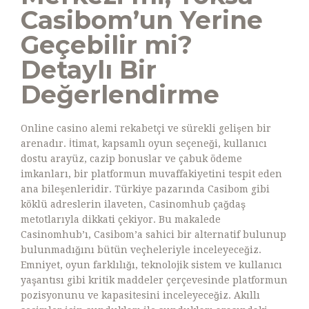
Casibom’un Yerine
Geçebilir mi?
Detaylı Bir
Değerlendirme
Online casino alemi rekabetçi ve sürekli gelişen bir
arenadır. İtimat, kapsamlı oyun seçeneği, kullanıcı
dostu arayüz, cazip bonuslar ve çabuk ödeme
imkanları, bir platformun muvaffakiyetini tespit eden
ana bileşenleridir. Türkiye pazarında Casibom gibi
köklü adreslerin ilaveten, Casinomhub çağdaş
metotlarıyla dikkati çekiyor. Bu makalede
Casinomhub’ı, Casibom’a sahici bir alternatif bulunup
bulunmadığını bütün veçheleriyle inceleyeceğiz.
Emniyet, oyun farklılığı, teknolojik sistem ve kullanıcı
yaşantısı gibi kritik maddeler çerçevesinde platformun
pozisyonunu ve kapasitesini inceleyeceğiz. Akıllı