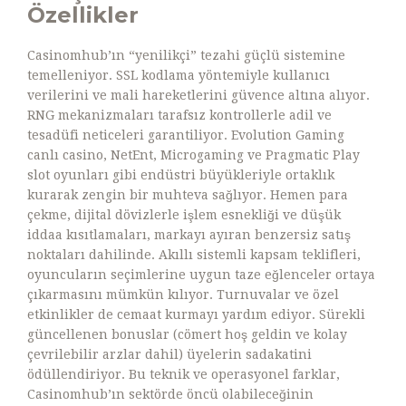
Özellikler
Casinomhub’ın “yenilikçi” tezahi güçlü sistemine
temelleniyor. SSL kodlama yöntemiyle kullanıcı
verilerini ve mali hareketlerini güvence altına alıyor.
RNG mekanizmaları tarafsız kontrollerle adil ve
tesadüfi neticeleri garantiliyor. Evolution Gaming
canlı casino, NetEnt, Microgaming ve Pragmatic Play
slot oyunları gibi endüstri büyükleriyle ortaklık
kurarak zengin bir muhteva sağlıyor. Hemen para
çekme, dijital dövizlerle işlem esnekliği ve düşük
iddaa kısıtlamaları, markayı ayıran benzersiz satış
noktaları dahilinde. Akıllı sistemli kapsam teklifleri,
oyuncuların seçimlerine uygun taze eğlenceler ortaya
çıkarmasını mümkün kılıyor. Turnuvalar ve özel
etkinlikler de cemaat kurmayı yardım ediyor. Sürekli
güncellenen bonuslar (cömert hoş geldin ve kolay
çevrilebilir arzlar dahil) üyelerin sadakatini
ödüllendiriyor. Bu teknik ve operasyonel farklar,
Casinomhub’ın sektörde öncü olabileceğinin