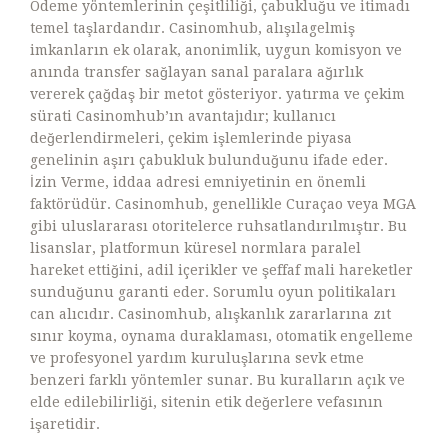
Ödeme yöntemlerinin çeşitliliği, çabukluğu ve itimadı
temel taşlardandır. Casinomhub, alışılagelmiş
imkanların ek olarak, anonimlik, uygun komisyon ve
anında transfer sağlayan sanal paralara ağırlık
vererek çağdaş bir metot gösteriyor. yatırma ve çekim
sürati Casinomhub’ın avantajıdır; kullanıcı
değerlendirmeleri, çekim işlemlerinde piyasa
genelinin aşırı çabukluk bulunduğunu ifade eder.
İzin Verme, iddaa adresi emniyetinin en önemli
faktörüdür. Casinomhub, genellikle Curaçao veya MGA
gibi uluslararası otoritelerce ruhsatlandırılmıştır. Bu
lisanslar, platformun küresel normlara paralel
hareket ettiğini, adil içerikler ve şeffaf mali hareketler
sunduğunu garanti eder. Sorumlu oyun politikaları
can alıcıdır. Casinomhub, alışkanlık zararlarına zıt
sınır koyma, oynama duraklaması, otomatik engelleme
ve profesyonel yardım kuruluşlarına sevk etme
benzeri farklı yöntemler sunar. Bu kuralların açık ve
elde edilebilirliği, sitenin etik değerlere vefasının
işaretidir.