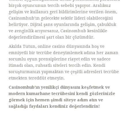
birçok oyuncunun tercih sebebi yapıyor. Aralıksız
gelişim ve kullanıcı geri bildirimlerine verilen önem,
Casinomhub’ın gelecekte sektör lideri olabileceğini
belirtiyor. Dijital şans oyunlarında gelişim, çabukluk
ve zenginlik arıyorsanız, Casinomhub kesinlikle
değerlendirilmesi şart olan bir çözümdür.
Akılda Tutun, online casino dünyasında hoş ve
emniyetli bir tecrübe deneyimlemek adına her zaman
sorumlu oyun prensiplerine riayet edin ve sadece
itimadı olan, ruhsatlı siteleri tercih edin. Kendi
soruşturmanızı yapmaktan ve çeşitli adresleri tecrübe
etmekten tereddüt etmeyin.
Casinomhub’ın yenilikçi dünyasını keşfetmek ve
modern kumarhane tecrübesini kendi gözlerinizle
görmek için hemen şimdi siteye adım atın ve
sağladığı faydaları kendiniz değerlendirin!