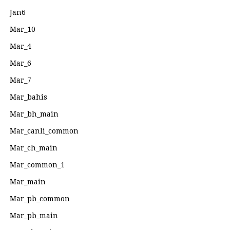
Jan6
Mar_10
Mar_4
Mar_6
Mar_7
Mar_bahis
Mar_bh_main
Mar_canli_common
Mar_ch_main
Mar_common_1
Mar_main
Mar_pb_common
Mar_pb_main