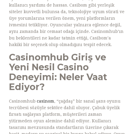
kullanıcı yardımı de hassas. Casibom gibi yerleşik
siteler kuvvetli bulunsa da, teknolojiye uyum sürati ve
üye yorumlarına verilen önem, yeni platformların
ivmesini tetikliyor. Oyuncular yalnızca eğlence değil,
aynı zamanda bir cemaat odağı içinde. Casinomhub’ın
bu beklentileri ne kadar tatmin ettiği, Casibom’a
hakiki bir seçenek olup olmadığını tespit edecek.
Casinomhub Giriş ve
Yeni Nesil Casino
Deneyimi: Neler Vaat
Ediyor?
Casinomhub
casinom
, “çağdaş” bir sanal şans oyunu
tecrübesi sözüyle sektöre dahil oluyor. Çabuk üyelik
fırsatı sağlayan platform, müşterileri zaman
yitirmeden oyun alemine dahil ediyor. Kullanıcı
tasarımı mevzusunda standartların üzerine çıkarak