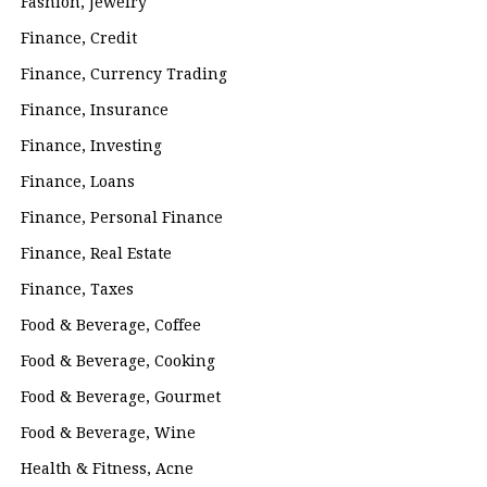
Fashion, Jewelry
Finance, Credit
Finance, Currency Trading
Finance, Insurance
Finance, Investing
Finance, Loans
Finance, Personal Finance
Finance, Real Estate
Finance, Taxes
Food & Beverage, Coffee
Food & Beverage, Cooking
Food & Beverage, Gourmet
Food & Beverage, Wine
Health & Fitness, Acne