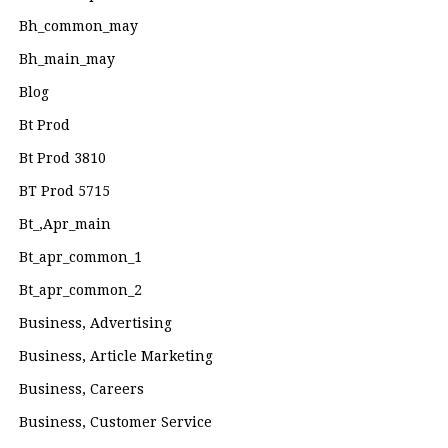
Bh_common_may
Bh_main_may
Blog
Bt Prod
Bt Prod 3810
BT Prod 5715
Bt_,apr_main
Bt_apr_common_1
Bt_apr_common_2
Business, Advertising
Business, Article Marketing
Business, Careers
Business, Customer Service