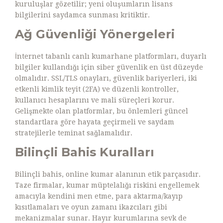
kuruluşlar gözetilir; yeni oluşumların lisans
bilgilerini saydamca sunması kritiktir.
Ağ Güvenliği Yönergeleri
İnternet tabanlı canlı kumarhane platformları, duyarlı
bilgiler kullandığı için siber güvenlik en üst düzeyde
olmalıdır. SSL/TLS onayları, güvenlik bariyerleri, iki
etkenli kimlik teyit (2FA) ve düzenli kontroller,
kullanıcı hesaplarını ve mali süreçleri korur.
Gelişmekte olan platformlar, bu önlemleri güncel
standartlara göre hayata geçirmeli ve saydam
stratejilerle teminat sağlamalıdır.
Bilinçli Bahis Kuralları
Bilinçli bahis, online kumar alanının etik parçasıdır.
Taze firmalar, kumar müptelalığı riskini engellemek
amacıyla kendini men etme, para aktarma/kayıp
kısıtlamaları ve oyun zamanı ikazcıları gibi
mekanizmalar sunar. Hayır kurumlarına sevk de