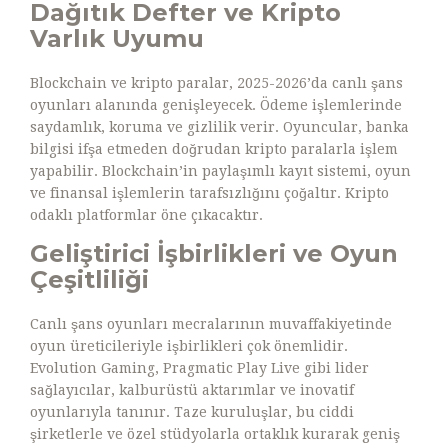
Dağıtık Defter ve Kripto
Varlık Uyumu
Blockchain ve kripto paralar, 2025-2026’da canlı şans
oyunları alanında genişleyecek. Ödeme işlemlerinde
saydamlık, koruma ve gizlilik verir. Oyuncular, banka
bilgisi ifşa etmeden doğrudan kripto paralarla işlem
yapabilir. Blockchain’in paylaşımlı kayıt sistemi, oyun
ve finansal işlemlerin tarafsızlığını çoğaltır. Kripto
odaklı platformlar öne çıkacaktır.
Geliştirici İşbirlikleri ve Oyun
Çeşitliliği
Canlı şans oyunları mecralarının muvaffakiyetinde
oyun üreticileriyle işbirlikleri çok önemlidir.
Evolution Gaming, Pragmatic Play Live gibi lider
sağlayıcılar, kalburüstü aktarımlar ve inovatif
oyunlarıyla tanınır. Taze kuruluşlar, bu ciddi
şirketlerle ve özel stüdyolarla ortaklık kurarak geniş