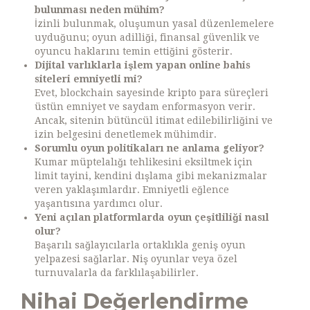
bulunması neden mühim?
İzinli bulunmak, oluşumun yasal düzenlemelere
uyduğunu; oyun adilliği, finansal güvenlik ve
oyuncu haklarını temin ettiğini gösterir.
Dijital varlıklarla işlem yapan online bahis
siteleri emniyetli mi?
Evet, blockchain sayesinde kripto para süreçleri
üstün emniyet ve saydam enformasyon verir.
Ancak, sitenin bütüncül itimat edilebilirliğini ve
izin belgesini denetlemek mühimdir.
Sorumlu oyun politikaları ne anlama geliyor?
Kumar müptelalığı tehlikesini eksiltmek için
limit tayini, kendini dışlama gibi mekanizmalar
veren yaklaşımlardır. Emniyetli eğlence
yaşantısına yardımcı olur.
Yeni açılan platformlarda oyun çeşitliliği nasıl
olur?
Başarılı sağlayıcılarla ortaklıkla geniş oyun
yelpazesi sağlarlar. Niş oyunlar veya özel
turnuvalarla da farklılaşabilirler.
Nihai Değerlendirme