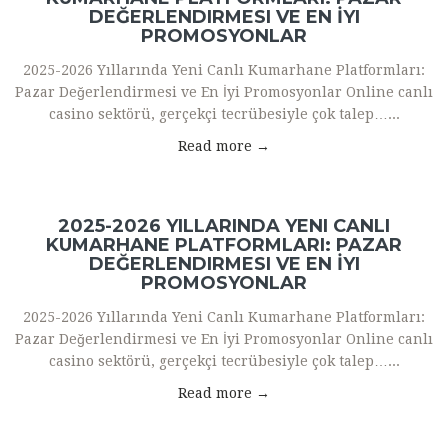
DEĞERLENDIRMESI VE EN İYI
PROMOSYONLAR
2025-2026 Yıllarında Yeni Canlı Kumarhane Platformları:
Pazar Değerlendirmesi ve En İyi Promosyonlar Online canlı
casino sektörü, gerçekçi tecrübesiyle çok talep…...
Read more →
2025-2026 YILLARINDA YENI CANLI
KUMARHANE PLATFORMLARI: PAZAR
DEĞERLENDIRMESI VE EN İYI
PROMOSYONLAR
2025-2026 Yıllarında Yeni Canlı Kumarhane Platformları:
Pazar Değerlendirmesi ve En İyi Promosyonlar Online canlı
casino sektörü, gerçekçi tecrübesiyle çok talep…...
Read more →