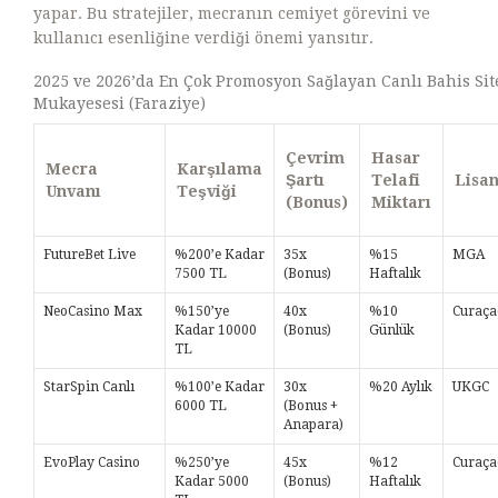
yapar. Bu stratejiler, mecranın cemiyet görevini ve
kullanıcı esenliğine verdiği önemi yansıtır.
2025 ve 2026’da En Çok Promosyon Sağlayan Canlı Bahis Sit
Mukayesesi (Faraziye)
Çevrim
Hasar
Mecra
Karşılama
Şartı
Telafi
Lisa
Unvanı
Teşviği
(Bonus)
Miktarı
FutureBet Live
%200’e Kadar
35x
%15
MGA
7500 TL
(Bonus)
Haftalık
NeoCasino Max
%150’ye
40x
%10
Curaça
Kadar 10000
(Bonus)
Günlük
TL
StarSpin Canlı
%100’e Kadar
30x
%20 Aylık
UKGC
6000 TL
(Bonus +
Anapara)
EvoPlay Casino
%250’ye
45x
%12
Curaça
Kadar 5000
(Bonus)
Haftalık