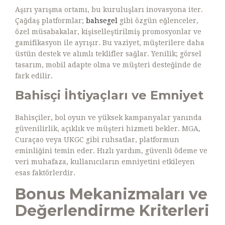
Aşırı yarışma ortamı, bu kuruluşları inovasyona iter.
Çağdaş platformlar;
bahsegel
gibi özgün eğlenceler,
özel müsabakalar, kişiselleştirilmiş promosyonlar ve
gamifikasyon ile ayrışır. Bu vaziyet, müşterilere daha
üstün destek ve alımlı teklifler sağlar. Yenilik; görsel
tasarım, mobil adapte olma ve müşteri desteğinde de
fark edilir.
Bahisçi İhtiyaçları ve Emniyet
Bahisçiler, bol oyun ve yüksek kampanyalar yanında
güvenilirlik, açıklık ve müşteri hizmeti bekler. MGA,
Curaçao veya UKGC gibi ruhsatlar, platformun
eminliğini temin eder. Hızlı yardım, güvenli ödeme ve
veri muhafaza, kullanıcıların emniyetini etkileyen
esas faktörlerdir.
Bonus Mekanizmaları ve
Değerlendirme Kriterleri