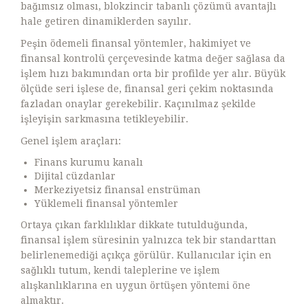
bağımsız olması, blokzincir tabanlı çözümü avantajlı
hale getiren dinamiklerden sayılır.
Peşin ödemeli finansal yöntemler, hakimiyet ve
finansal kontrolü çerçevesinde katma değer sağlasa da
işlem hızı bakımından orta bir profilde yer alır. Büyük
ölçüde seri işlese de, finansal geri çekim noktasında
fazladan onaylar gerekebilir. Kaçınılmaz şekilde
işleyişin sarkmasına tetikleyebilir.
Genel işlem araçları:
Finans kurumu kanalı
Dijital cüzdanlar
Merkeziyetsiz finansal enstrüman
Yüklemeli finansal yöntemler
Ortaya çıkan farklılıklar dikkate tutulduğunda,
finansal işlem süresinin yalnızca tek bir standarttan
belirlenemediği açıkça görülür. Kullanıcılar için en
sağlıklı tutum, kendi taleplerine ve işlem
alışkanlıklarına en uygun örtüşen yöntemi öne
almaktır.