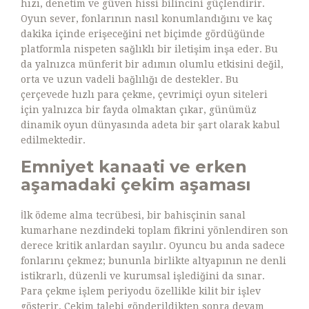
hızı, denetim ve güven hissi bilincini güçlendirir.
Oyun sever, fonlarının nasıl konumlandığını ve kaç
dakika içinde erişeceğini net biçimde gördüğünde
platformla nispeten sağlıklı bir iletişim inşa eder. Bu
da yalnızca münferit bir adımın olumlu etkisini değil,
orta ve uzun vadeli bağlılığı de destekler. Bu
çerçevede hızlı para çekme, çevrimiçi oyun siteleri
için yalnızca bir fayda olmaktan çıkar, günümüz
dinamik oyun dünyasında adeta bir şart olarak kabul
edilmektedir.
Emniyet kanaati ve erken
aşamadaki çekim aşaması
İlk ödeme alma tecrübesi, bir bahisçinin sanal
kumarhane nezdindeki toplam fikrini yönlendiren son
derece kritik anlardan sayılır. Oyuncu bu anda sadece
fonlarını çekmez; bununla birlikte altyapının ne denli
istikrarlı, düzenli ve kurumsal işlediğini da sınar.
Para çekme işlem periyodu özellikle kilit bir işlev
gösterir. Çekim talebi gönderildikten sonra devam