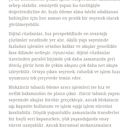
sebep olabilir. emniyetli yapısı bu özelliğiyle
değerlendirilse de, hızlı ödeme alma talebi odaklanan
bahisçiler için her zaman en pratik bir seçenek olarak
görülmeyebilir.
Dijital cüzdanlar, hız perspektifinde en avantajlı
çözümler nezdinde yer alır. Akıllı yapı sayesinde
fazladan işlemler ortadan kalkar ve akışlar genellikle
kısa dilimde netleşir. Oyuncular, dijital cüzdanlar
üzerinden paralel biçimde çok daha zamanında geri
dönüş görür hem de çekim akışını çok daha net akışta
izleyebilir. Ortaya çıkan seçenek, rahatlık ve işlem hızı
uyumunu tek çerçevede temin eder.
Blokzincir tabanlı ödeme aracı işlemleri ise hız ve
netlik bakımından ön plana çıkar. Zincir tabanlı yapısı
sayesinde akışlar birebir gerçekleşir, ancak blokzincir
ağı kapasite kullanımı ve işlem eşiği işlem süresini
kısaltabilir. Düşük yoğunluklu zamanlarda transferler
bir hayli seri kapanırken, yük yaşandığında onay
süresi uzayabilir. Ancak kurumsal mekanizmalara