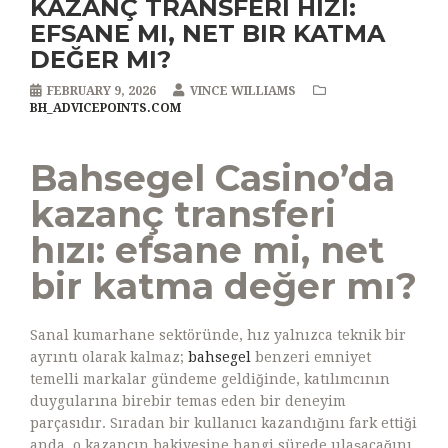
KAZANÇ TRANSFERI HIZI:
EFSANE MI, NET BIR KATMA
DEĞER MI?
FEBRUARY 9, 2026
VINCE WILLIAMS
BH_ADVICEPOINTS.COM
Bahsegel Casino’da
kazanç transferi
hızı: efsane mi, net
bir katma değer mı?
Sanal kumarhane sektöründe, hız yalnızca teknik bir
ayrıntı olarak kalmaz;
bahsegel
benzeri emniyet
temelli markalar gündeme geldiğinde, katılımcının
duygularına birebir temas eden bir deneyim
parçasıdır. Sıradan bir kullanıcı kazandığını fark ettiği
anda, o kazancın bakiyesine hangi sürede ulaşacağını