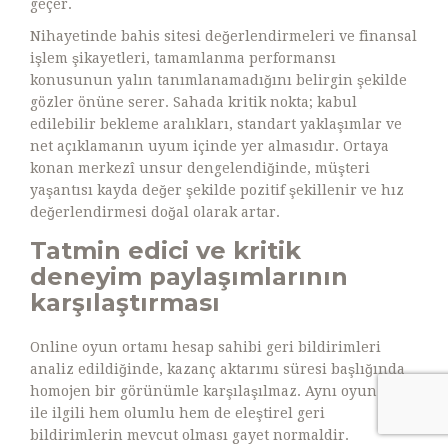
geçer.
Nihayetinde bahis sitesi değerlendirmeleri ve finansal
işlem şikayetleri, tamamlanma performansı
konusunun yalın tanımlanamadığını belirgin şekilde
gözler önüne serer. Sahada kritik nokta; kabul
edilebilir bekleme aralıkları, standart yaklaşımlar ve
net açıklamanın uyum içinde yer almasıdır. Ortaya
konan merkezî unsur dengelendiğinde, müşteri
yaşantısı kayda değer şekilde pozitif şekillenir ve hız
değerlendirmesi doğal olarak artar.
Tatmin edici ve kritik
deneyim paylaşımlarının
karşılaştırması
Online oyun ortamı hesap sahibi geri bildirimleri
analiz edildiğinde, kazanç aktarımı süresi başlığında
homojen bir görünümle karşılaşılmaz. Aynı oyun sitesi
ile ilgili hem olumlu hem de eleştirel geri
bildirimlerin mevcut olması gayet normaldir.