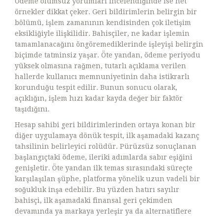
Ödeme olumsuz yorumları incelendiğinde ise net
örnekler dikkat çeker. Geri bildirimlerin belirgin bir
bölümü, işlem zamanının kendisinden çok iletişim
eksikliğiyle ilişkilidir. Bahisçiler, ne kadar işlemin
tamamlanacağını öngöremediklerinde işleyişi belirgin
biçimde tatminsiz yaşar. Öte yandan, ödeme periyodu
yüksek olmasına rağmen, tutarlı açıklama verilen
hallerde kullanıcı memnuniyetinin daha istikrarlı
korunduğu tespit edilir. Bunun sonucu olarak,
açıklığın, işlem hızı kadar kayda değer bir faktör
taşıdığını.
Hesap sahibi geri bildirimlerinden ortaya konan bir
diğer uygulamaya dönük tespit, ilk aşamadaki kazanç
tahsilinin belirleyici rolüdür. Pürüzsüz sonuçlanan
başlangıçtaki ödeme, ileriki adımlarda sabır eşiğini
genişletir. Öte yandan ilk temas sırasındaki süreçte
karşılaşılan şüphe, platforma yönelik uzun vadeli bir
soğukluk inşa edebilir. Bu yüzden hatırı sayılır
bahisçi, ilk aşamadaki finansal geri çekimden
devamında ya markaya yerleşir ya da alternatiflere