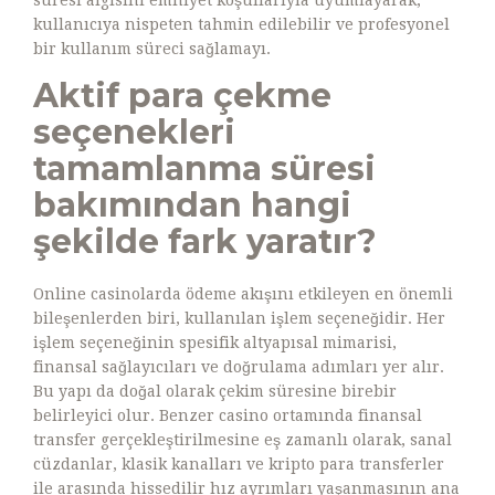
süresi algısını emniyet koşullarıyla uyumlayarak,
kullanıcıya nispeten tahmin edilebilir ve profesyonel
bir kullanım süreci sağlamayı.
Aktif para çekme
seçenekleri
tamamlanma süresi
bakımından hangi
şekilde fark yaratır?
Online casinolarda ödeme akışını etkileyen en önemli
bileşenlerden biri, kullanılan işlem seçeneğidir. Her
işlem seçeneğinin spesifik altyapısal mimarisi,
finansal sağlayıcıları ve doğrulama adımları yer alır.
Bu yapı da doğal olarak çekim süresine birebir
belirleyici olur. Benzer casino ortamında finansal
transfer gerçekleştirilmesine eş zamanlı olarak, sanal
cüzdanlar, klasik kanalları ve kripto para transferler
ile arasında hissedilir hız ayrımları yaşanmasının ana