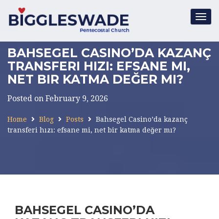
Togg
navig
BAHSEGEL CASINO’DA KAZANÇ
TRANSFERI HIZI: EFSANE MI,
NET BIR KATMA DEĞER MI?
Posted on February 9, 2026
Home
Blog
Posts
Bahsegel Casino’da kazanç
transferi hızı: efsane mi, net bir katma değer mı?
BAHSEGEL CASINO’DA