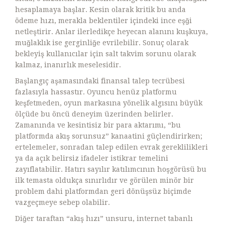
hesaplamaya başlar. Kesin olarak kritik bu anda
ödeme hızı, merakla beklentiler içindeki ince eşği
netleştirir. Anlar ilerledikçe heyecan alanını kuşkuya,
muğlaklık ise gerginliğe evrilebilir. Sonuç olarak
bekleyiş kullanıcılar için salt takvim sorunu olarak
kalmaz, inanırlık meselesidir.
Başlangıç aşamasındaki finansal talep tecrübesi
fazlasıyla hassastır. Oyuncu henüz platformu
keşfetmeden, oyun markasına yönelik algısını büyük
ölçüde bu öncü deneyim üzerinden belirler.
Zamanında ve kesintisiz bir para aktarımı, “bu
platformda akış sorunsuz” kanaatini güçlendirirken;
ertelemeler, sonradan talep edilen evrak gereklilikleri
ya da açık belirsiz ifadeler istikrar temelini
zayıflatabilir. Hatırı sayılır katılımcının hoşgörüsü bu
ilk temasta oldukça sınırlıdır ve görülen minör bir
problem dahi platformdan geri dönüşsüz biçimde
vazgeçmeye sebep olabilir.
Diğer taraftan “akış hızı” unsuru, internet tabanlı