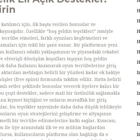
H
irin
H
H
atılımcı için, ilk başta verilen bonuslar ve
aynağıdır. Özellikle “hoş geldin teşvikleri” ismiyle
H
u tecrübe etmeleri, farklı oyunları keşfetmeleri ve
H
amaları için tekil bir şans sunar. Bir platformun yeni
un kullanıcı odaklı yaklaşımının ve piyasadaki rekabet
H
ve elverişli dönüşüm koşulları taşıyan hoş geldin
H
ok daha fazlasını kazanarak oyun tecrübelerine giriş
 aktarılan meblağın belirli bir yüzdesi kadar ek bakiye
I
şler (free spins) formunda takdim edilir. Hatta belirli
I
mlı setler şeklinde bonuslar vererek üyelere kalıcı bir
bu çeşit destekler, sadece mali bir üstünlük sağlamakla
I
a kıymet biçtiğini ve onların muvaffak bir giriş
I
ular, bu teşvikler sayesinde daha daha düşük tehlikeyle
nların oyun stratejilerini geliştirme ve altyapının
I
tli bir tecrübe edinmelerine katkı sağlar. Kısacası,
I
tem ile üye arasındaki ilk ve en mühim bağlardan
lursa, kullanıcıların platforma olan bağlılığı da o
I