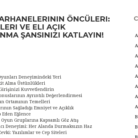
ARHANELERININ ÖNCÜLERI:
C
ERI VE ELI AÇIK
MA ŞANSINIZI KATLAYIN!
A
A
A
A
A
Oyunları Deneyimindeki Yeri
kit Alma Üstünlükleri
A
 Girişinizi Kuvvetlendirin
onuslarının Ayrıntılı Değerlendirmesi
A
yun Ortamının Temelleri
A
rının Sağladığı Emniyet ve Açıklık
p Eden Eğlence
B
n Oyun Gruplarına Kapsamlı Göz Atış
nıcı Deneyimi: Her Alanda Durmaksızın Haz
B
evki: Yazılımlar ve Cep Siteleri
B