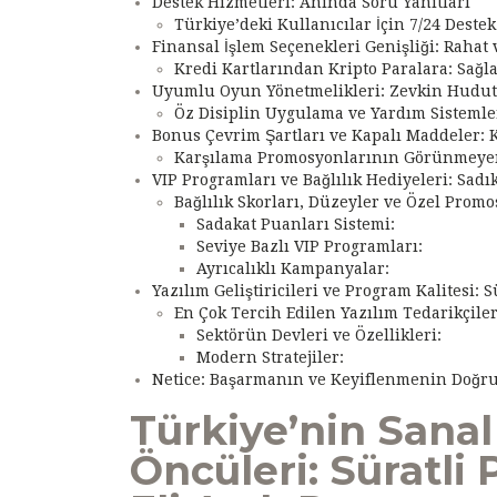
Destek Hizmetleri: Anında Soru Yanıtları
Türkiye’deki Kullanıcılar İçin 7/24 Destek
Finansal İşlem Seçenekleri Genişliği: Rahat 
Kredi Kartlarından Kripto Paralara: Sağ
Uyumlu Oyun Yönetmelikleri: Zevkin Hudutl
Öz Disiplin Uygulama ve Yardım Sistemleri
Bonus Çevrim Şartları ve Kapalı Maddeler: K
Karşılama Promosyonlarının Görünmeyen
VIP Programları ve Bağlılık Hediyeleri: Sadı
Bağlılık Skorları, Düzeyler ve Özel Prom
Sadakat Puanları Sistemi:
Seviye Bazlı VIP Programları:
Ayrıcalıklı Kampanyalar:
Yazılım Geliştiricileri ve Program Kalitesi: S
En Çok Tercih Edilen Yazılım Tedarikçileri 
Sektörün Devleri ve Özellikleri:
Modern Stratejiler:
Netice: Başarmanın ve Keyiflenmenin Doğru
Türkiye’nin Sana
Öncüleri: Süratli 