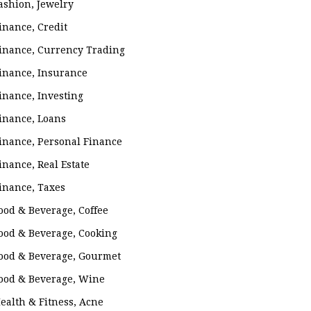
ashion, Jewelry
inance, Credit
inance, Currency Trading
inance, Insurance
inance, Investing
inance, Loans
inance, Personal Finance
inance, Real Estate
inance, Taxes
ood & Beverage, Coffee
ood & Beverage, Cooking
ood & Beverage, Gourmet
ood & Beverage, Wine
ealth & Fitness, Acne