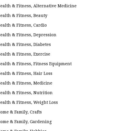
ealth & Fitness, Alternative Medicine
ealth & Fitness, Beauty
ealth & Fitness, Cardio
ealth & Fitness, Depression
ealth & Fitness, Diabetes
ealth & Fitness, Exercise
ealth & Fitness, Fitness Equipment
ealth & Fitness, Hair Loss
ealth & Fitness, Medicine
ealth & Fitness, Nutrition
ealth & Fitness, Weight Loss
ome & Family, Crafts
ome & Family, Gardening