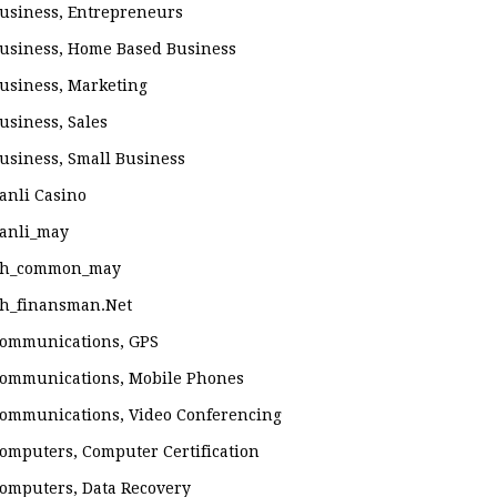
usiness, Entrepreneurs
usiness, Home Based Business
usiness, Marketing
usiness, Sales
usiness, Small Business
anli Casino
anli_may
h_common_may
h_finansman.net
ommunications, GPS
ommunications, Mobile Phones
ommunications, Video Conferencing
omputers, Computer Certification
omputers, Data Recovery